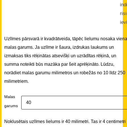
ind
ris
iev
Uzlīmes pārsvarā ir kvadrātveida, tāpēc lielumu nosaka vien
malas garums. Ja uzlīme ir šaura, izdrukas laukums un
izmaksas tiks rēķinātas atsevišķi un uzrādītas rēķinā, un
summa noteikti būs mazāka par šeit aprēķināto. Lūdzu,
norādiet malas garumu milimetros un robežās no 10 līdz 250
milimetriem.
Malas
garums
Noklusētais uzlīmes lielums ir 40 milimetri. Tas ir 4 centimetri