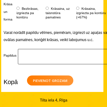
Krāsa
Bezkrāsas,
Krāsaina, uz
Krāsaina,
un
izgriezta pa
taisnstūra
izgriezta pa kontūru
kontūru
pamatnes
(+67%)
forma
Varat norādīt papildu vēlmes, piemēram, izgriezt uz apaļas va
ovālas pamatnes, koriģēt krāsas, veikt labojumus u.c.
Papildus
PIEVIENOT GROZAM
Kopā
Tilta iela 4, Rīga