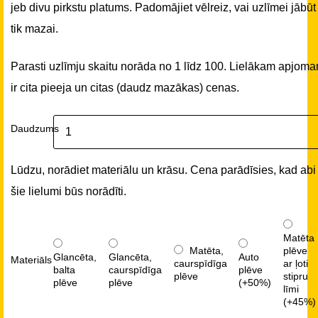
jeb divu pirkstu platums. Padomājiet vēlreiz, vai uzlīmei jābūt
tik mazai.
Parasti uzlīmju skaitu norāda no 1 līdz 100. Lielākam apjom
ir cita pieeja un citas (daudz mazākas) cenas.
Daudzums
Lūdzu, norādiet materiālu un krāsu. Cena parādīsies, kad abi
šie lielumi būs norādīti.
Matēta
Matēta,
plēve
Glancēta,
Glancēta,
Auto
Materiāls
caurspīdīga
ar ļoti
balta
caurspīdīga
plēve
plēve
stipru
plēve
plēve
(+50%)
līmi
(+45%)