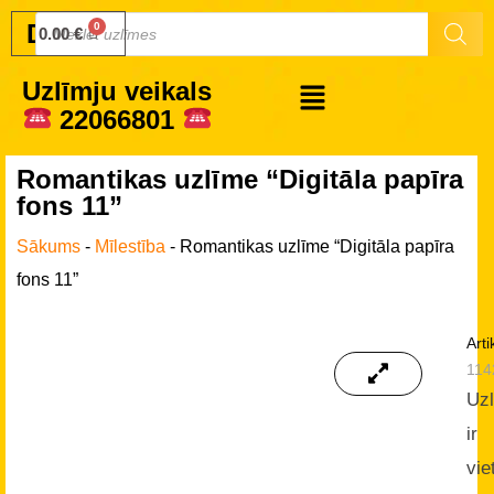
Druku.lv
0.00
€
Uzlīmju veikals
22066801
Romantikas uzlīme “Digitāla papīra
fons 11”
Sākums
-
Mīlestība
-
Romantikas uzlīme “Digitāla papīra
fons 11”
Arti
114
Uz
ir
vie