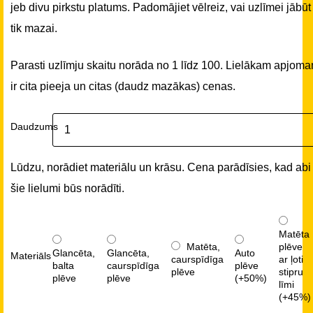
jeb divu pirkstu platums. Padomājiet vēlreiz, vai uzlīmei jābūt
tik mazai.
Parasti uzlīmju skaitu norāda no 1 līdz 100. Lielākam apjom
ir cita pieeja un citas (daudz mazākas) cenas.
Daudzums
Lūdzu, norādiet materiālu un krāsu. Cena parādīsies, kad abi
šie lielumi būs norādīti.
Matēta
Matēta,
plēve
Glancēta,
Glancēta,
Auto
Materiāls
caurspīdīga
ar ļoti
balta
caurspīdīga
plēve
plēve
stipru
plēve
plēve
(+50%)
līmi
(+45%)