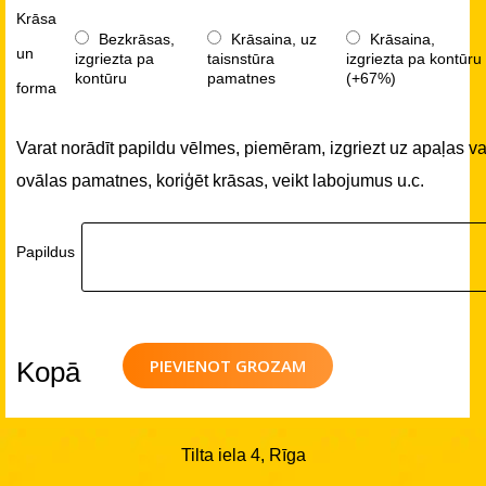
Krāsa
Bezkrāsas,
Krāsaina, uz
Krāsaina,
un
izgriezta pa
taisnstūra
izgriezta pa kontūru
kontūru
pamatnes
(+67%)
forma
Varat norādīt papildu vēlmes, piemēram, izgriezt uz apaļas va
ovālas pamatnes, koriģēt krāsas, veikt labojumus u.c.
Papildus
PIEVIENOT GROZAM
Kopā
Tilta iela 4, Rīga