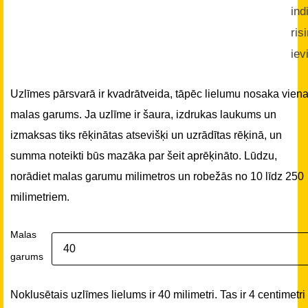
ind
ris
iev
Uzlīmes pārsvarā ir kvadrātveida, tāpēc lielumu nosaka vien
malas garums. Ja uzlīme ir šaura, izdrukas laukums un
izmaksas tiks rēķinātas atsevišķi un uzrādītas rēķinā, un
summa noteikti būs mazāka par šeit aprēķināto. Lūdzu,
norādiet malas garumu milimetros un robežās no 10 līdz 250
milimetriem.
Malas
garums
Noklusētais uzlīmes lielums ir 40 milimetri. Tas ir 4 centimetri