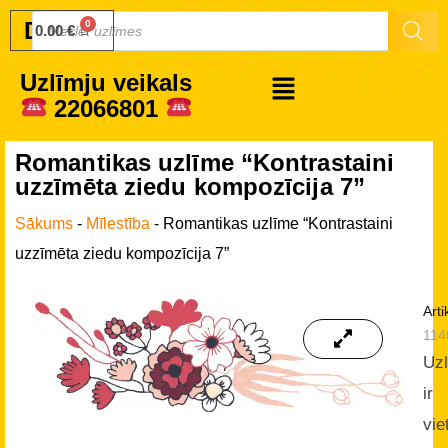
Druku.lv
0.00
€
Uzlīmju veikals
22066801
Romantikas uzlīme “Kontrastaini
uzzīmēta ziedu kompozīcija 7”
Sākums
-
Mīlestība
-
Romantikas uzlīme “Kontrastaini
uzzīmēta ziedu kompozīcija 7”
Arti
114
Uz
ir
vie