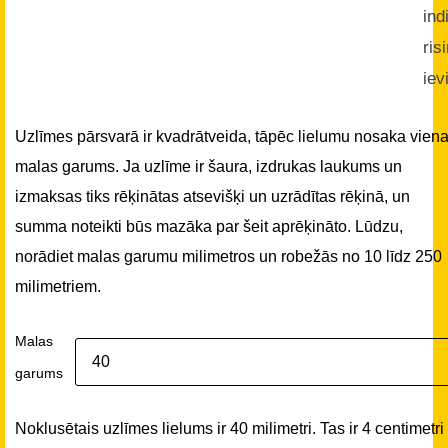
ind
ris
iev
Uzlīmes pārsvarā ir kvadrātveida, tāpēc lielumu nosaka vien
malas garums. Ja uzlīme ir šaura, izdrukas laukums un
izmaksas tiks rēķinātas atsevišķi un uzrādītas rēķinā, un
summa noteikti būs mazāka par šeit aprēķināto. Lūdzu,
norādiet malas garumu milimetros un robežās no 10 līdz 250
milimetriem.
Malas
garums
Noklusētais uzlīmes lielums ir 40 milimetri. Tas ir 4 centimetri