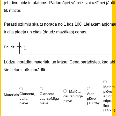
jeb divu pirkstu platums. Padomājiet vēlreiz, vai uzlīmei jābūt
tik mazai.
Parasti uzlīmju skaitu norāda no 1 līdz 100. Lielākam apjom
ir cita pieeja un citas (daudz mazākas) cenas.
Daudzums
Lūdzu, norādiet materiālu un krāsu. Cena parādīsies, kad abi
šie lielumi būs norādīti.
Matēta
Matēta,
plēve
Glancēta,
Glancēta,
Auto
Materiāls
caurspīdīga
ar ļoti
balta
caurspīdīga
plēve
plēve
stipru
plēve
plēve
(+50%)
līmi
(+45%)