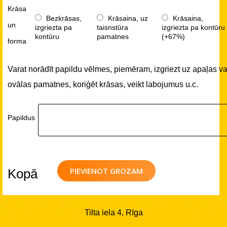
Krāsa
Bezkrāsas,
Krāsaina, uz
Krāsaina,
un
izgriezta pa
taisnstūra
izgriezta pa kontūru
kontūru
pamatnes
(+67%)
forma
Varat norādīt papildu vēlmes, piemēram, izgriezt uz apaļas va
ovālas pamatnes, koriģēt krāsas, veikt labojumus u.c.
Papildus
PIEVIENOT GROZAM
Kopā
Tilta iela 4, Rīga