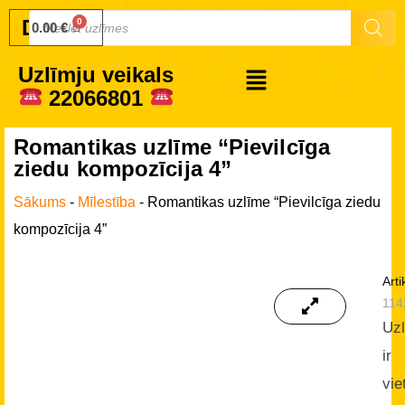
Druku.lv
0.00
€
Uzlīmju veikals
22066801
Romantikas uzlīme “Pievilcīga
ziedu kompozīcija 4”
Sākums
-
Mīlestība
-
Romantikas uzlīme “Pievilcīga ziedu
kompozīcija 4”
Arti
114
Uz
ir
vie