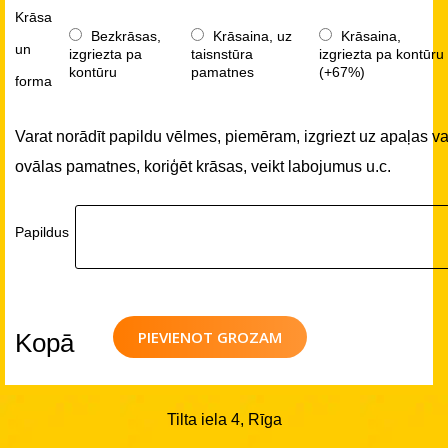
Krāsa
Bezkrāsas,
Krāsaina, uz
Krāsaina,
un
izgriezta pa
taisnstūra
izgriezta pa kontūru
kontūru
pamatnes
(+67%)
forma
Varat norādīt papildu vēlmes, piemēram, izgriezt uz apaļas va
ovālas pamatnes, koriģēt krāsas, veikt labojumus u.c.
Papildus
PIEVIENOT GROZAM
Kopā
Tilta iela 4, Rīga