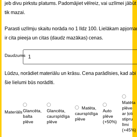
jeb divu pirkstu platums. Padomājiet vēlreiz, vai uzlīmei jābūt
tik mazai.
Parasti uzlīmju skaitu norāda no 1 līdz 100. Lielākam apjom
ir cita pieeja un citas (daudz mazākas) cenas.
Daudzums
Lūdzu, norādiet materiālu un krāsu. Cena parādīsies, kad abi
šie lielumi būs norādīti.
Matēta
Matēta,
plēve
Glancēta,
Glancēta,
Auto
Materiāls
caurspīdīga
ar ļoti
balta
caurspīdīga
plēve
plēve
stipru
plēve
plēve
(+50%)
līmi
(+45%)