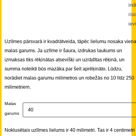
ind
ris
iev
Uzlīmes pārsvarā ir kvadrātveida, tāpēc lielumu nosaka vien
malas garums. Ja uzlīme ir šaura, izdrukas laukums un
izmaksas tiks rēķinātas atsevišķi un uzrādītas rēķinā, un
summa noteikti būs mazāka par šeit aprēķināto. Lūdzu,
norādiet malas garumu milimetros un robežās no 10 līdz 250
milimetriem.
Malas
garums
Noklusētais uzlīmes lielums ir 40 milimetri. Tas ir 4 centimetri