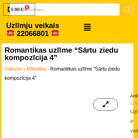
Druku.lv
0.00
€
Uzlīmju veikals
22066801
Romantikas uzlīme “Sārtu ziedu
kompozīcija 4”
Sākums
-
Mīlestība
-
Romantikas uzlīme “Sārtu ziedu
kompozīcija 4”
Arti
114
Uz
ir
vie