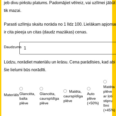
jeb divu pirkstu platums. Padomājiet vēlreiz, vai uzlīmei jābūt
tik mazai.
Parasti uzlīmju skaitu norāda no 1 līdz 100. Lielākam apjom
ir cita pieeja un citas (daudz mazākas) cenas.
Daudzums
Lūdzu, norādiet materiālu un krāsu. Cena parādīsies, kad abi
šie lielumi būs norādīti.
Matēta
Matēta,
plēve
Glancēta,
Glancēta,
Auto
Materiāls
caurspīdīga
ar ļoti
balta
caurspīdīga
plēve
plēve
stipru
plēve
plēve
(+50%)
līmi
(+45%)