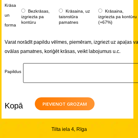
Krāsa
Bezkrāsas,
Krāsaina, uz
Krāsaina,
un
izgriezta pa
taisnstūra
izgriezta pa kontūru
kontūru
pamatnes
(+67%)
forma
Varat norādīt papildu vēlmes, piemēram, izgriezt uz apaļas va
ovālas pamatnes, koriģēt krāsas, veikt labojumus u.c.
Papildus
PIEVIENOT GROZAM
Kopā
Tilta iela 4, Rīga