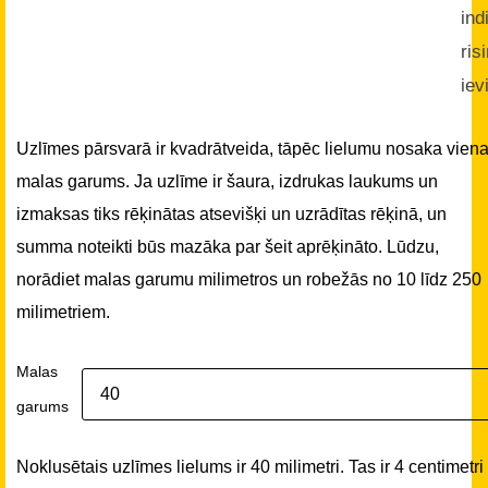
ind
ris
iev
Uzlīmes pārsvarā ir kvadrātveida, tāpēc lielumu nosaka vien
malas garums. Ja uzlīme ir šaura, izdrukas laukums un
izmaksas tiks rēķinātas atsevišķi un uzrādītas rēķinā, un
summa noteikti būs mazāka par šeit aprēķināto. Lūdzu,
norādiet malas garumu milimetros un robežās no 10 līdz 250
milimetriem.
Malas
garums
Noklusētais uzlīmes lielums ir 40 milimetri. Tas ir 4 centimetri