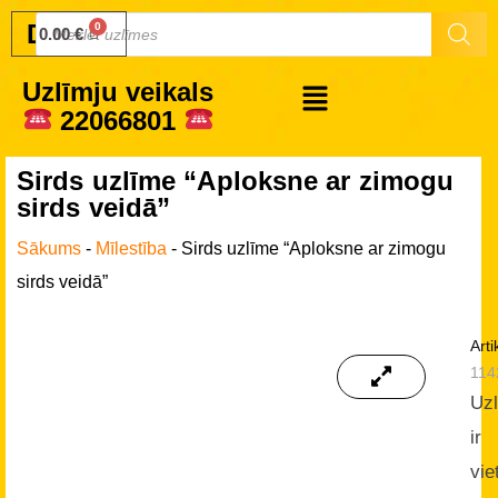
Druku.lv
0.00
€
Uzlīmju veikals
22066801
Sirds uzlīme “Aploksne ar zimogu
sirds veidā”
Sākums
-
Mīlestība
-
Sirds uzlīme “Aploksne ar zimogu
sirds veidā”
Arti
114
Uz
ir
vie