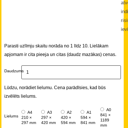
atv
ind
ris
iev
Parasti uzlīmju skaitu norāda no 1 līdz 10. Lielākam
apjomam ir cita pieeja un citas (daudz mazākas) cenas.
Daudzums
Lūdzu, norādiet lielumu. Cena parādīsies, kad būs
izvēlēts lielums.
A0
A4
A3
A2
A1
841 ×
Lielums
210 ×
297 ×
420 ×
594 ×
1189
297 mm
420 mm
594 mm
841 mm
mm