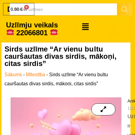
Druku.lv
0.00
€
Uzlīmju veikals
22066801
Sirds uzlīme “Ar vienu bultu
cauršautas divas sirdis, mākoņi,
citas sirdis”
Sākums
-
Mīlestība
-
Sirds uzlīme “Ar vienu bultu
cauršautas divas sirdis, mākoņi, citas sirdis”
Arti
111
Uz
ir