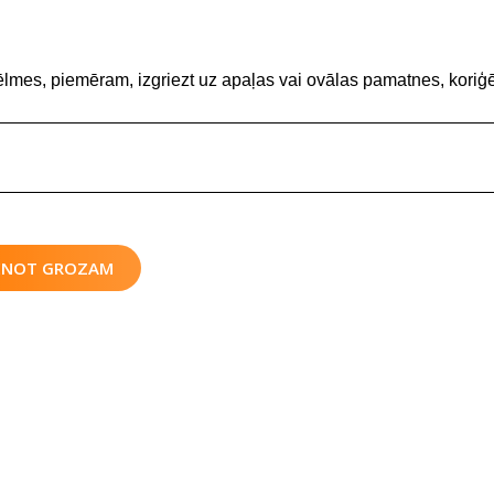
ēlmes, piemēram, izgriezt uz apaļas vai ovālas pamatnes, koriģē
IENOT GROZAM