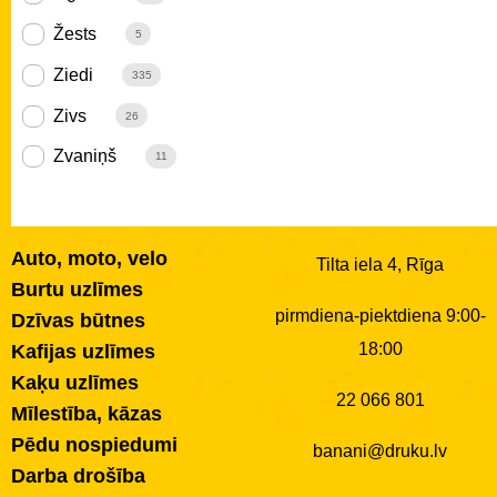
Žests
5
Ziedi
335
Zivs
26
Zvaniņš
11
Auto, moto, velo
Tilta iela 4, Rīga
Burtu uzlīmes
pirmdiena-piektdiena 9:00-
Dzīvas būtnes
18:00
Kafijas uzlīmes
Kaķu uzlīmes
22 066 801
Mīlestība, kāzas
Pēdu nospiedumi
banani@druku.lv
Darba drošība