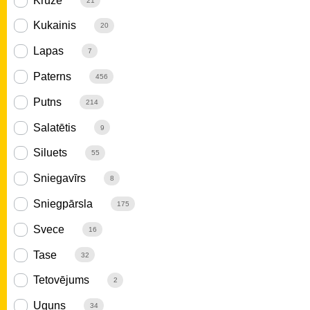
Krūze
21
Kukainis
20
Lapas
7
Paterns
456
Putns
214
Salatētis
9
Siluets
55
Sniegavīrs
8
Sniegpārsla
175
Svece
16
Tase
32
Tetovējums
2
Uguns
34