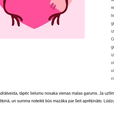
i
t
g
i
G
g
i
v
v
r
adrātveida, tāpēc lielumu nosaka vienas malas garums. Ja uzlīme
 rēķinā, un summa noteikti būs mazāka par šeit aprēķināto. Lūdz