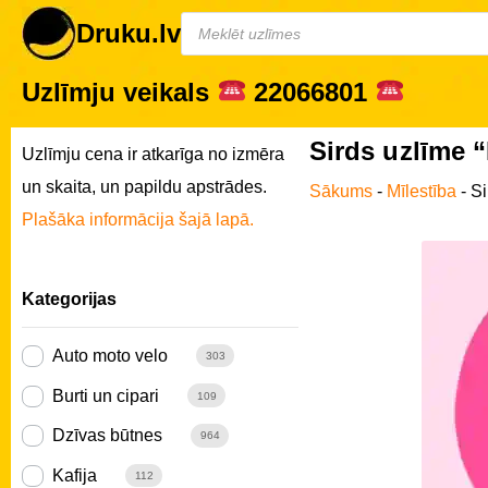
Druku.lv
Uzlīmju veikals
22066801
Sirds uzlīme 
Uzlīmju cena ir atkarīga no izmēra
un skaita, un papildu apstrādes.
Sākums
-
Mīlestība
-
Si
Plašāka informācija šajā lapā.
Kategorijas
Auto moto velo
303
Burti un cipari
109
Dzīvas būtnes
964
Kafija
112