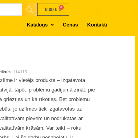
0.00
€
Katalogs
Cenas
Kontakti
tikuls:
114113
zlīme ir vietējs produkts – izgatavota
atvijā, tāpēc problēmu gadījumā zināt, pie
ā griezties un kā rīkoties. Bet problēmu
ebūs, jo uzlīmes tiek izgatavotas uz
valitatīvām plēvēm un nodrukātas ar
valitatīvām krāsām. Var teikt – roku
arbs. Lai šo darbu nesabojātu, ir