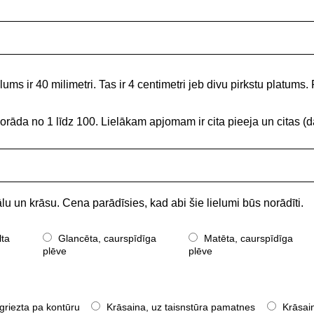
ums ir 40 milimetri. Tas ir 4 centimetri jeb divu pirkstu platums. 
norāda no 1 līdz 100. Lielākam apjomam ir cita pieeja un citas
lu un krāsu. Cena parādīsies, kad abi šie lielumi būs norādīti.
lta
Glancēta, caurspīdīga
Matēta, caurspīdīga
plēve
plēve
griezta pa kontūru
Krāsaina, uz taisnstūra pamatnes
Krāsain