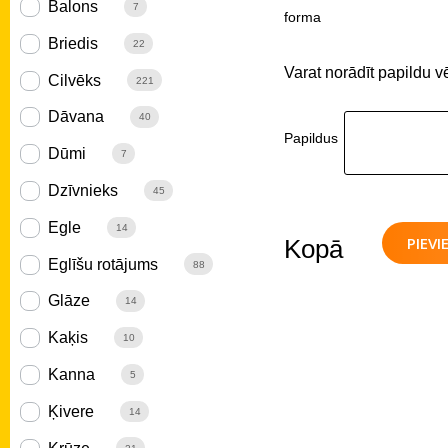
Balons
7
forma
Briedis
22
Varat norādīt papildu v
Cilvēks
221
Dāvana
40
Papildus
Dūmi
7
Dzīvnieks
45
Egle
14
PIEV
Kopā
Eglīšu rotājums
88
Glāze
14
Kaķis
10
Kanna
5
Ķivere
14