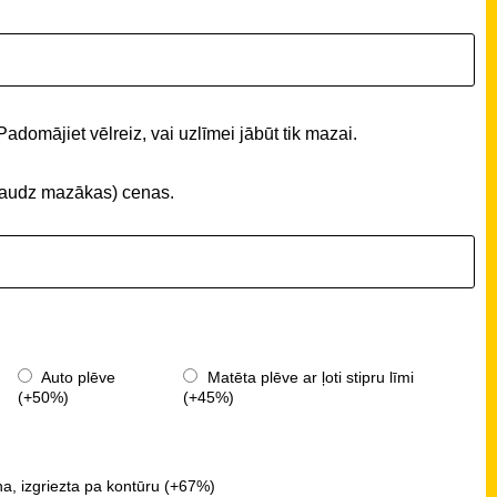
Padomājiet vēlreiz, vai uzlīmei jābūt tik mazai.
 (daudz mazākas) cenas.
Auto plēve
Matēta plēve ar ļoti stipru līmi
(+50%)
(+45%)
a, izgriezta pa kontūru (+67%)