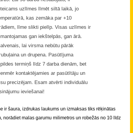
eteicams uzlīmes līmēt siltā laikā, jo
emperatūrā, kas zemāka par +10
rādiem, līme slikti pielīp. Visas uzlīmes ir
zmantojamas gan iekštelpās, gan ārā.
alvenais, lai virsma nebūtu pārāk
rubuļaina un drupena. Pasūtījuma
zpildes termiņš līdz 7 darba dienām, bet
ienmēr kontaktējamies ar pasūtītāju un
isu precizējam. Esam atvērti individuālu
isinājumu ieviešanai!
 ir šaura, izdrukas laukums un izmaksas tiks rēķinātas
u, norādiet malas garumu milimetros un robežās no 10 līdz