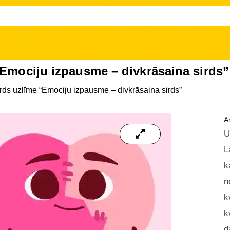
“Emociju izpausme – divkrāsaina sirds”
rds uzlīme “Emociju izpausme – divkrāsaina sirds”
Ar
U
L
k
n
k
k
d