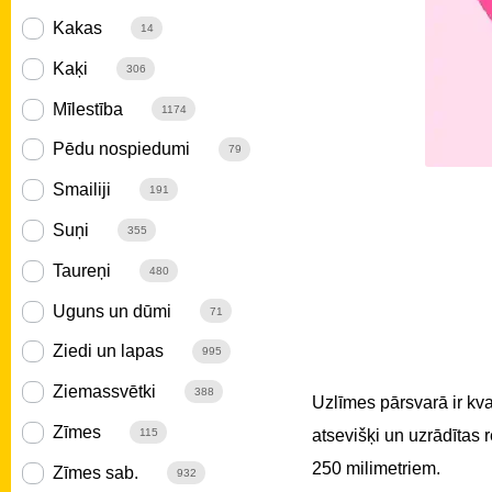
Kakas
14
Kaķi
306
Mīlestība
1174
Pēdu nospiedumi
79
Smailiji
191
Suņi
355
Taureņi
480
Uguns un dūmi
71
Ziedi un lapas
995
Ziemassvētki
388
Uzlīmes pārsvarā ir kv
Zīmes
atsevišķi un uzrādītas
115
250 milimetriem.
Zīmes sab.
932