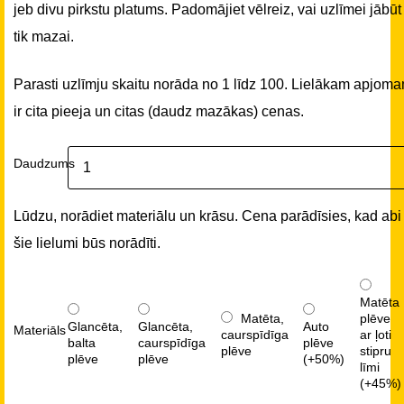
jeb divu pirkstu platums. Padomājiet vēlreiz, vai uzlīmei jābūt
tik mazai.
Parasti uzlīmju skaitu norāda no 1 līdz 100. Lielākam apjom
ir cita pieeja un citas (daudz mazākas) cenas.
Daudzums
Lūdzu, norādiet materiālu un krāsu. Cena parādīsies, kad abi
šie lielumi būs norādīti.
Matēta
Matēta,
plēve
Glancēta,
Glancēta,
Auto
Materiāls
caurspīdīga
ar ļoti
balta
caurspīdīga
plēve
plēve
stipru
plēve
plēve
(+50%)
līmi
(+45%)