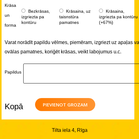
Krāsa
Bezkrāsas,
Krāsaina, uz
Krāsaina,
un
izgriezta pa
taisnstūra
izgriezta pa kontūru
kontūru
pamatnes
(+67%)
forma
Varat norādīt papildu vēlmes, piemēram, izgriezt uz apaļas va
ovālas pamatnes, koriģēt krāsas, veikt labojumus u.c.
Papildus
PIEVIENOT GROZAM
Kopā
Tilta iela 4, Rīga