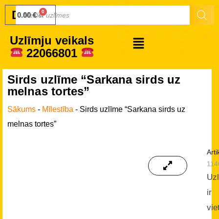
Druku.lv
0.00
€
Uzlīmju veikals
22066801
Sirds uzlīme “Sarkana sirds uz
melnas tortes”
Sākums
-
Mīlestība
-
Sirds uzlīme “Sarkana sirds uz
melnas tortes”
Arti
114
Uz
ir
vie