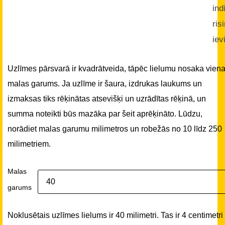
ind
ris
iev
Uzlīmes pārsvarā ir kvadrātveida, tāpēc lielumu nosaka vien
malas garums. Ja uzlīme ir šaura, izdrukas laukums un
izmaksas tiks rēķinātas atsevišķi un uzrādītas rēķinā, un
summa noteikti būs mazāka par šeit aprēķināto. Lūdzu,
norādiet malas garumu milimetros un robežās no 10 līdz 250
milimetriem.
Malas
garums
Noklusētais uzlīmes lielums ir 40 milimetri. Tas ir 4 centimetri