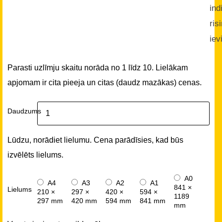
ind
ris
iev
Parasti uzlīmju skaitu norāda no 1 līdz 10. Lielākam
apjomam ir cita pieeja un citas (daudz mazākas) cenas.
Daudzums
Lūdzu, norādiet lielumu. Cena parādīsies, kad būs
izvēlēts lielums.
A0
A4
A3
A2
A1
841 ×
Lielums
210 ×
297 ×
420 ×
594 ×
1189
297 mm
420 mm
594 mm
841 mm
mm