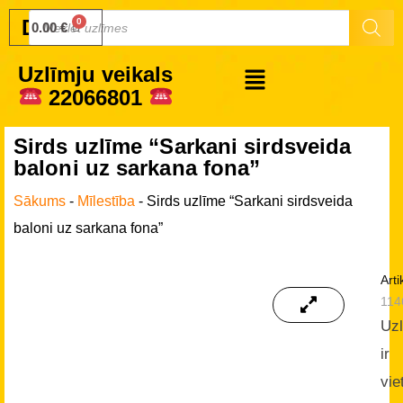
Druku.lv
0.00
€
Uzlīmju veikals
22066801
Sirds uzlīme “Sarkani sirdsveida
baloni uz sarkana fona”
Sākums
-
Mīlestība
-
Sirds uzlīme “Sarkani sirdsveida
baloni uz sarkana fona”
Arti
114
Uz
ir
vie