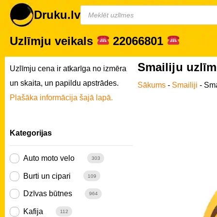
Druku.lv
Uzlīmju veikals
22066801
Smailiju uzlī
Uzlīmju cena ir atkarīga no izmēra
un skaita, un papildu apstrādes.
Sākums
-
Smailiji
-
Sma
Plašāka informācija šajā lapā.
Kategorijas
Auto moto velo
303
Burti un cipari
109
Dzīvas būtnes
964
Kafija
112