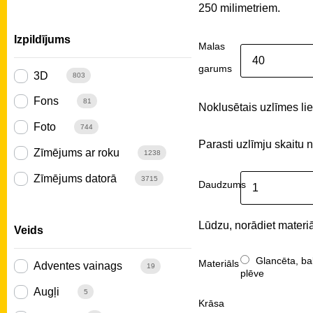
250 milimetriem.
Izpildījums
Malas
garums
3D
803
Fons
81
Noklusētais uzlīmes liel
Foto
744
Parasti uzlīmju skaitu 
Zīmējums ar roku
1238
Zīmējums datorā
3715
Daudzums
Lūdzu, norādiet materiā
Veids
Glancēta, ba
Materiāls
Adventes vainags
19
plēve
Augļi
5
Krāsa