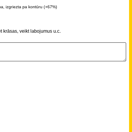
a, izgriezta pa kontūru (+67%)
t krāsas, veikt labojumus u.c.