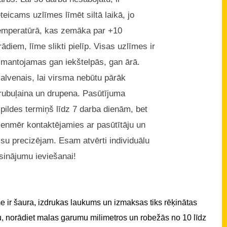
eteicams uzlīmes līmēt siltā laikā, jo
emperatūrā, kas zemāka par +10
rādiem, līme slikti pielīp. Visas uzlīmes ir
zmantojamas gan iekštelpās, gan ārā.
alvenais, lai virsma nebūtu pārāk
rubuļaina un drupena. Pasūtījuma
zpildes termiņš līdz 7 darba dienām, bet
ienmēr kontaktējamies ar pasūtītāju un
isu precizējam. Esam atvērti individuālu
isinājumu ieviešanai!
 ir šaura, izdrukas laukums un izmaksas tiks rēķinātas
u, norādiet malas garumu milimetros un robežās no 10 līdz