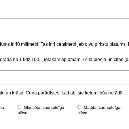
ums ir 40 milimetri. Tas ir 4 centimetri jeb divu pirkstu platums. 
norāda no 1 līdz 100. Lielākam apjomam ir cita pieeja un citas
lu un krāsu. Cena parādīsies, kad abi šie lielumi būs norādīti.
lta
Glancēta, caurspīdīga
Matēta, caurspīdīga
plēve
plēve