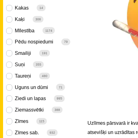
Kakas
14
Kaķi
306
Mīlestība
1174
Pēdu nospiedumi
79
Smailiji
191
Suņi
355
Taureņi
480
Uguns un dūmi
71
Ziedi un lapas
995
Ziemassvētki
388
Zīmes
115
Uzlīmes pārsvarā ir kv
atsevišķi un uzrādītas
Zīmes sab.
932