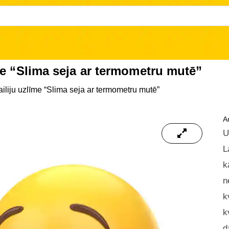
me “Slima seja ar termometru mutē”
iliju uzlīme “Slima seja ar termometru mutē”
Ar
U
L
k
n
k
k
d