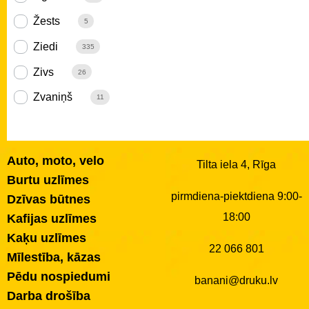
Žests
5
Ziedi
335
Zivs
26
Zvaniņš
11
Auto, moto, velo
Tilta iela 4, Rīga
Burtu uzlīmes
pirmdiena-piektdiena 9:00-
Dzīvas būtnes
18:00
Kafijas uzlīmes
Kaķu uzlīmes
22 066 801
Mīlestība, kāzas
Pēdu nospiedumi
banani@druku.lv
Darba drošība