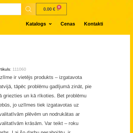
0.00
€
Katalogs
Cenas
Kontakti
tikuls:
111060
zlīme ir vietējs produkts – izgatavota
atvijā, tāpēc problēmu gadījumā zināt, pie
ā griezties un kā rīkoties. Bet problēmu
ebūs, jo uzlīmes tiek izgatavotas uz
valitatīvām plēvēm un nodrukātas ar
valitatīvām krāsām. Var teikt – roku
arbs. Lai šo darbu nesabojātu, ir