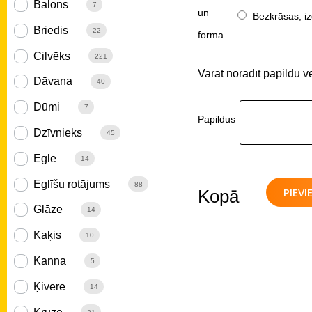
Balons
7
un
Bezkrāsas, iz
Briedis
22
forma
Cilvēks
221
Varat norādīt papildu v
Dāvana
40
Dūmi
7
Papildus
Dzīvnieks
45
Egle
14
Eglīšu rotājums
88
PIEV
Kopā
Glāze
14
Kaķis
10
Kanna
5
Ķivere
14