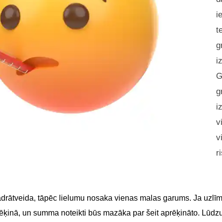
i
t
g
i
G
g
i
v
v
r
adrātveida, tāpēc lielumu nosaka vienas malas garums. Ja uzlīme
 rēķinā, un summa noteikti būs mazāka par šeit aprēķināto. Lūdz