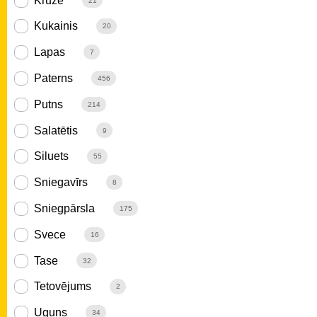
Krūze
21
Kukainis
20
Lapas
7
Paterns
456
Putns
214
Salatētis
9
Siluets
55
Sniegavīrs
8
Sniegpārsla
175
Svece
16
Tase
32
Tetovējums
2
Uguns
34