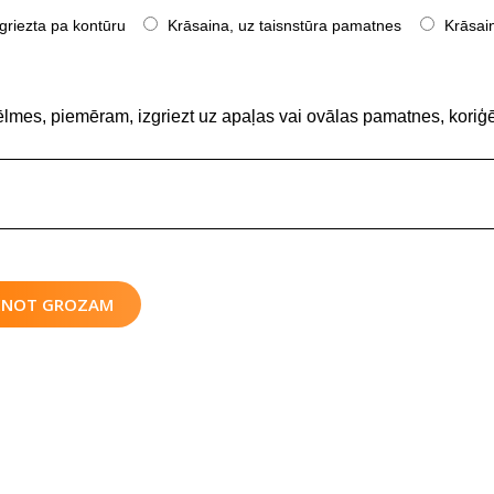
griezta pa kontūru
Krāsaina, uz taisnstūra pamatnes
Krāsain
ēlmes, piemēram, izgriezt uz apaļas vai ovālas pamatnes, koriģē
IENOT GROZAM