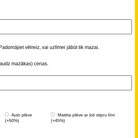
Padomājiet vēlreiz, vai uzlīmei jābūt tik mazai.
 (daudz mazākas) cenas.
Auto plēve
Matēta plēve ar ļoti stipru līmi
(+50%)
(+45%)