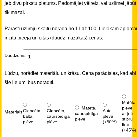
jeb divu pirkstu platums. Padomājiet vēlreiz, vai uzlīmei jābūt
tik mazai.
Parasti uzlīmju skaitu norāda no 1 līdz 100. Lielākam apjom
ir cita pieeja un citas (daudz mazākas) cenas.
Daudzums
Lūdzu, norādiet materiālu un krāsu. Cena parādīsies, kad abi
šie lielumi būs norādīti.
Matēta
Matēta,
plēve
Glancēta,
Glancēta,
Auto
Materiāls
caurspīdīga
ar ļoti
balta
caurspīdīga
plēve
plēve
stipru
plēve
plēve
(+50%)
līmi
(+45%)