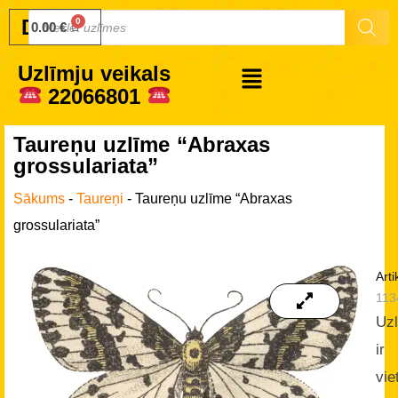
Druku.lv
0.00
€
Uzlīmju veikals
22066801
Taureņu uzlīme “Abraxas
grossulariata”
Sākums
-
Taureņi
-
Taureņu uzlīme “Abraxas
grossulariata”
Arti
113
Uz
ir
vie