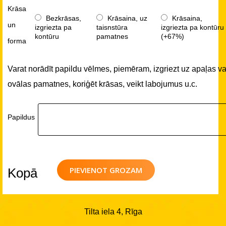
Krāsa
Bezkrāsas,
Krāsaina, uz
Krāsaina,
un
izgriezta pa
taisnstūra
izgriezta pa kontūru
kontūru
pamatnes
(+67%)
forma
Varat norādīt papildu vēlmes, piemēram, izgriezt uz apaļas va
ovālas pamatnes, koriģēt krāsas, veikt labojumus u.c.
Papildus
PIEVIENOT GROZAM
Kopā
Tilta iela 4, Rīga