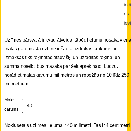
ind
ris
iev
Uzlīmes pārsvarā ir kvadrātveida, tāpēc lielumu nosaka vien
malas garums. Ja uzlīme ir šaura, izdrukas laukums un
izmaksas tiks rēķinātas atsevišķi un uzrādītas rēķinā, un
summa noteikti būs mazāka par šeit aprēķināto. Lūdzu,
norādiet malas garumu milimetros un robežās no 10 līdz 250
milimetriem.
Malas
garums
Noklusētais uzlīmes lielums ir 40 milimetri. Tas ir 4 centimetri