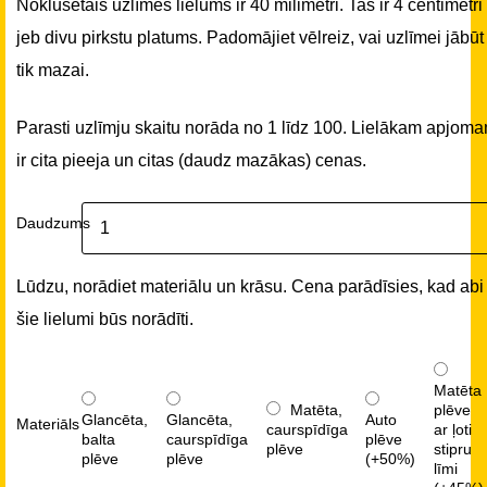
Noklusētais uzlīmes lielums ir 40 milimetri. Tas ir 4 centimetri
jeb divu pirkstu platums. Padomājiet vēlreiz, vai uzlīmei jābūt
tik mazai.
Parasti uzlīmju skaitu norāda no 1 līdz 100. Lielākam apjom
ir cita pieeja un citas (daudz mazākas) cenas.
Daudzums
Lūdzu, norādiet materiālu un krāsu. Cena parādīsies, kad abi
šie lielumi būs norādīti.
Matēta
Matēta,
plēve
Glancēta,
Glancēta,
Auto
Materiāls
caurspīdīga
ar ļoti
balta
caurspīdīga
plēve
plēve
stipru
plēve
plēve
(+50%)
līmi