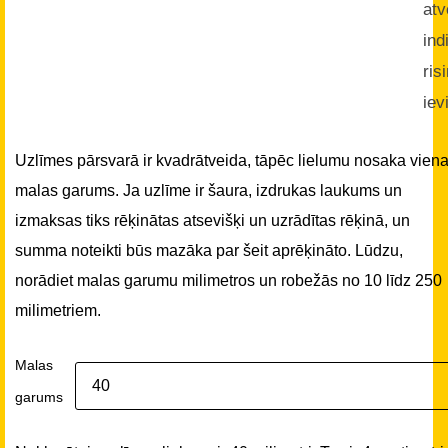
atv
ind
ris
iev
Uzlīmes pārsvarā ir kvadrātveida, tāpēc lielumu nosaka vien
malas garums. Ja uzlīme ir šaura, izdrukas laukums un
izmaksas tiks rēķinātas atsevišķi un uzrādītas rēķinā, un
summa noteikti būs mazāka par šeit aprēķināto. Lūdzu,
norādiet malas garumu milimetros un robežās no 10 līdz 250
milimetriem.
Malas
garums