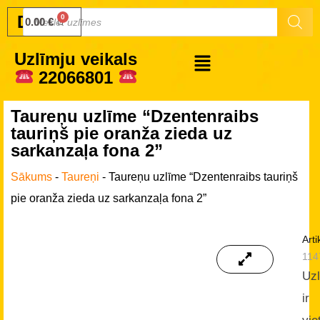
Druku.lv
0.00
€
Uzlīmju veikals
22066801
Taureņu uzlīme “Dzentenraibs
tauriņš pie oranža zieda uz
sarkanzaļa fona 2”
Sākums
-
Taureņi
-
Taureņu uzlīme “Dzentenraibs tauriņš
pie oranža zieda uz sarkanzaļa fona 2”
Arti
114
Uz
ir