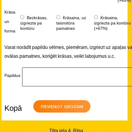
(+45%)
Krāsa
Bezkrāsas,
Krāsaina, uz
Krāsaina,
un
izgriezta pa
taisnstūra
izgriezta pa kontūru
kontūru
pamatnes
(+67%)
forma
Varat norādīt papildu vēlmes, piemēram, izgriezt uz apaļas va
ovālas pamatnes, koriģēt krāsas, veikt labojumus u.c.
Papildus
PIEVIENOT GROZAM
Kopā
Tilta iela 4, Rīga