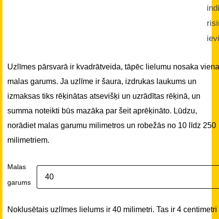
ind
ris
iev
Uzlīmes pārsvarā ir kvadrātveida, tāpēc lielumu nosaka vien
malas garums. Ja uzlīme ir šaura, izdrukas laukums un
izmaksas tiks rēķinātas atsevišķi un uzrādītas rēķinā, un
summa noteikti būs mazāka par šeit aprēķināto. Lūdzu,
norādiet malas garumu milimetros un robežās no 10 līdz 250
milimetriem.
Malas
garums
Noklusētais uzlīmes lielums ir 40 milimetri. Tas ir 4 centimetri