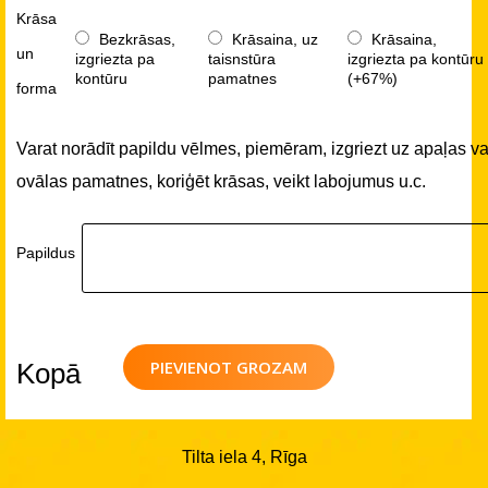
Krāsa
Bezkrāsas,
Krāsaina, uz
Krāsaina,
un
izgriezta pa
taisnstūra
izgriezta pa kontūru
kontūru
pamatnes
(+67%)
forma
Varat norādīt papildu vēlmes, piemēram, izgriezt uz apaļas va
ovālas pamatnes, koriģēt krāsas, veikt labojumus u.c.
Papildus
PIEVIENOT GROZAM
Kopā
Tilta iela 4, Rīga