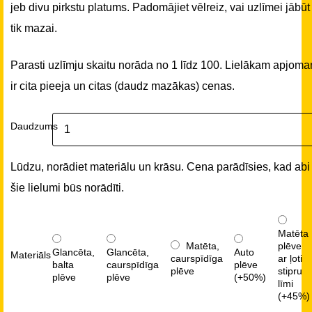
jeb divu pirkstu platums. Padomājiet vēlreiz, vai uzlīmei jābūt
tik mazai.
Parasti uzlīmju skaitu norāda no 1 līdz 100. Lielākam apjom
ir cita pieeja un citas (daudz mazākas) cenas.
Daudzums
Lūdzu, norādiet materiālu un krāsu. Cena parādīsies, kad abi
šie lielumi būs norādīti.
Matēta
Matēta,
plēve
Glancēta,
Glancēta,
Auto
Materiāls
caurspīdīga
ar ļoti
balta
caurspīdīga
plēve
plēve
stipru
plēve
plēve
(+50%)
līmi
(+45%)