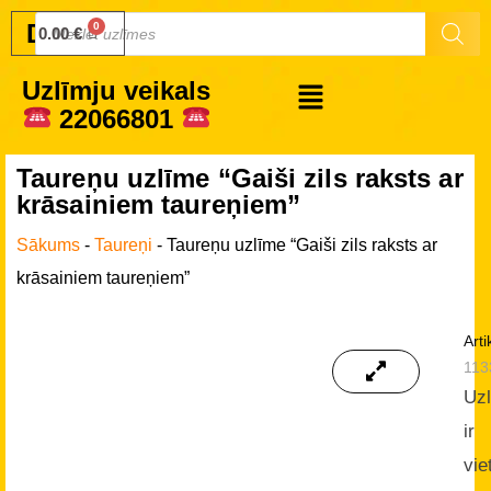
Druku.lv
0.00
€
Uzlīmju veikals
22066801
Taureņu uzlīme “Gaiši zils raksts ar
krāsainiem taureņiem”
Sākums
-
Taureņi
-
Taureņu uzlīme “Gaiši zils raksts ar
krāsainiem taureņiem”
Arti
113
Uz
ir
vie