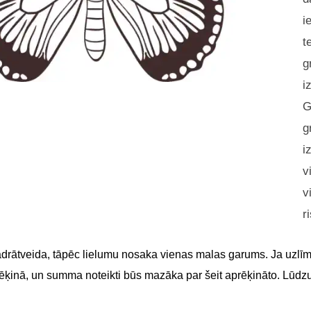
i
t
g
i
G
g
i
v
v
r
adrātveida, tāpēc lielumu nosaka vienas malas garums. Ja uzlīme
 rēķinā, un summa noteikti būs mazāka par šeit aprēķināto. Lūdz