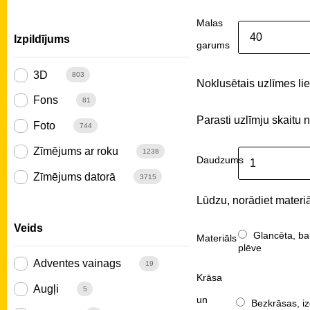
Malas
Izpildījums
garums
3D
803
Noklusētais uzlīmes liel
Fons
81
Parasti uzlīmju skaitu 
Foto
744
Zīmējums ar roku
1238
Daudzums
Zīmējums datorā
3715
Lūdzu, norādiet materiā
Veids
Glancēta, ba
Materiāls
plēve
Adventes vainags
19
Krāsa
Augļi
5
un
Bezkrāsas, iz