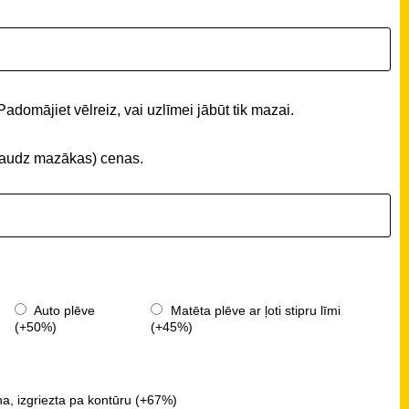
Padomājiet vēlreiz, vai uzlīmei jābūt tik mazai.
 (daudz mazākas) cenas.
Auto plēve
Matēta plēve ar ļoti stipru līmi
(+50%)
(+45%)
a, izgriezta pa kontūru (+67%)