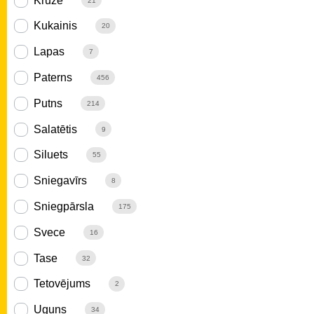
Krūze
21
Kukainis
20
Lapas
7
Paterns
456
Putns
214
Salatētis
9
Siluets
55
Sniegavīrs
8
Sniegpārsla
175
Svece
16
Tase
32
Tetovējums
2
Uguns
34