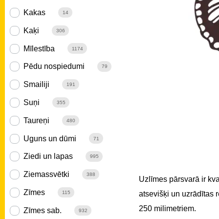
Kakas
14
Kaķi
306
Mīlestība
1174
Pēdu nospiedumi
79
Smailiji
191
Suņi
355
Taureņi
480
Uguns un dūmi
71
Ziedi un lapas
995
Ziemassvētki
388
Uzlīmes pārsvarā ir kv
Zīmes
atsevišķi un uzrādītas
115
250 milimetriem.
Zīmes sab.
932