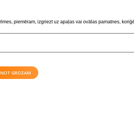
ēlmes, piemēram, izgriezt uz apaļas vai ovālas pamatnes, koriģē
IENOT GROZAM