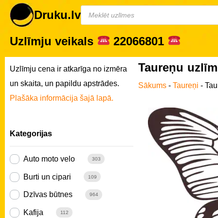
Druku.lv
Uzlīmju veikals
22066801
Taureņu uzlīm
Uzlīmju cena ir atkarīga no izmēra
un skaita, un papildu apstrādes.
Sākums
-
Taureņi
-
Tau
Plašāka informācija šajā lapā.
Kategorijas
Auto moto velo
303
Burti un cipari
109
Dzīvas būtnes
964
Kafija
112