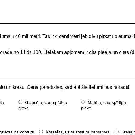
ums ir 40 milimetri. Tas ir 4 centimetri jeb divu pirkstu platums. 
norāda no 1 līdz 100. Lielākam apjomam ir cita pieeja un citas
lu un krāsu. Cena parādīsies, kad abi šie lielumi būs norādīti.
lta
Glancēta, caurspīdīga
Matēta, caurspīdīga
plēve
plēve
griezta pa kontūru
Krāsaina, uz taisnstūra pamatnes
Krāsain