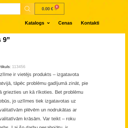
0.00
€
Katalogs
Cenas
Kontakti
 9”
tikuls:
113456
zlīme ir vietējs produkts – izgatavota
atvijā, tāpēc problēmu gadījumā zināt, pie
ā griezties un kā rīkoties. Bet problēmu
ebūs, jo uzlīmes tiek izgatavotas uz
valitatīvām plēvēm un nodrukātas ar
valitatīvām krāsām. Var teikt – roku
arbs. Lai šo darbu nesabojātu, ir