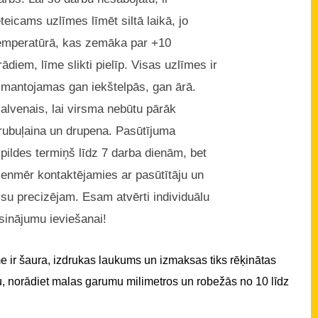
eteicams uzlīmes līmēt siltā laikā, jo
emperatūrā, kas zemāka par +10
rādiem, līme slikti pielīp. Visas uzlīmes ir
zmantojamas gan iekštelpās, gan ārā.
alvenais, lai virsma nebūtu pārāk
rubuļaina un drupena. Pasūtījuma
zpildes termiņš līdz 7 darba dienām, bet
ienmēr kontaktējamies ar pasūtītāju un
isu precizējam. Esam atvērti individuālu
isinājumu ieviešanai!
 ir šaura, izdrukas laukums un izmaksas tiks rēķinātas
u, norādiet malas garumu milimetros un robežās no 10 līdz