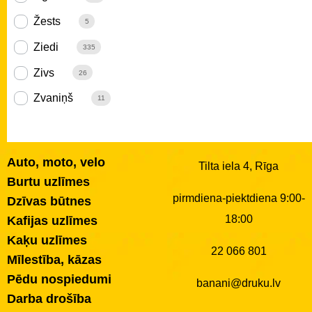
Žests
5
Ziedi
335
Zivs
26
Zvaniņš
11
Auto, moto, velo
Tilta iela 4, Rīga
Burtu uzlīmes
pirmdiena-piektdiena 9:00-
Dzīvas būtnes
18:00
Kafijas uzlīmes
Kaķu uzlīmes
22 066 801
Mīlestība, kāzas
Pēdu nospiedumi
banani@druku.lv
Darba drošība