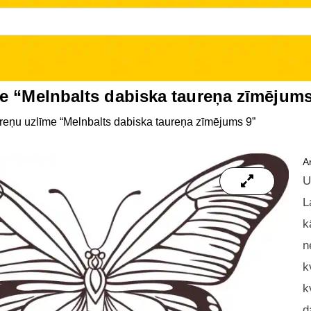
e “Melnbalts dabiska taureņa zīmējums
reņu uzlīme “Melnbalts dabiska taureņa zīmējums 9”
Ar
U
L
k
n
k
k
d