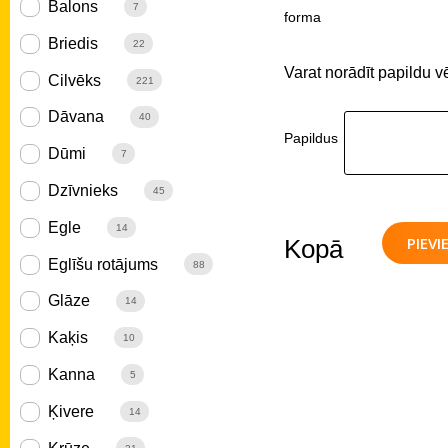
Balons
7
forma
Briedis
22
Varat norādīt papildu v
Cilvēks
221
Dāvana
40
Papildus
Dūmi
7
Dzīvnieks
45
Egle
14
PIEV
Kopā
Eglīšu rotājums
88
Glāze
14
Kaķis
10
Kanna
5
Ķivere
14