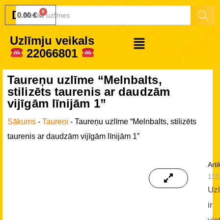
Druku.lv
0.00
€
Uzlīmju veikals
22066801
Taureņu uzlīme “Melnbalts,
stilizēts taurenis ar daudzām
vijīgām līnijām 1”
Sākums
-
Taureņi
-
Taureņu uzlīme “Melnbalts, stilizēts
taurenis ar daudzām vijīgām līnijām 1”
Arti
113
Uz
ir