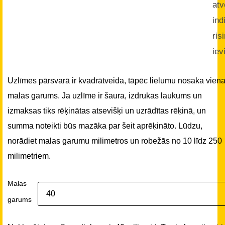
atv
ind
ris
iev
Uzlīmes pārsvarā ir kvadrātveida, tāpēc lielumu nosaka vien
malas garums. Ja uzlīme ir šaura, izdrukas laukums un
izmaksas tiks rēķinātas atsevišķi un uzrādītas rēķinā, un
summa noteikti būs mazāka par šeit aprēķināto. Lūdzu,
norādiet malas garumu milimetros un robežās no 10 līdz 250
milimetriem.
Malas
garums