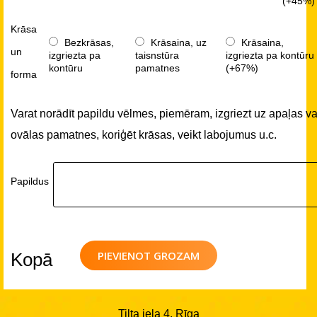
(+45%)
Krāsa
Bezkrāsas,
Krāsaina, uz
Krāsaina,
un
izgriezta pa
taisnstūra
izgriezta pa kontūru
kontūru
pamatnes
(+67%)
forma
Varat norādīt papildu vēlmes, piemēram, izgriezt uz apaļas va
ovālas pamatnes, koriģēt krāsas, veikt labojumus u.c.
Papildus
PIEVIENOT GROZAM
Kopā
Tilta iela 4, Rīga