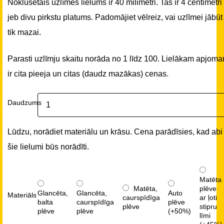
Noklusētais uzlīmes lielums ir 40 milimetri. Tas ir 4 centimetri
jeb divu pirkstu platums. Padomājiet vēlreiz, vai uzlīmei jābūt
tik mazai.
Parasti uzlīmju skaitu norāda no 1 līdz 100. Lielākam apjom
ir cita pieeja un citas (daudz mazākas) cenas.
Daudzums
Lūdzu, norādiet materiālu un krāsu. Cena parādīsies, kad abi
šie lielumi būs norādīti.
Matēta
Matēta,
plēve
Glancēta,
Glancēta,
Auto
Materiāls
caurspīdīga
ar ļoti
balta
caurspīdīga
plēve
plēve
stipru
plēve
plēve
(+50%)
līmi