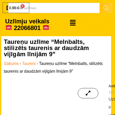
Druku.lv
0.00
€
Uzlīmju veikals
22066801
Taureņu uzlīme “Melnbalts,
stilizēts taurenis ar daudzām
vijīgām līnijām 9”
Sākums
-
Taureņi
-
Taureņu uzlīme “Melnbalts, stilizēts
taurenis ar daudzām vijīgām līnijām 9”
Arti
113
Uz
ir