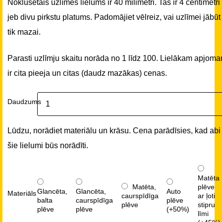
Noklusētais uzlīmes lielums ir 40 milimetri. Tas ir 4 centimetri
jeb divu pirkstu platums. Padomājiet vēlreiz, vai uzlīmei jābūt
tik mazai.
Parasti uzlīmju skaitu norāda no 1 līdz 100. Lielākam apjom
ir cita pieeja un citas (daudz mazākas) cenas.
Daudzums
Lūdzu, norādiet materiālu un krāsu. Cena parādīsies, kad abi
šie lielumi būs norādīti.
Matēta
Matēta,
plēve
Glancēta,
Glancēta,
Auto
Materiāls
caurspīdīga
ar ļoti
balta
caurspīdīga
plēve
plēve
stipru
plēve
plēve
(+50%)
līmi