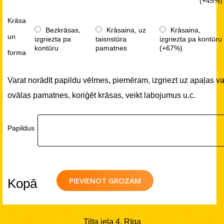
(+45%)
Krāsa
Bezkrāsas,
Krāsaina, uz
Krāsaina,
un
izgriezta pa
taisnstūra
izgriezta pa kontūru
kontūru
pamatnes
(+67%)
forma
Varat norādīt papildu vēlmes, piemēram, izgriezt uz apaļas va
ovālas pamatnes, koriģēt krāsas, veikt labojumus u.c.
Papildus
PIEVIENOT GROZAM
Kopā
Tilta iela 4, Rīga