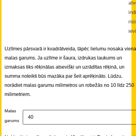
atv
ind
ris
iev
Uzlīmes pārsvarā ir kvadrātveida, tāpēc lielumu nosaka vien
malas garums. Ja uzlīme ir šaura, izdrukas laukums un
izmaksas tiks rēķinātas atsevišķi un uzrādītas rēķinā, un
summa noteikti būs mazāka par šeit aprēķināto. Lūdzu,
norādiet malas garumu milimetros un robežās no 10 līdz 250
milimetriem.
Malas
garums