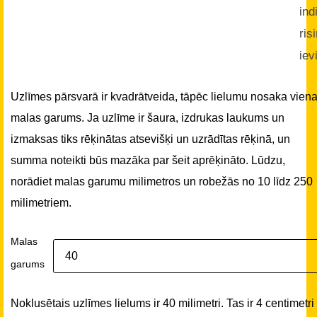
ind
ris
iev
Uzlīmes pārsvarā ir kvadrātveida, tāpēc lielumu nosaka vien
malas garums. Ja uzlīme ir šaura, izdrukas laukums un
izmaksas tiks rēķinātas atsevišķi un uzrādītas rēķinā, un
summa noteikti būs mazāka par šeit aprēķināto. Lūdzu,
norādiet malas garumu milimetros un robežās no 10 līdz 250
milimetriem.
Malas
garums
Noklusētais uzlīmes lielums ir 40 milimetri. Tas ir 4 centimetri