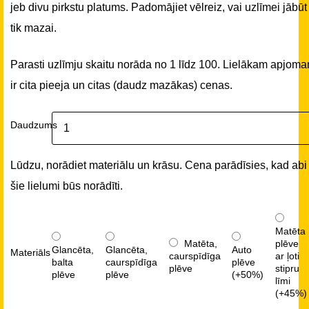
jeb divu pirkstu platums. Padomājiet vēlreiz, vai uzlīmei jābūt
tik mazai.
Parasti uzlīmju skaitu norāda no 1 līdz 100. Lielākam apjom
ir cita pieeja un citas (daudz mazākas) cenas.
Daudzums
Lūdzu, norādiet materiālu un krāsu. Cena parādīsies, kad abi
šie lielumi būs norādīti.
Matēta
Matēta,
plēve
Glancēta,
Glancēta,
Auto
Materiāls
caurspīdīga
ar ļoti
balta
caurspīdīga
plēve
plēve
stipru
plēve
plēve
(+50%)
līmi
(+45%)