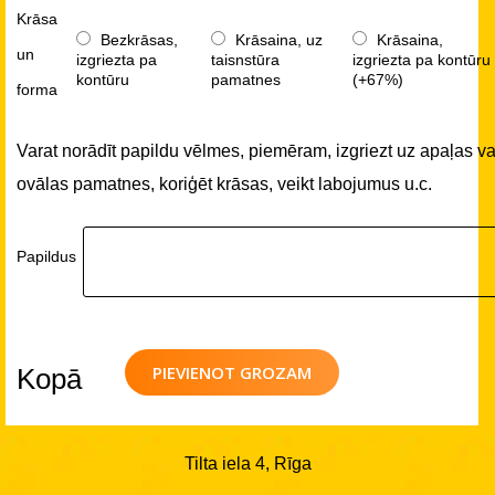
Krāsa
Bezkrāsas,
Krāsaina, uz
Krāsaina,
un
izgriezta pa
taisnstūra
izgriezta pa kontūru
kontūru
pamatnes
(+67%)
forma
Varat norādīt papildu vēlmes, piemēram, izgriezt uz apaļas va
ovālas pamatnes, koriģēt krāsas, veikt labojumus u.c.
Papildus
PIEVIENOT GROZAM
Kopā
Tilta iela 4, Rīga