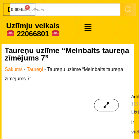
Druku.lv
0.00
€
Uzlīmju veikals
22066801
Taureņu uzlīme “Melnbalts taureņa
zīmējums 7”
Sākums
-
Taureņi
-
Taureņu uzlīme “Melnbalts taureņa
zīmējums 7”
Arti
113
Uz
ir
vie