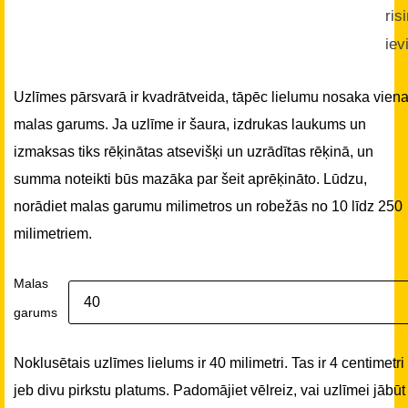
ris
iev
Uzlīmes pārsvarā ir kvadrātveida, tāpēc lielumu nosaka vien
malas garums. Ja uzlīme ir šaura, izdrukas laukums un
izmaksas tiks rēķinātas atsevišķi un uzrādītas rēķinā, un
summa noteikti būs mazāka par šeit aprēķināto. Lūdzu,
norādiet malas garumu milimetros un robežās no 10 līdz 250
milimetriem.
Malas
garums
Noklusētais uzlīmes lielums ir 40 milimetri. Tas ir 4 centimetri
jeb divu pirkstu platums. Padomājiet vēlreiz, vai uzlīmei jābūt