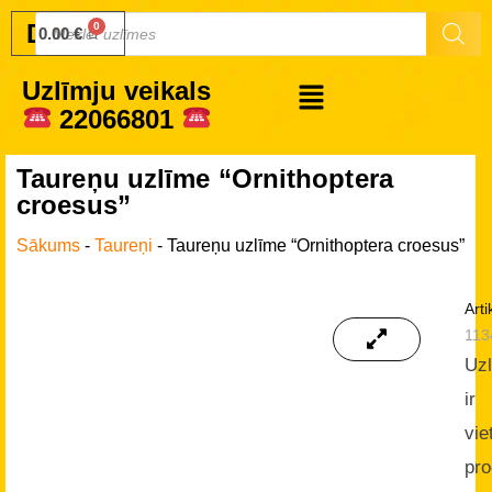
Druku.lv
0.00
€
Uzlīmju veikals
22066801
Taureņu uzlīme “Ornithoptera
croesus”
Sākums
-
Taureņi
-
Taureņu uzlīme “Ornithoptera croesus”
Arti
113
Uz
ir
vie
pro