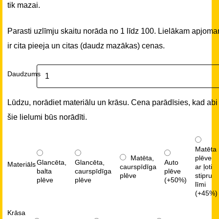
tik mazai.
Parasti uzlīmju skaitu norāda no 1 līdz 100. Lielākam apjom
ir cita pieeja un citas (daudz mazākas) cenas.
Daudzums
Lūdzu, norādiet materiālu un krāsu. Cena parādīsies, kad abi
šie lielumi būs norādīti.
Matēta
Matēta,
plēve
Glancēta,
Glancēta,
Auto
Materiāls
caurspīdīga
ar ļoti
balta
caurspīdīga
plēve
plēve
stipru
plēve
plēve
(+50%)
līmi
(+45%)
Krāsa