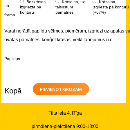
Bezkrāsas,
Krāsaina, uz
Krāsaina,
un
izgriezta pa
taisnstūra
izgriezta pa kontūru
kontūru
pamatnes
(+67%)
forma
Varat norādīt papildu vēlmes, piemēram, izgriezt uz apaļas va
ovālas pamatnes, koriģēt krāsas, veikt labojumus u.c.
Papildus
PIEVIENOT GROZAM
Kopā
Tilta iela 4, Rīga
pirmdiena-piektdiena 9:00-18:00