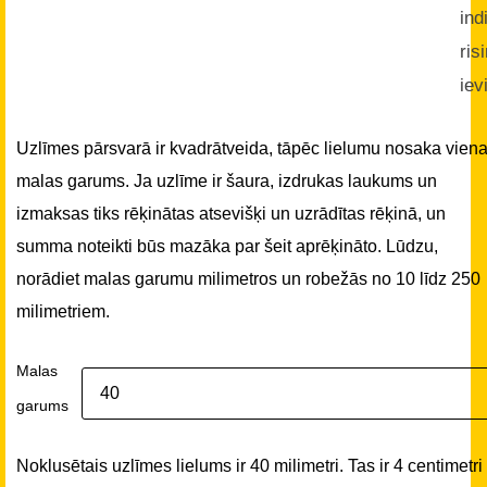
ind
ris
iev
Uzlīmes pārsvarā ir kvadrātveida, tāpēc lielumu nosaka vien
malas garums. Ja uzlīme ir šaura, izdrukas laukums un
izmaksas tiks rēķinātas atsevišķi un uzrādītas rēķinā, un
summa noteikti būs mazāka par šeit aprēķināto. Lūdzu,
norādiet malas garumu milimetros un robežās no 10 līdz 250
milimetriem.
Malas
garums
Noklusētais uzlīmes lielums ir 40 milimetri. Tas ir 4 centimetri