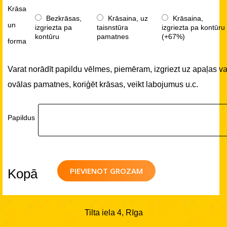
Krāsa
Bezkrāsas,
Krāsaina, uz
Krāsaina,
un
izgriezta pa
taisnstūra
izgriezta pa kontūru
kontūru
pamatnes
(+67%)
forma
Varat norādīt papildu vēlmes, piemēram, izgriezt uz apaļas va
ovālas pamatnes, koriģēt krāsas, veikt labojumus u.c.
Papildus
PIEVIENOT GROZAM
Kopā
Tilta iela 4, Rīga