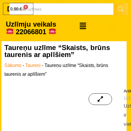
Druku.lv
0.00
€
Uzlīmju veikals
22066801
Taureņu uzlīme “Skaists, brūns
taurenis ar aplīšiem”
Sākums
-
Taureņi
-
Taureņu uzlīme “Skaists, brūns
taurenis ar aplīšiem”
Arti
113
Uz
ir
vie