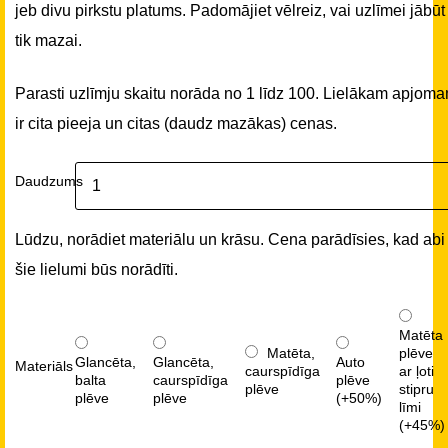
jeb divu pirkstu platums. Padomājiet vēlreiz, vai uzlīmei jābūt
tik mazai.
Parasti uzlīmju skaitu norāda no 1 līdz 100. Lielākam apjom
ir cita pieeja un citas (daudz mazākas) cenas.
Daudzums
Lūdzu, norādiet materiālu un krāsu. Cena parādīsies, kad abi
šie lielumi būs norādīti.
Matēta
Matēta,
plēve
Glancēta,
Glancēta,
Auto
Materiāls
caurspīdīga
ar ļoti
balta
caurspīdīga
plēve
plēve
stipru
plēve
plēve
(+50%)
līmi
(+45%)