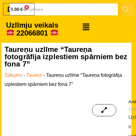
Druku.lv
0.00
€
Uzlīmju veikals
22066801
Taureņu uzlīme “Taureņa
fotogrāfija izplestiem spārniem bez
fona 7”
Sākums
-
Taureņi
-
Taureņu uzlīme “Taureņa fotogrāfija
izplestiem spārniem bez fona 7”
Arti
114
Uz
ir