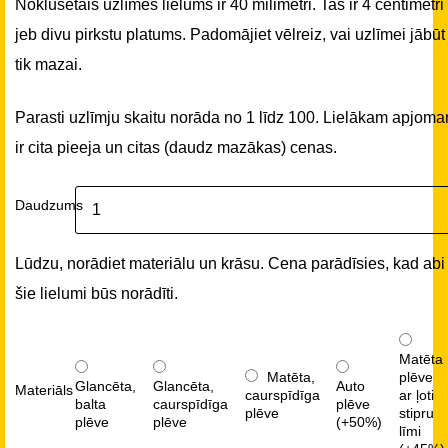
Noklusētais uzlīmes lielums ir 40 milimetri. Tas ir 4 centimetri
jeb divu pirkstu platums. Padomājiet vēlreiz, vai uzlīmei jābūt
tik mazai.
Parasti uzlīmju skaitu norāda no 1 līdz 100. Lielākam apjom
ir cita pieeja un citas (daudz mazākas) cenas.
Daudzums
Lūdzu, norādiet materiālu un krāsu. Cena parādīsies, kad abi
šie lielumi būs norādīti.
Matēta
Matēta,
plēve
Glancēta,
Glancēta,
Auto
Materiāls
caurspīdīga
ar ļoti
balta
caurspīdīga
plēve
plēve
stipru
plēve
plēve
(+50%)
līmi