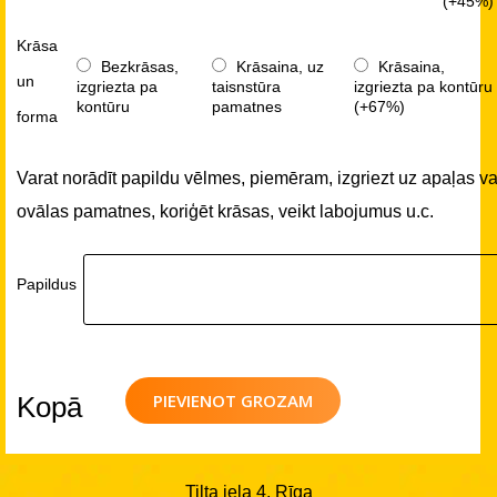
(+45%)
Krāsa
Bezkrāsas,
Krāsaina, uz
Krāsaina,
un
izgriezta pa
taisnstūra
izgriezta pa kontūru
kontūru
pamatnes
(+67%)
forma
Varat norādīt papildu vēlmes, piemēram, izgriezt uz apaļas va
ovālas pamatnes, koriģēt krāsas, veikt labojumus u.c.
Papildus
PIEVIENOT GROZAM
Kopā
Tilta iela 4, Rīga