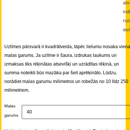
atv
ind
ris
iev
Uzlīmes pārsvarā ir kvadrātveida, tāpēc lielumu nosaka vien
malas garums. Ja uzlīme ir šaura, izdrukas laukums un
izmaksas tiks rēķinātas atsevišķi un uzrādītas rēķinā, un
summa noteikti būs mazāka par šeit aprēķināto. Lūdzu,
norādiet malas garumu milimetros un robežās no 10 līdz 250
milimetriem.
Malas
garums