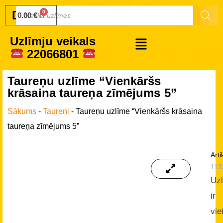
Druku.lv
0.00
€
Uzlīmju veikals
22066801
Taureņu uzlīme “Vienkāršs
krāsaina taureņa zīmējums 5”
Sākums
-
Taureņi
-
Taureņu uzlīme “Vienkāršs krāsaina
taureņa zīmējums 5”
Arti
113
Uz
ir
vie