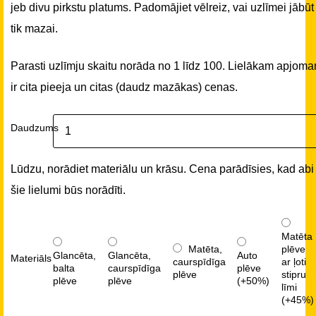
jeb divu pirkstu platums. Padomājiet vēlreiz, vai uzlīmei jābūt
tik mazai.
Parasti uzlīmju skaitu norāda no 1 līdz 100. Lielākam apjom
ir cita pieeja un citas (daudz mazākas) cenas.
Daudzums
Lūdzu, norādiet materiālu un krāsu. Cena parādīsies, kad abi
šie lielumi būs norādīti.
Matēta
Matēta,
plēve
Glancēta,
Glancēta,
Auto
Materiāls
caurspīdīga
ar ļoti
balta
caurspīdīga
plēve
plēve
stipru
plēve
plēve
(+50%)
līmi
(+45%)