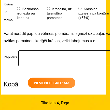
Krāsa
Bezkrāsas,
Krāsaina, uz
Krāsaina,
un
izgriezta pa
taisnstūra
izgriezta pa kontūru
kontūru
pamatnes
(+67%)
forma
Varat norādīt papildu vēlmes, piemēram, izgriezt uz apaļas va
ovālas pamatnes, koriģēt krāsas, veikt labojumus u.c.
Papildus
PIEVIENOT GROZAM
Kopā
Tilta iela 4, Rīga