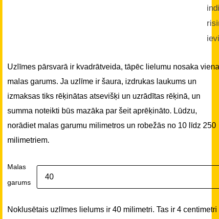
ind
ris
iev
Uzlīmes pārsvarā ir kvadrātveida, tāpēc lielumu nosaka vien
malas garums. Ja uzlīme ir šaura, izdrukas laukums un
izmaksas tiks rēķinātas atsevišķi un uzrādītas rēķinā, un
summa noteikti būs mazāka par šeit aprēķināto. Lūdzu,
norādiet malas garumu milimetros un robežās no 10 līdz 250
milimetriem.
Malas
garums
Noklusētais uzlīmes lielums ir 40 milimetri. Tas ir 4 centimetri