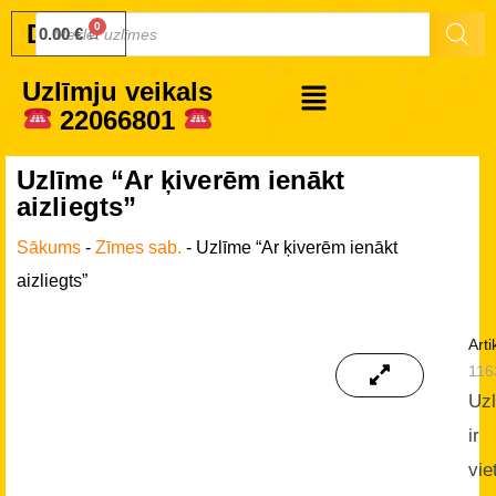
Druku.lv
0.00
€
Uzlīmju veikals
22066801
Uzlīme “Ar ķiverēm ienākt
aizliegts”
Sākums
-
Zīmes sab.
-
Uzlīme “Ar ķiverēm ienākt
aizliegts”
Arti
116
Uz
ir
vie