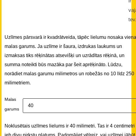
ir
vaj
tev
Uzlīmes pārsvarā ir kvadrātveida, tāpēc lielumu nosaka vien
malas garums. Ja uzlīme ir šaura, izdrukas laukums un
izmaksas tiks rēķinātas atsevišķi un uzrādītas rēķinā, un
summa noteikti būs mazāka par šeit aprēķināto. Lūdzu,
norādiet malas garumu milimetros un robežās no 10 līdz 250
milimetriem.
Malas
garums
Noklusētais uzlīmes lielums ir 40 milimetri. Tas ir 4 centimetri
jeb divu pirkstu platums. Padomājiet vēlreiz, vai uzlīmei jābūt