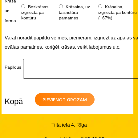
Krāsa
Bezkrāsas,
Krāsaina, uz
Krāsaina,
un
izgriezta pa
taisnstūra
izgriezta pa kontūru
kontūru
pamatnes
(+67%)
forma
Varat norādīt papildu vēlmes, piemēram, izgriezt uz apaļas va
ovālas pamatnes, koriģēt krāsas, veikt labojumus u.c.
Papildus
PIEVIENOT GROZAM
Kopā
Tilta iela 4, Rīga