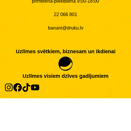
pirmdiena-piektdiena 9:00-18:00
22 066 801
banani@druku.lv
Uzlīmes svētkiem, biznesam un ikdienai
Uzlīmes visiem dzīves gadījumiem