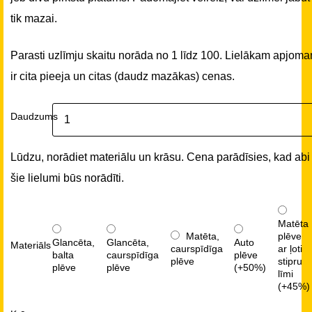
tik mazai.
Parasti uzlīmju skaitu norāda no 1 līdz 100. Lielākam apjom
ir cita pieeja un citas (daudz mazākas) cenas.
Daudzums
Lūdzu, norādiet materiālu un krāsu. Cena parādīsies, kad abi
šie lielumi būs norādīti.
Matēta
Matēta,
plēve
Glancēta,
Glancēta,
Auto
Materiāls
caurspīdīga
ar ļoti
balta
caurspīdīga
plēve
plēve
stipru
plēve
plēve
(+50%)
līmi
(+45%)