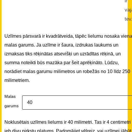
ir
vaj
tev
Uzlīmes pārsvarā ir kvadrātveida, tāpēc lielumu nosaka vien
malas garums. Ja uzlīme ir šaura, izdrukas laukums un
izmaksas tiks rēķinātas atsevišķi un uzrādītas rēķinā, un
summa noteikti būs mazāka par šeit aprēķināto. Lūdzu,
norādiet malas garumu milimetros un robežās no 10 līdz 250
milimetriem.
Malas
garums
Noklusētais uzlīmes lielums ir 40 milimetri. Tas ir 4 centimetri
jeb divu pirkstu platums. Padomājiet vēlreiz, vai uzlīmei jābūt