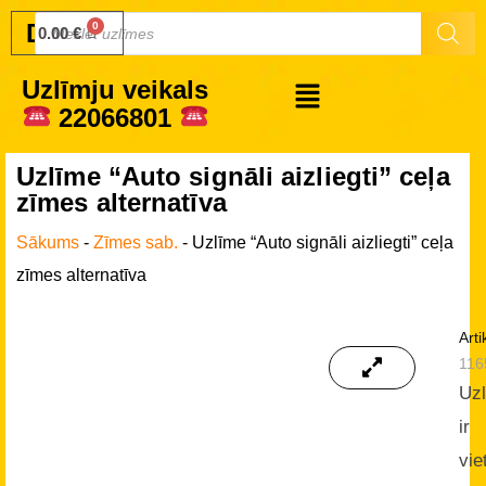
Druku.lv
0.00
€
Uzlīmju veikals
22066801
Uzlīme “Auto signāli aizliegti” ceļa
zīmes alternatīva
Sākums
-
Zīmes sab.
-
Uzlīme “Auto signāli aizliegti” ceļa
zīmes alternatīva
Arti
116
Uz
ir
vie