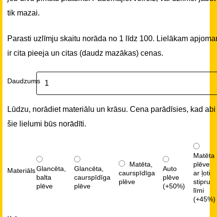
tik mazai.
Parasti uzlīmju skaitu norāda no 1 līdz 100. Lielākam apjom
ir cita pieeja un citas (daudz mazākas) cenas.
Daudzums
Lūdzu, norādiet materiālu un krāsu. Cena parādīsies, kad abi
šie lielumi būs norādīti.
Matēta
Matēta,
plēve
Glancēta,
Glancēta,
Auto
Materiāls
caurspīdīga
ar ļoti
balta
caurspīdīga
plēve
plēve
stipru
plēve
plēve
(+50%)
līmi
(+45%)