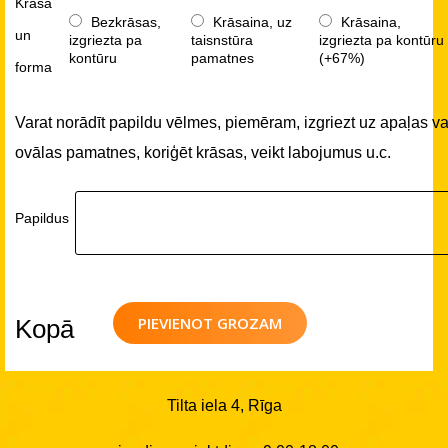
Krāsa
Bezkrāsas,
Krāsaina, uz
Krāsaina,
un
izgriezta pa
taisnstūra
izgriezta pa kontūru
kontūru
pamatnes
(+67%)
forma
Varat norādīt papildu vēlmes, piemēram, izgriezt uz apaļas va
ovālas pamatnes, koriģēt krāsas, veikt labojumus u.c.
Papildus
PIEVIENOT GROZAM
Kopā
Tilta iela 4, Rīga