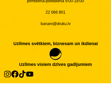
pirmdiena-piektdiena 9:00-18:00
22 066 801
banani@druku.lv
Uzlīmes svētkiem, biznesam un ikdienai
Uzlīmes visiem dzīves gadījumiem