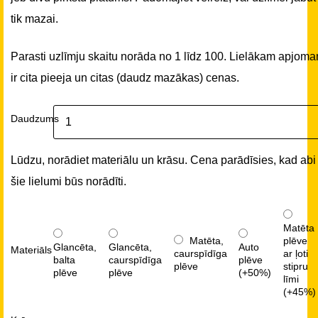
tik mazai.
Parasti uzlīmju skaitu norāda no 1 līdz 100. Lielākam apjom
ir cita pieeja un citas (daudz mazākas) cenas.
Daudzums
Lūdzu, norādiet materiālu un krāsu. Cena parādīsies, kad abi
šie lielumi būs norādīti.
Matēta
Matēta,
plēve
Glancēta,
Glancēta,
Auto
Materiāls
caurspīdīga
ar ļoti
balta
caurspīdīga
plēve
plēve
stipru
plēve
plēve
(+50%)
līmi
(+45%)