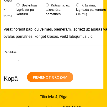
Krāsa
Bezkrāsas,
Krāsaina, uz
Krāsaina,
un
izgriezta pa
taisnstūra
izgriezta pa kontūru
kontūru
pamatnes
(+67%)
forma
Varat norādīt papildu vēlmes, piemēram, izgriezt uz apaļas va
ovālas pamatnes, koriģēt krāsas, veikt labojumus u.c.
Papildus
PIEVIENOT GROZAM
Kopā
Tilta iela 4, Rīga