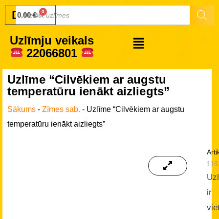
Druku.lv
0.00
€
Uzlīmju veikals
22066801
Uzlīme “Cilvēkiem ar augstu
temperatūru ienākt aizliegts”
Sākums
-
Zīmes sab.
-
Uzlīme “Cilvēkiem ar augstu
temperatūru ienākt aizliegts”
Arti
116
Uz
ir
vie