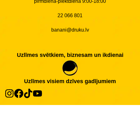
pirmdiena-piektdiena 9:00-18:00
22 066 801
banani@druku.lv
Uzlīmes svētkiem, biznesam un ikdienai
Uzlīmes visiem dzīves gadījumiem