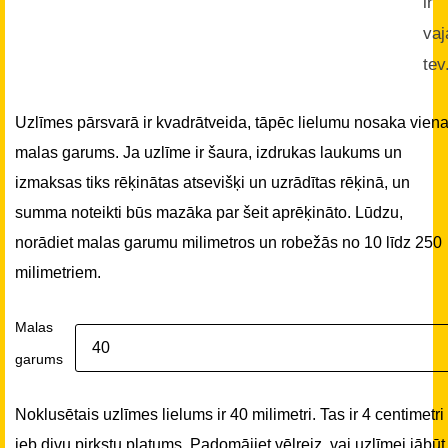
ir
vaj
tev
Uzlīmes pārsvarā ir kvadrātveida, tāpēc lielumu nosaka vien
malas garums. Ja uzlīme ir šaura, izdrukas laukums un
izmaksas tiks rēķinātas atsevišķi un uzrādītas rēķinā, un
summa noteikti būs mazāka par šeit aprēķināto. Lūdzu,
norādiet malas garumu milimetros un robežās no 10 līdz 250
milimetriem.
Malas
garums
Noklusētais uzlīmes lielums ir 40 milimetri. Tas ir 4 centimetri
jeb divu pirkstu platums. Padomājiet vēlreiz, vai uzlīmei jābūt