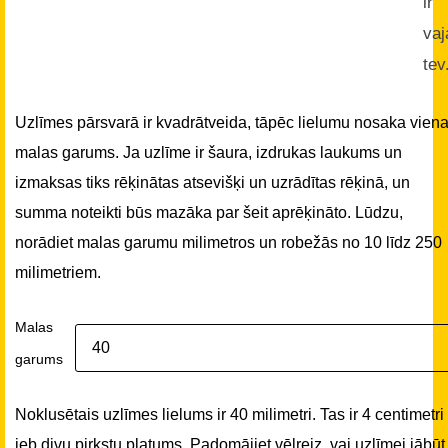
ir
vaj
tev
Uzlīmes pārsvarā ir kvadrātveida, tāpēc lielumu nosaka vien
malas garums. Ja uzlīme ir šaura, izdrukas laukums un
izmaksas tiks rēķinātas atsevišķi un uzrādītas rēķinā, un
summa noteikti būs mazāka par šeit aprēķināto. Lūdzu,
norādiet malas garumu milimetros un robežās no 10 līdz 250
milimetriem.
Malas
garums
Noklusētais uzlīmes lielums ir 40 milimetri. Tas ir 4 centimetri
jeb divu pirkstu platums. Padomājiet vēlreiz, vai uzlīmei jābūt