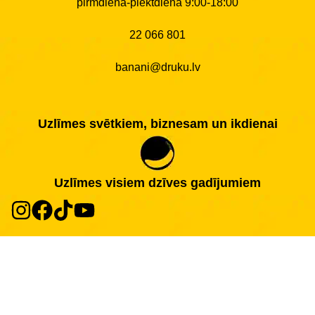
pirmdiena-piektdiena 9:00-18:00
22 066 801
banani@druku.lv
Uzlīmes svētkiem, biznesam un ikdienai
Uzlīmes visiem dzīves gadījumiem