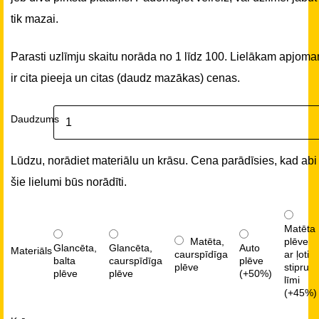
tik mazai.
Parasti uzlīmju skaitu norāda no 1 līdz 100. Lielākam apjom
ir cita pieeja un citas (daudz mazākas) cenas.
Daudzums
Lūdzu, norādiet materiālu un krāsu. Cena parādīsies, kad abi
šie lielumi būs norādīti.
Matēta
Matēta,
plēve
Glancēta,
Glancēta,
Auto
Materiāls
caurspīdīga
ar ļoti
balta
caurspīdīga
plēve
plēve
stipru
plēve
plēve
(+50%)
līmi
(+45%)