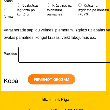
Krāsa
Bezkrāsas,
Krāsaina, uz
Krāsaina,
un
izgriezta pa
taisnstūra
izgriezta pa kontūru
kontūru
pamatnes
(+67%)
forma
Varat norādīt papildu vēlmes, piemēram, izgriezt uz apaļas va
ovālas pamatnes, koriģēt krāsas, veikt labojumus u.c.
Papildus
PIEVIENOT GROZAM
Kopā
Tilta iela 4, Rīga