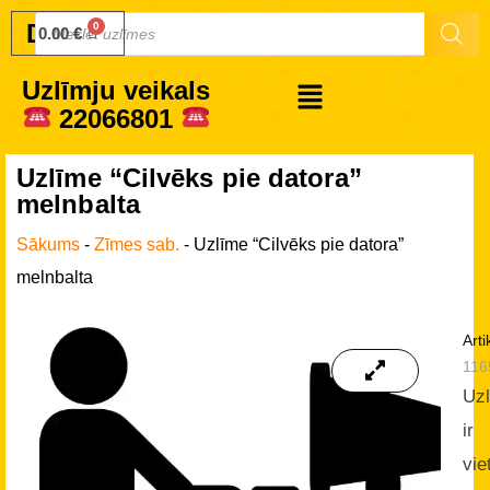
Druku.lv
0.00
€
Uzlīmju veikals
22066801
Uzlīme “Cilvēks pie datora”
melnbalta
Sākums
-
Zīmes sab.
-
Uzlīme “Cilvēks pie datora”
melnbalta
Arti
116
Uz
ir
vie