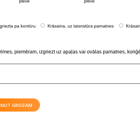
plēve
plēve
griezta pa kontūru
Krāsaina, uz taisnstūra pamatnes
Krāsain
ēlmes, piemēram, izgriezt uz apaļas vai ovālas pamatnes, koriģē
IENOT GROZAM