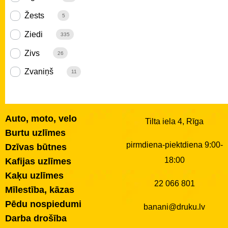
Žests
5
Ziedi
335
Zivs
26
Zvaniņš
11
Auto, moto, velo
Tilta iela 4, Rīga
Burtu uzlīmes
pirmdiena-piektdiena 9:00-
Dzīvas būtnes
18:00
Kafijas uzlīmes
Kaķu uzlīmes
22 066 801
Mīlestība, kāzas
Pēdu nospiedumi
banani@druku.lv
Darba drošība