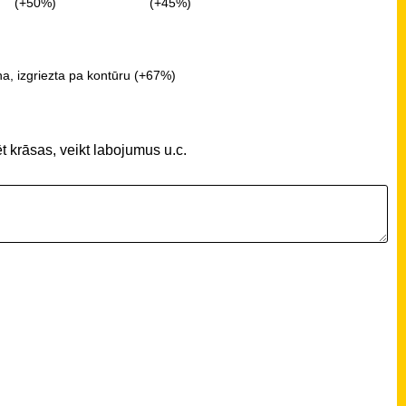
(+50%)
(+45%)
a, izgriezta pa kontūru (+67%)
t krāsas, veikt labojumus u.c.