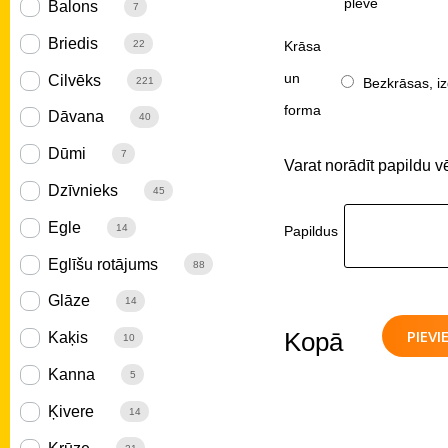
plēve
Balons
7
Briedis
Krāsa
22
un
Cilvēks
Bezkrāsas, iz
221
forma
Dāvana
40
Dūmi
7
Varat norādīt papildu v
Dzīvnieks
45
Egle
14
Papildus
Eglīšu rotājums
88
Glāze
14
PIEV
Kopā
Kaķis
10
Kanna
5
Ķivere
14