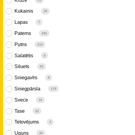
Krūze
21
Kukainis
20
Lapas
7
Paterns
456
Putns
214
Salatētis
9
Siluets
55
Sniegavīrs
8
Sniegpārsla
175
Svece
16
Tase
32
Tetovējums
2
Uguns
34