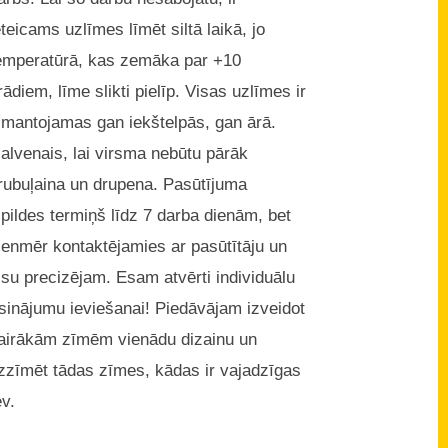
eteicams uzlīmes līmēt siltā laikā, jo
emperatūrā, kas zemāka par +10
rādiem, līme slikti pielīp. Visas uzlīmes ir
zmantojamas gan iekštelpās, gan ārā.
alvenais, lai virsma nebūtu pārāk
rubuļaina un drupena. Pasūtījuma
zpildes termiņš līdz 7 darba dienām, bet
ienmēr kontaktējamies ar pasūtītāju un
isu precizējam. Esam atvērti individuālu
isinājumu ieviešanai! Piedāvājam izveidot
airākām zīmēm vienādu dizainu un
zzīmēt tādas zīmes, kādas ir vajadzīgas
ev.