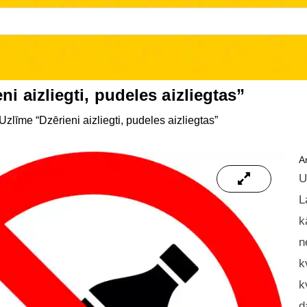
ni aizliegti, pudeles aizliegtas”
Uzlīme “Dzērieni aizliegti, pudeles aizliegtas”
Ar
U
L
k
n
k
k
d