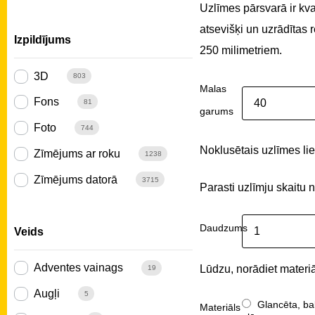
Uzlīmes pārsvarā ir kv
atsevišķi un uzrādītas
Izpildījums
250 milimetriem.
3D
803
Malas
Fons
81
garums
Foto
744
Noklusētais uzlīmes liel
Zīmējums ar roku
1238
Zīmējums datorā
3715
Parasti uzlīmju skaitu 
Daudzums
Veids
Adventes vainags
Lūdzu, norādiet materiā
19
Augļi
5
Glancēta, ba
Materiāls