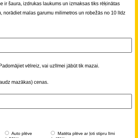
 ir šaura, izdrukas laukums un izmaksas tiks rēķinātas
u, norādiet malas garumu milimetros un robežās no 10 līdz
Padomājiet vēlreiz, vai uzlīmei jābūt tik mazai.
 (daudz mazākas) cenas.
Auto plēve
Matēta plēve ar ļoti stipru līmi