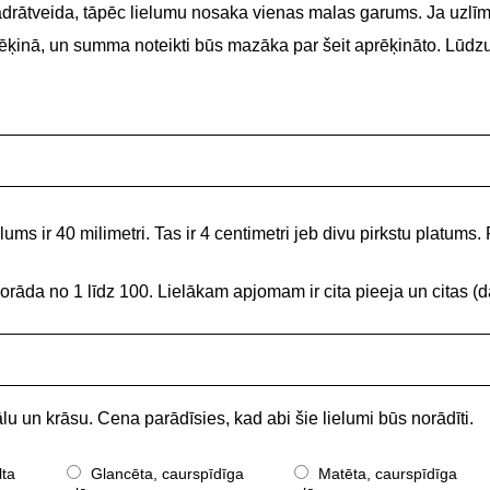
adrātveida, tāpēc lielumu nosaka vienas malas garums. Ja uzlīme
 rēķinā, un summa noteikti būs mazāka par šeit aprēķināto. Lūdz
ums ir 40 milimetri. Tas ir 4 centimetri jeb divu pirkstu platums. 
norāda no 1 līdz 100. Lielākam apjomam ir cita pieeja un citas
lu un krāsu. Cena parādīsies, kad abi šie lielumi būs norādīti.
lta
Glancēta, caurspīdīga
Matēta, caurspīdīga