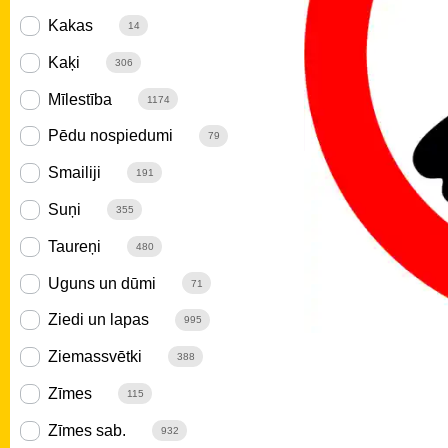
Kakas
14
Kaķi
306
Mīlestība
1174
Pēdu nospiedumi
79
Smailiji
191
Suņi
355
Taureņi
480
Uguns un dūmi
71
Ziedi un lapas
995
Ziemassvētki
388
Zīmes
115
Zīmes sab.
932