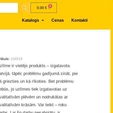
0.00
€
Katalogs
Cenas
Kontakti
tikuls:
116519
zlīme ir vietējs produkts – izgatavota
atvijā, tāpēc problēmu gadījumā zināt, pie
ā griezties un kā rīkoties. Bet problēmu
ebūs, jo uzlīmes tiek izgatavotas uz
valitatīvām plēvēm un nodrukātas ar
valitatīvām krāsām. Var teikt – roku
arbs. Lai šo darbu nesabojātu, ir