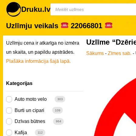
Druku.lv
Uzlīmju veikals
22066801
Uzlīme “Dzērie
Uzlīmju cena ir atkarīga no izmēra
un skaita, un papildu apstrādes.
Sākums
-
Zīmes sab.
-
Plašāka informācija šajā lapā.
Kategorijas
Auto moto velo
303
Burti un cipari
109
Dzīvas būtnes
964
Kafija
112