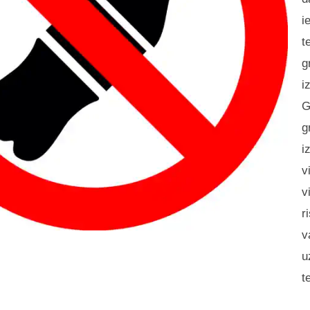
i
t
g
i
G
g
i
v
v
r
v
u
t