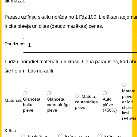
tik mazai.
Parasti uzlīmju skaitu norāda no 1 līdz 100. Lielākam apjom
ir cita pieeja un citas (daudz mazākas) cenas.
Daudzums
Lūdzu, norādiet materiālu un krāsu. Cena parādīsies, kad abi
šie lielumi būs norādīti.
Matēta
Matēta,
plēve
Glancēta,
Glancēta,
Auto
Materiāls
caurspīdīga
ar ļoti
balta
caurspīdīga
plēve
plēve
stipru
plēve
plēve
(+50%)
līmi
(+45%)
Krāsa
Bezkrāsas,
Krāsaina, uz
Krāsaina,