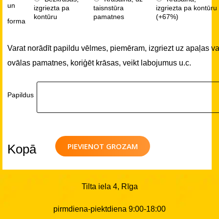
un
izgriezta pa
taisnstūra
izgriezta pa kontūru
kontūru
pamatnes
(+67%)
forma
Varat norādīt papildu vēlmes, piemēram, izgriezt uz apaļas va
ovālas pamatnes, koriģēt krāsas, veikt labojumus u.c.
Papildus
PIEVIENOT GROZAM
Kopā
Tilta iela 4, Rīga
pirmdiena-piektdiena 9:00-18:00