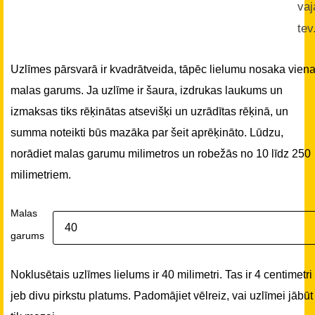
vaj
tev
Uzlīmes pārsvarā ir kvadrātveida, tāpēc lielumu nosaka vien
malas garums. Ja uzlīme ir šaura, izdrukas laukums un
izmaksas tiks rēķinātas atsevišķi un uzrādītas rēķinā, un
summa noteikti būs mazāka par šeit aprēķināto. Lūdzu,
norādiet malas garumu milimetros un robežās no 10 līdz 250
milimetriem.
Malas
garums
Noklusētais uzlīmes lielums ir 40 milimetri. Tas ir 4 centimetri
jeb divu pirkstu platums. Padomājiet vēlreiz, vai uzlīmei jābūt