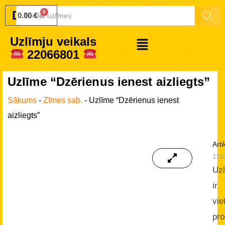
Druku.lv
0.00
€
Uzlīmju veikals
22066801
Uzlīme “Dzērienus ienest aizliegts”
Sākums
-
Zīmes sab.
-
Uzlīme “Dzērienus ienest
aizliegts”
Arti
116
Uz
ir
vie
pro