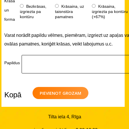
Krāsa
Bezkrāsas,
Krāsaina, uz
Krāsaina,
un
izgriezta pa
taisnstūra
izgriezta pa kontūru
kontūru
pamatnes
(+67%)
forma
Varat norādīt papildu vēlmes, piemēram, izgriezt uz apaļas va
ovālas pamatnes, koriģēt krāsas, veikt labojumus u.c.
Papildus
PIEVIENOT GROZAM
Kopā
Tilta iela 4, Rīga