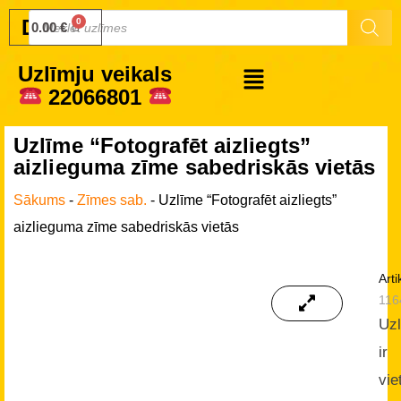
Druku.lv
0.00
€
Uzlīmju veikals
22066801
Uzlīme “Fotografēt aizliegts”
aizlieguma zīme sabedriskās vietās
Sākums
-
Zīmes sab.
-
Uzlīme “Fotografēt aizliegts”
aizlieguma zīme sabedriskās vietās
Arti
116
Uz
ir
vie