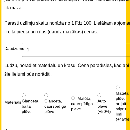
tik mazai.
Parasti uzlīmju skaitu norāda no 1 līdz 100. Lielākam apjom
ir cita pieeja un citas (daudz mazākas) cenas.
Daudzums
Lūdzu, norādiet materiālu un krāsu. Cena parādīsies, kad abi
šie lielumi būs norādīti.
Matēta
Matēta,
plēve
Glancēta,
Glancēta,
Auto
Materiāls
caurspīdīga
ar ļoti
balta
caurspīdīga
plēve
plēve
stipru
plēve
plēve
(+50%)
līmi
(+45%)