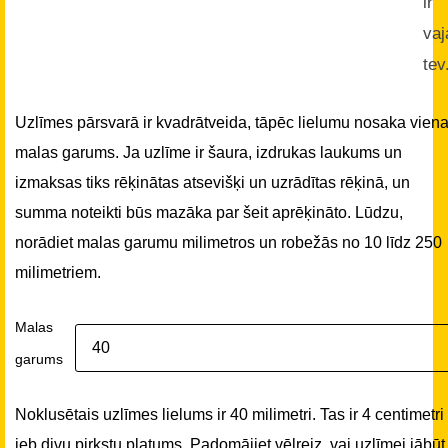
ir
vaj
tev
Uzlīmes pārsvarā ir kvadrātveida, tāpēc lielumu nosaka vien
malas garums. Ja uzlīme ir šaura, izdrukas laukums un
izmaksas tiks rēķinātas atsevišķi un uzrādītas rēķinā, un
summa noteikti būs mazāka par šeit aprēķināto. Lūdzu,
norādiet malas garumu milimetros un robežās no 10 līdz 250
milimetriem.
Malas
garums
Noklusētais uzlīmes lielums ir 40 milimetri. Tas ir 4 centimetri
jeb divu pirkstu platums. Padomājiet vēlreiz, vai uzlīmei jābūt