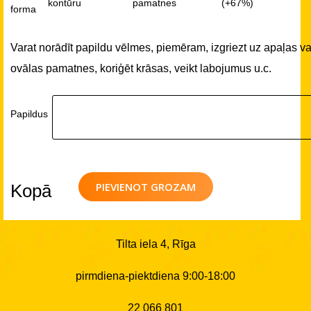
kontūru
pamatnes
(+67%)
forma
Varat norādīt papildu vēlmes, piemēram, izgriezt uz apaļas va
ovālas pamatnes, koriģēt krāsas, veikt labojumus u.c.
Papildus
PIEVIENOT GROZAM
Kopā
Tilta iela 4, Rīga
pirmdiena-piektdiena 9:00-18:00
22 066 801