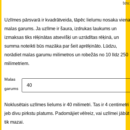
tev
Uzlīmes pārsvarā ir kvadrātveida, tāpēc lielumu nosaka vien
malas garums. Ja uzlīme ir šaura, izdrukas laukums un
izmaksas tiks rēķinātas atsevišķi un uzrādītas rēķinā, un
summa noteikti būs mazāka par šeit aprēķināto. Lūdzu,
norādiet malas garumu milimetros un robežās no 10 līdz 250
milimetriem.
Malas
garums
Noklusētais uzlīmes lielums ir 40 milimetri. Tas ir 4 centimetri
jeb divu pirkstu platums. Padomājiet vēlreiz, vai uzlīmei jābūt
tik mazai.