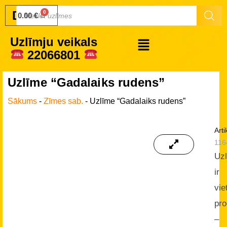
Druku.lv
0.00
€
Uzlīmju veikals
22066801
Uzlīme “Gadalaiks rudens”
Sākums
-
Zīmes sab.
-
Uzlīme “Gadalaiks rudens”
Arti
116
Uz
ir
vie
pro
–