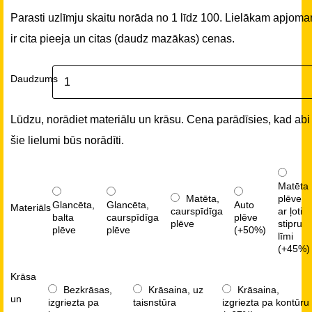
Parasti uzlīmju skaitu norāda no 1 līdz 100. Lielākam apjom
ir cita pieeja un citas (daudz mazākas) cenas.
Daudzums
Lūdzu, norādiet materiālu un krāsu. Cena parādīsies, kad abi
šie lielumi būs norādīti.
Matēta
Matēta,
plēve
Glancēta,
Glancēta,
Auto
Materiāls
caurspīdīga
ar ļoti
balta
caurspīdīga
plēve
plēve
stipru
plēve
plēve
(+50%)
līmi
(+45%)
Krāsa
Bezkrāsas,
Krāsaina, uz
Krāsaina,
un
izgriezta pa
taisnstūra
izgriezta pa kontūru