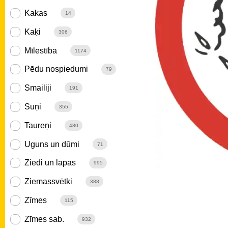
Kakas
14
Kaķi
306
Mīlestība
1174
Pēdu nospiedumi
79
Smailiji
191
Suņi
355
Taureņi
480
Uguns un dūmi
71
Ziedi un lapas
995
Ziemassvētki
388
Zīmes
115
Zīmes sab.
932