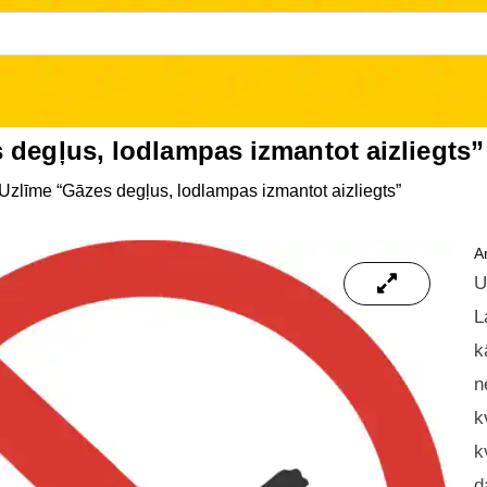
 degļus, lodlampas izmantot aizliegts”
Uzlīme “Gāzes degļus, lodlampas izmantot aizliegts”
Ar
U
L
k
n
k
k
d