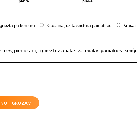
plēve
plēve
griezta pa kontūru
Krāsaina, uz taisnstūra pamatnes
Krāsain
ēlmes, piemēram, izgriezt uz apaļas vai ovālas pamatnes, koriģē
IENOT GROZAM