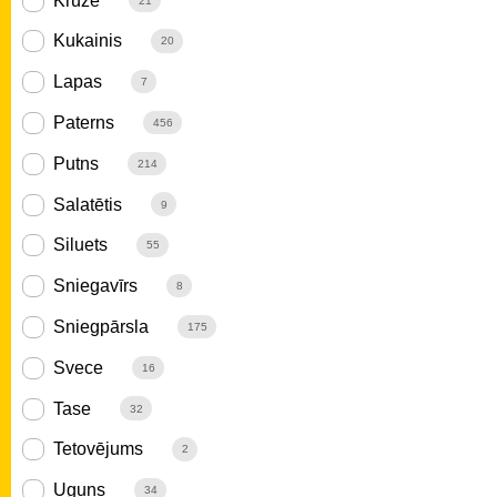
Krūze
21
Kukainis
20
Lapas
7
Paterns
456
Putns
214
Salatētis
9
Siluets
55
Sniegavīrs
8
Sniegpārsla
175
Svece
16
Tase
32
Tetovējums
2
Uguns
34