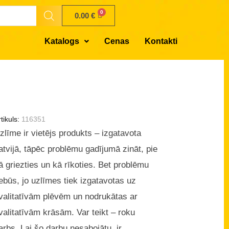
0.00
€
Katalogs
Cenas
Kontakti
tikuls:
116351
zlīme ir vietējs produkts – izgatavota
atvijā, tāpēc problēmu gadījumā zināt, pie
ā griezties un kā rīkoties. Bet problēmu
ebūs, jo uzlīmes tiek izgatavotas uz
valitatīvām plēvēm un nodrukātas ar
valitatīvām krāsām. Var teikt – roku
arbs. Lai šo darbu nesabojātu, ir