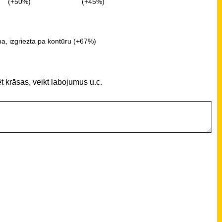
(+50%)
(+45%)
a, izgriezta pa kontūru (+67%)
t krāsas, veikt labojumus u.c.