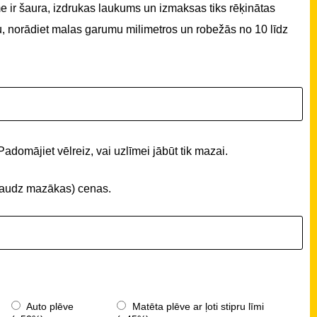
 ir šaura, izdrukas laukums un izmaksas tiks rēķinātas
u, norādiet malas garumu milimetros un robežās no 10 līdz
Padomājiet vēlreiz, vai uzlīmei jābūt tik mazai.
 (daudz mazākas) cenas.
Auto plēve
Matēta plēve ar ļoti stipru līmi