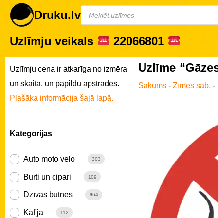
Druku.lv
Uzlīmju veikals
22066801
Uzlīme “Gāzes
Uzlīmju cena ir atkarīga no izmēra
un skaita, un papildu apstrādes.
Sākums
-
Zīmes sab.
-
Plašāka informācija šajā lapā.
Kategorijas
Auto moto velo
303
Burti un cipari
109
Dzīvas būtnes
964
Kafija
112