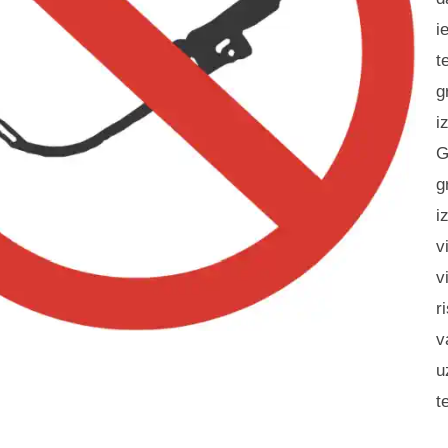
i
t
g
i
G
g
i
v
v
r
v
u
t