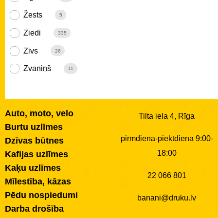
Žests
5
Ziedi
335
Zivs
26
Zvaniņš
11
Auto, moto, velo
Tilta iela 4, Rīga
Burtu uzlīmes
pirmdiena-piektdiena 9:00-
Dzīvas būtnes
18:00
Kafijas uzlīmes
Kaķu uzlīmes
22 066 801
Mīlestība, kāzas
Pēdu nospiedumi
banani@druku.lv
Darba drošība