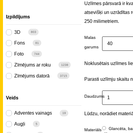
Uzlīmes pārsvarā ir kv
atsevišķi un uzrādītas
Izpildījums
250 milimetriem.
3D
803
Malas
Fons
81
garums
Foto
744
Noklusētais uzlīmes liel
Zīmējums ar roku
1238
Zīmējums datorā
3715
Parasti uzlīmju skaitu 
Daudzums
Veids
Adventes vainags
Lūdzu, norādiet materiā
19
Augļi
5
Glancēta, ba
Materiāls