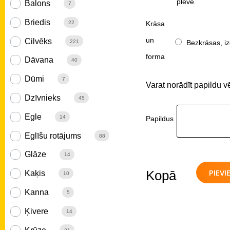
plēve
Balons
7
Briedis
Krāsa
22
un
Cilvēks
Bezkrāsas, iz
221
forma
Dāvana
40
Dūmi
7
Varat norādīt papildu v
Dzīvnieks
45
Egle
14
Papildus
Eglīšu rotājums
88
Glāze
14
PIEV
Kopā
Kaķis
10
Kanna
5
Ķivere
14