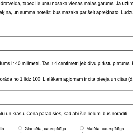
adrātveida, tāpēc lielumu nosaka vienas malas garums. Ja uzlīme
 rēķinā, un summa noteikti būs mazāka par šeit aprēķināto. Lūdz
ums ir 40 milimetri. Tas ir 4 centimetri jeb divu pirkstu platums. 
norāda no 1 līdz 100. Lielākam apjomam ir cita pieeja un citas
lu un krāsu. Cena parādīsies, kad abi šie lielumi būs norādīti.
lta
Glancēta, caurspīdīga
Matēta, caurspīdīga