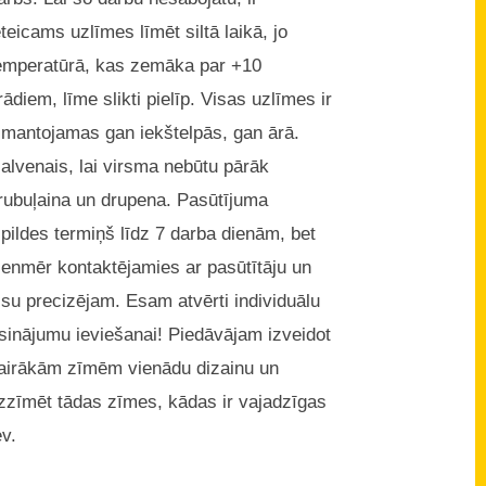
eteicams uzlīmes līmēt siltā laikā, jo
emperatūrā, kas zemāka par +10
rādiem, līme slikti pielīp. Visas uzlīmes ir
zmantojamas gan iekštelpās, gan ārā.
alvenais, lai virsma nebūtu pārāk
rubuļaina un drupena. Pasūtījuma
zpildes termiņš līdz 7 darba dienām, bet
ienmēr kontaktējamies ar pasūtītāju un
isu precizējam. Esam atvērti individuālu
isinājumu ieviešanai! Piedāvājam izveidot
airākām zīmēm vienādu dizainu un
zzīmēt tādas zīmes, kādas ir vajadzīgas
ev.