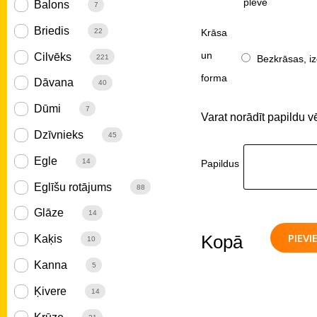
plēve
Balons
7
Briedis
Krāsa
22
un
Cilvēks
Bezkrāsas, iz
221
forma
Dāvana
40
Dūmi
7
Varat norādīt papildu v
Dzīvnieks
45
Egle
14
Papildus
Eglīšu rotājums
88
Glāze
14
PIEV
Kopā
Kaķis
10
Kanna
5
Ķivere
14