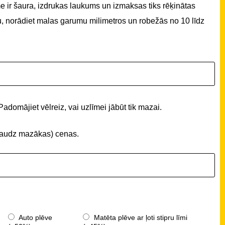
 ir šaura, izdrukas laukums un izmaksas tiks rēķinātas
u, norādiet malas garumu milimetros un robežās no 10 līdz
Padomājiet vēlreiz, vai uzlīmei jābūt tik mazai.
 (daudz mazākas) cenas.
Auto plēve
Matēta plēve ar ļoti stipru līmi