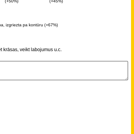
(+50%)
(+45%)
a, izgriezta pa kontūru (+67%)
t krāsas, veikt labojumus u.c.