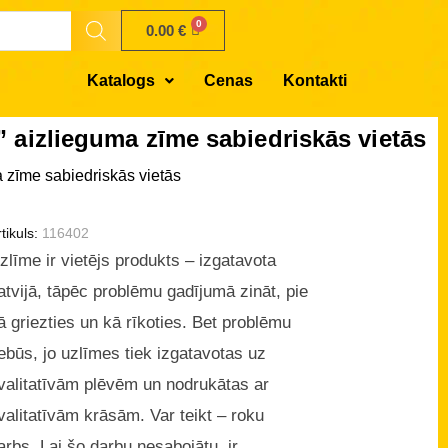
0.00
€
Katalogs
Cenas
Kontakti
i” aizlieguma zīme sabiedriskās vietās
ma zīme sabiedriskās vietās
tikuls:
116402
zlīme ir vietējs produkts – izgatavota
atvijā, tāpēc problēmu gadījumā zināt, pie
ā griezties un kā rīkoties. Bet problēmu
ebūs, jo uzlīmes tiek izgatavotas uz
valitatīvām plēvēm un nodrukātas ar
valitatīvām krāsām. Var teikt – roku
arbs. Lai šo darbu nesabojātu, ir