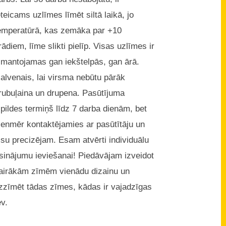
eteicams uzlīmes līmēt siltā laikā, jo
emperatūrā, kas zemāka par +10
rādiem, līme slikti pielīp. Visas uzlīmes ir
zmantojamas gan iekštelpās, gan ārā.
alvenais, lai virsma nebūtu pārāk
rubuļaina un drupena. Pasūtījuma
zpildes termiņš līdz 7 darba dienām, bet
ienmēr kontaktējamies ar pasūtītāju un
isu precizējam. Esam atvērti individuālu
isinājumu ieviešanai! Piedāvājam izveidot
airākām zīmēm vienādu dizainu un
zzīmēt tādas zīmes, kādas ir vajadzīgas
ev.