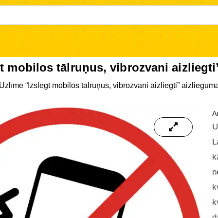
t mobilos tālruņus, vibrozvani aizliegt
Uzlīme “Izslēgt mobilos tālruņus, vibrozvani aizliegti” aizliegu
Ar
U
L
k
n
k
k
d