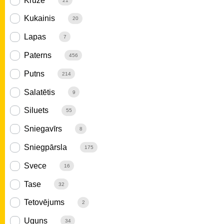
Krūze
21
Kukainis
20
Lapas
7
Paterns
456
Putns
214
Salatētis
9
Siluets
55
Sniegavīrs
8
Sniegpārsla
175
Svece
16
Tase
32
Tetovējums
2
Uguns
34