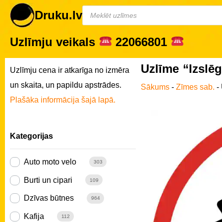
Druku.lv
Uzlīmju veikals
22066801
Uzlīme “Izslēg
Uzlīmju cena ir atkarīga no izmēra
un skaita, un papildu apstrādes.
Sākums
-
Zīmes sab.
-
Plašāka informācija šajā lapā.
Kategorijas
Auto moto velo
303
Burti un cipari
109
Dzīvas būtnes
964
Kafija
112