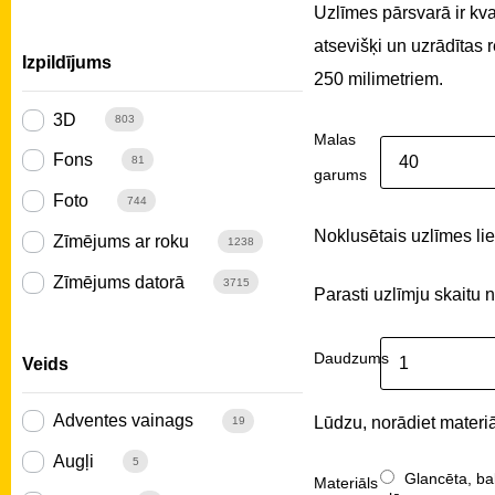
Uzlīmes pārsvarā ir kv
atsevišķi un uzrādītas
Izpildījums
250 milimetriem.
3D
803
Malas
Fons
81
garums
Foto
744
Noklusētais uzlīmes liel
Zīmējums ar roku
1238
Zīmējums datorā
3715
Parasti uzlīmju skaitu 
Daudzums
Veids
Adventes vainags
Lūdzu, norādiet materiā
19
Augļi
5
Glancēta, ba
Materiāls