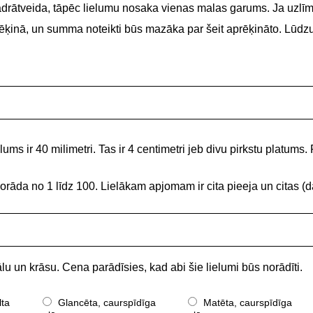
adrātveida, tāpēc lielumu nosaka vienas malas garums. Ja uzlīme
 rēķinā, un summa noteikti būs mazāka par šeit aprēķināto. Lūdz
ums ir 40 milimetri. Tas ir 4 centimetri jeb divu pirkstu platums. 
norāda no 1 līdz 100. Lielākam apjomam ir cita pieeja un citas
lu un krāsu. Cena parādīsies, kad abi šie lielumi būs norādīti.
lta
Glancēta, caurspīdīga
Matēta, caurspīdīga