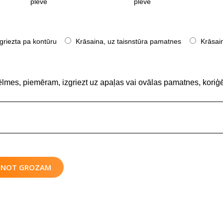
plēve
plēve
griezta pa kontūru
Krāsaina, uz taisnstūra pamatnes
Krāsain
ēlmes, piemēram, izgriezt uz apaļas vai ovālas pamatnes, koriģē
IENOT GROZAM