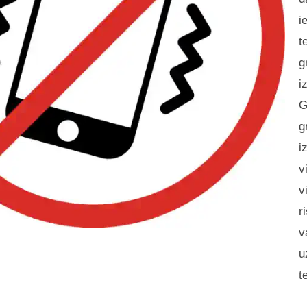
i
t
g
i
G
g
i
v
v
r
v
u
t