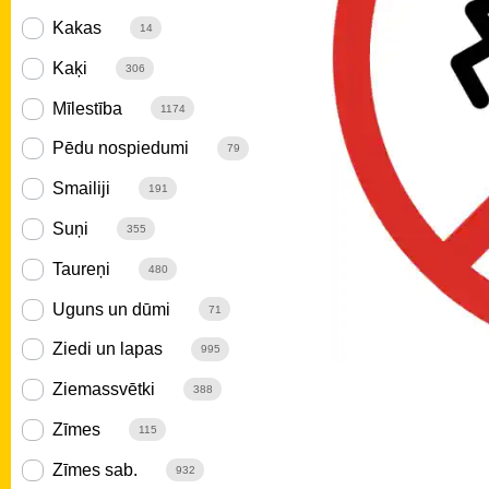
Kakas
14
Kaķi
306
Mīlestība
1174
Pēdu nospiedumi
79
Smailiji
191
Suņi
355
Taureņi
480
Uguns un dūmi
71
Ziedi un lapas
995
Ziemassvētki
388
Zīmes
115
Zīmes sab.
932