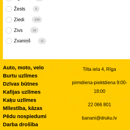
Žests
5
Ziedi
335
Zivs
26
Zvaniņš
11
Auto, moto, velo
Tilta iela 4, Rīga
Burtu uzlīmes
pirmdiena-piektdiena 9:00-
Dzīvas būtnes
18:00
Kafijas uzlīmes
Kaķu uzlīmes
22 066 801
Mīlestība, kāzas
Pēdu nospiedumi
banani@druku.lv
Darba drošība