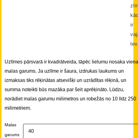
zī
kā
ir
vaj
tev
Uzlīmes pārsvarā ir kvadrātveida, tāpēc lielumu nosaka vien
malas garums. Ja uzlīme ir šaura, izdrukas laukums un
izmaksas tiks rēķinātas atsevišķi un uzrādītas rēķinā, un
summa noteikti būs mazāka par šeit aprēķināto. Lūdzu,
norādiet malas garumu milimetros un robežās no 10 līdz 250
milimetriem.
Malas
garums