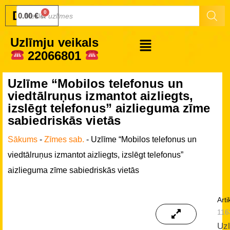
Druku.lv
0.00
€
Uzlīmju veikals
22066801
Uzlīme “Mobilos telefonus un
viedtālruņus izmantot aizliegts,
izslēgt telefonus” aizlieguma zīme
sabiedriskās vietās
Sākums
-
Zīmes sab.
-
Uzlīme “Mobilos telefonus un
viedtālruņus izmantot aizliegts, izslēgt telefonus”
aizlieguma zīme sabiedriskās vietās
Arti
116
Uz