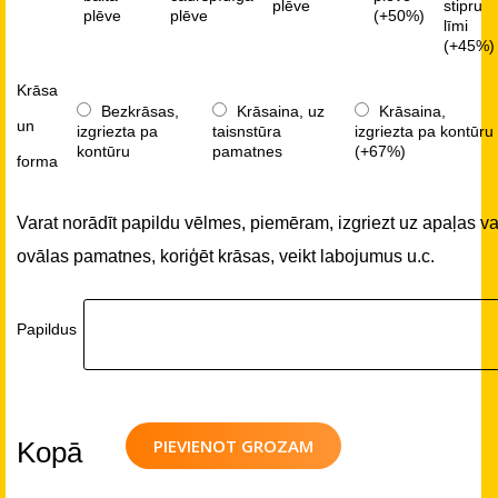
plēve
stipru
plēve
plēve
(+50%)
līmi
(+45%)
Krāsa
Bezkrāsas,
Krāsaina, uz
Krāsaina,
un
izgriezta pa
taisnstūra
izgriezta pa kontūru
kontūru
pamatnes
(+67%)
forma
Varat norādīt papildu vēlmes, piemēram, izgriezt uz apaļas va
ovālas pamatnes, koriģēt krāsas, veikt labojumus u.c.
Papildus
PIEVIENOT GROZAM
Kopā