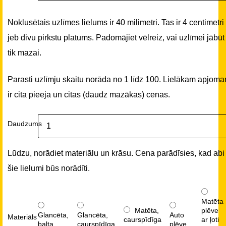
Noklusētais uzlīmes lielums ir 40 milimetri. Tas ir 4 centimetri
jeb divu pirkstu platums. Padomājiet vēlreiz, vai uzlīmei jābūt
tik mazai.
Parasti uzlīmju skaitu norāda no 1 līdz 100. Lielākam apjom
ir cita pieeja un citas (daudz mazākas) cenas.
Daudzums
Lūdzu, norādiet materiālu un krāsu. Cena parādīsies, kad abi
šie lielumi būs norādīti.
Matēta
Matēta,
plēve
Glancēta,
Glancēta,
Auto
Materiāls
caurspīdīga
ar ļoti
balta
caurspīdīga
plēve