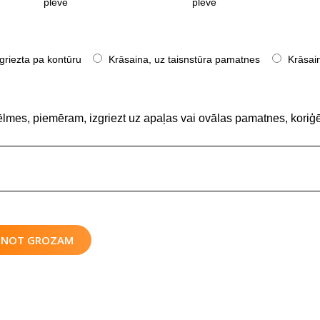
plēve
plēve
griezta pa kontūru
Krāsaina, uz taisnstūra pamatnes
Krāsain
ēlmes, piemēram, izgriezt uz apaļas vai ovālas pamatnes, koriģē
IENOT GROZAM