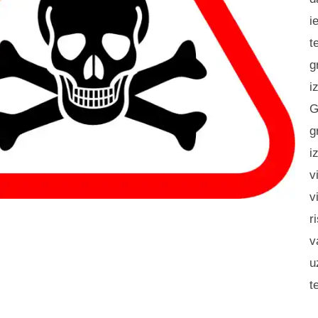
i
t
g
i
G
g
i
v
v
r
v
u
t