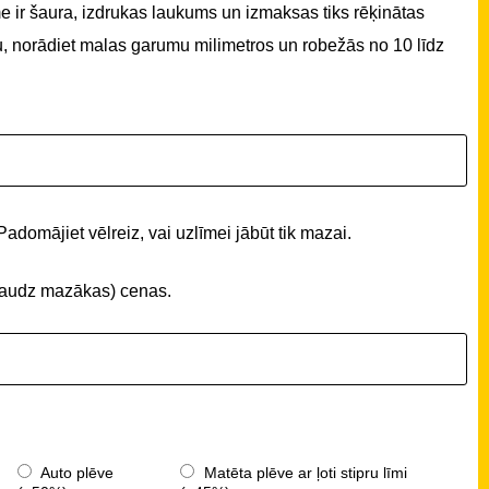
 ir šaura, izdrukas laukums un izmaksas tiks rēķinātas
u, norādiet malas garumu milimetros un robežās no 10 līdz
Padomājiet vēlreiz, vai uzlīmei jābūt tik mazai.
 (daudz mazākas) cenas.
Auto plēve
Matēta plēve ar ļoti stipru līmi