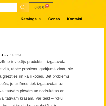
0.00
€
Katalogs
Cenas
Kontakti
tikuls:
116324
zlīme ir vietējs produkts – izgatavota
atvijā, tāpēc problēmu gadījumā zināt, pie
ā griezties un kā rīkoties. Bet problēmu
ebūs, jo uzlīmes tiek izgatavotas uz
valitatīvām plēvēm un nodrukātas ar
valitatīvām krāsām. Var teikt – roku
arbs. Lai šo darbu nesabojātu, ir