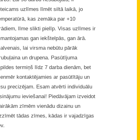
eteicams uzlīmes līmēt siltā laikā, jo
emperatūrā, kas zemāka par +10
rādiem, līme slikti pielīp. Visas uzlīmes ir
zmantojamas gan iekštelpās, gan ārā.
alvenais, lai virsma nebūtu pārāk
rubuļaina un drupena. Pasūtījuma
zpildes termiņš līdz 7 darba dienām, bet
ienmēr kontaktējamies ar pasūtītāju un
isu precizējam. Esam atvērti individuālu
isinājumu ieviešanai! Piedāvājam izveidot
airākām zīmēm vienādu dizainu un
zzīmēt tādas zīmes, kādas ir vajadzīgas
ev.