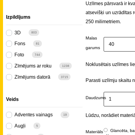
Uzlīmes pārsvarā ir kv
atsevišķi un uzrādītas
Izpildījums
250 milimetriem.
3D
803
Malas
Fons
81
garums
Foto
744
Noklusētais uzlīmes liel
Zīmējums ar roku
1238
Zīmējums datorā
3715
Parasti uzlīmju skaitu 
Daudzums
Veids
Adventes vainags
Lūdzu, norādiet materiā
19
Augļi
5
Glancēta, ba
Materiāls