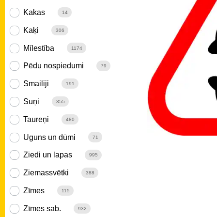
Kakas
14
Kaķi
306
Mīlestība
1174
Pēdu nospiedumi
79
Smailiji
191
Suņi
355
Taureņi
480
Uguns un dūmi
71
Ziedi un lapas
995
Ziemassvētki
388
Zīmes
115
Zīmes sab.
932