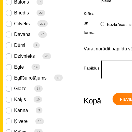
plēve
Balons
7
Briedis
Krāsa
22
un
Cilvēks
Bezkrāsas, iz
221
forma
Dāvana
40
Dūmi
7
Varat norādīt papildu v
Dzīvnieks
45
Egle
14
Papildus
Eglīšu rotājums
88
Glāze
14
PIEV
Kopā
Kaķis
10
Kanna
5
Ķivere
14