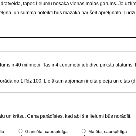
adrātveida, tāpēc lielumu nosaka vienas malas garums. Ja uzlīme
 rēķinā, un summa noteikti būs mazāka par šeit aprēķināto. Lūdz
ums ir 40 milimetri. Tas ir 4 centimetri jeb divu pirkstu platums. 
norāda no 1 līdz 100. Lielākam apjomam ir cita pieeja un citas
lu un krāsu. Cena parādīsies, kad abi šie lielumi būs norādīti.
lta
Glancēta, caurspīdīga
Matēta, caurspīdīga