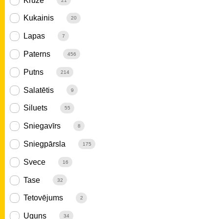
Krūze
21
Kukainis
20
Lapas
7
Paterns
456
Putns
214
Salatētis
9
Siluets
55
Sniegavīrs
8
Sniegpārsla
175
Svece
16
Tase
32
Tetovējums
2
Uguns
34