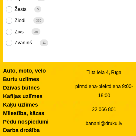
Žests
5
Ziedi
335
Zivs
26
Zvaniņš
11
Auto, moto, velo
Tilta iela 4, Rīga
Burtu uzlīmes
pirmdiena-piektdiena 9:00-
Dzīvas būtnes
18:00
Kafijas uzlīmes
Kaķu uzlīmes
22 066 801
Mīlestība, kāzas
Pēdu nospiedumi
banani@druku.lv
Darba drošība