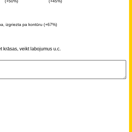
(+50%)
(+45%)
a, izgriezta pa kontūru (+67%)
t krāsas, veikt labojumus u.c.