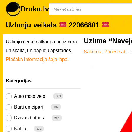
Druku.lv
Uzlīmju veikals
22066801
Uzlīme “Nāvējo
Uzlīmju cena ir atkarīga no izmēra
un skaita, un papildu apstrādes.
Sākums
-
Zīmes sab.
-
Plašāka informācija šajā lapā.
Kategorijas
Auto moto velo
303
Burti un cipari
109
Dzīvas būtnes
964
Kafija
112