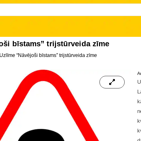
ši bīstams” trijstūrveida zīme
Uzlīme “Nāvējoši bīstams” trijstūrveida zīme
Ar
U
L
k
n
k
k
d