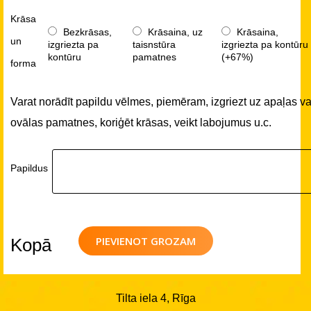
Krāsa
Bezkrāsas,
Krāsaina, uz
Krāsaina,
un
izgriezta pa
taisnstūra
izgriezta pa kontūru
kontūru
pamatnes
(+67%)
forma
Varat norādīt papildu vēlmes, piemēram, izgriezt uz apaļas va
ovālas pamatnes, koriģēt krāsas, veikt labojumus u.c.
Papildus
PIEVIENOT GROZAM
Kopā
Tilta iela 4, Rīga