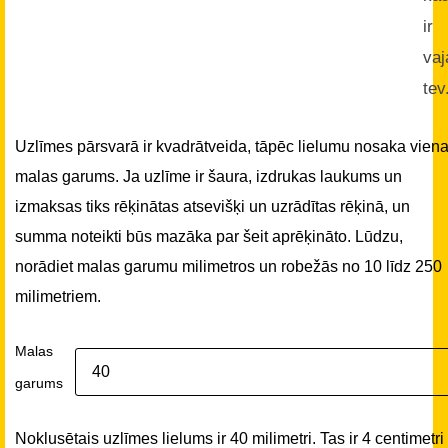
ir
vaj
tev
Uzlīmes pārsvarā ir kvadrātveida, tāpēc lielumu nosaka vien
malas garums. Ja uzlīme ir šaura, izdrukas laukums un
izmaksas tiks rēķinātas atsevišķi un uzrādītas rēķinā, un
summa noteikti būs mazāka par šeit aprēķināto. Lūdzu,
norādiet malas garumu milimetros un robežās no 10 līdz 250
milimetriem.
Malas
garums
Noklusētais uzlīmes lielums ir 40 milimetri. Tas ir 4 centimetri