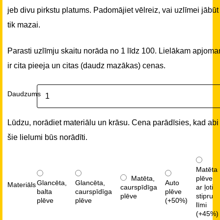
jeb divu pirkstu platums. Padomājiet vēlreiz, vai uzlīmei jābūt
tik mazai.
Parasti uzlīmju skaitu norāda no 1 līdz 100. Lielākam apjom
ir cita pieeja un citas (daudz mazākas) cenas.
Daudzums
Lūdzu, norādiet materiālu un krāsu. Cena parādīsies, kad abi
šie lielumi būs norādīti.
Matēta
Matēta,
plēve
Glancēta,
Glancēta,
Auto
Materiāls
caurspīdīga
ar ļoti
balta
caurspīdīga
plēve
plēve
stipru
plēve
plēve
(+50%)
līmi
(+45%)