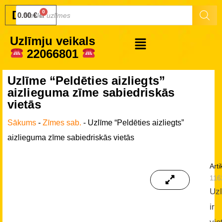
Druku.lv
0.00
€
Uzlīmju veikals
22066801
Uzlīme “Peldēties aizliegts”
aizlieguma zīme sabiedriskās
vietās
Sākums
-
Zīmes sab.
-
Uzlīme “Peldēties aizliegts”
aizlieguma zīme sabiedriskās vietās
Arti
116
Uz
ir