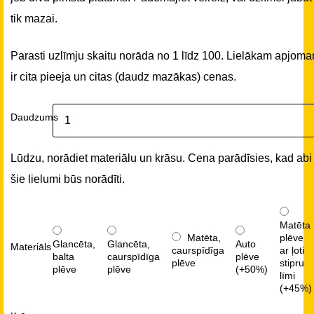
tik mazai.
Parasti uzlīmju skaitu norāda no 1 līdz 100. Lielākam apjom
ir cita pieeja un citas (daudz mazākas) cenas.
Daudzums
Lūdzu, norādiet materiālu un krāsu. Cena parādīsies, kad abi
šie lielumi būs norādīti.
Matēta
Matēta,
plēve
Glancēta,
Glancēta,
Auto
Materiāls
caurspīdīga
ar ļoti
balta
caurspīdīga
plēve
plēve
stipru
plēve
plēve
(+50%)
līmi
(+45%)