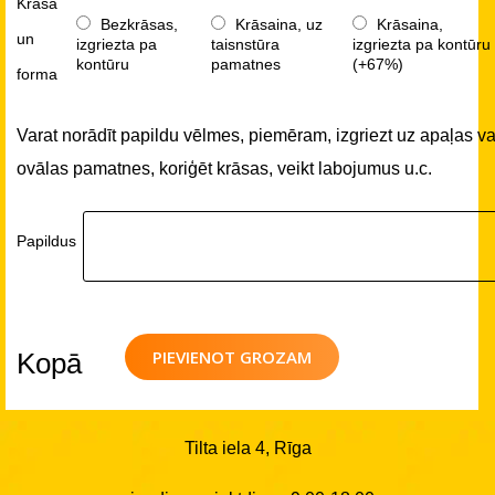
Krāsa
Bezkrāsas,
Krāsaina, uz
Krāsaina,
un
izgriezta pa
taisnstūra
izgriezta pa kontūru
kontūru
pamatnes
(+67%)
forma
Varat norādīt papildu vēlmes, piemēram, izgriezt uz apaļas va
ovālas pamatnes, koriģēt krāsas, veikt labojumus u.c.
Papildus
PIEVIENOT GROZAM
Kopā
Tilta iela 4, Rīga