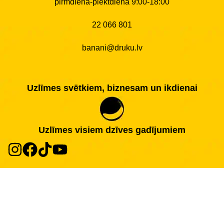
pirmdiena-piektdiena 9:00-18:00
22 066 801
banani@druku.lv
Uzlīmes svētkiem, biznesam un ikdienai
Uzlīmes visiem dzīves gadījumiem