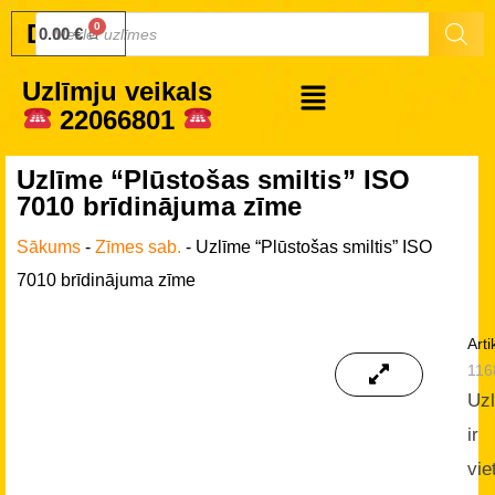
Druku.lv
0.00
€
Uzlīmju veikals
22066801
Uzlīme “Plūstošas smiltis” ISO
7010 brīdinājuma zīme
Sākums
-
Zīmes sab.
-
Uzlīme “Plūstošas smiltis” ISO
7010 brīdinājuma zīme
Arti
116
Uz
ir
vie