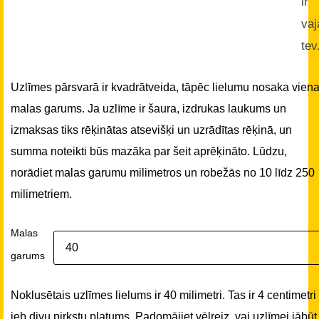
ir
vaj
tev
Uzlīmes pārsvarā ir kvadrātveida, tāpēc lielumu nosaka vien
malas garums. Ja uzlīme ir šaura, izdrukas laukums un
izmaksas tiks rēķinātas atsevišķi un uzrādītas rēķinā, un
summa noteikti būs mazāka par šeit aprēķināto. Lūdzu,
norādiet malas garumu milimetros un robežās no 10 līdz 250
milimetriem.
Malas
garums
Noklusētais uzlīmes lielums ir 40 milimetri. Tas ir 4 centimetri
jeb divu pirkstu platums. Padomājiet vēlreiz, vai uzlīmei jābūt