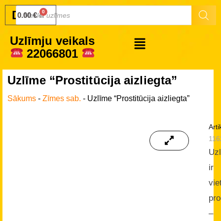
Druku.lv
0.00
€
Uzlīmju veikals
22066801
Uzlīme “Prostitūcija aizliegta”
Sākums
-
Zīmes sab.
-
Uzlīme “Prostitūcija aizliegta”
Arti
116
Uz
ir
vie
pro
–