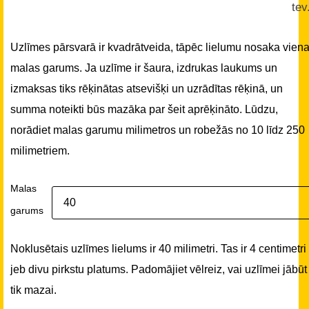
tev
Uzlīmes pārsvarā ir kvadrātveida, tāpēc lielumu nosaka vien
malas garums. Ja uzlīme ir šaura, izdrukas laukums un
izmaksas tiks rēķinātas atsevišķi un uzrādītas rēķinā, un
summa noteikti būs mazāka par šeit aprēķināto. Lūdzu,
norādiet malas garumu milimetros un robežās no 10 līdz 250
milimetriem.
Malas
garums
Noklusētais uzlīmes lielums ir 40 milimetri. Tas ir 4 centimetri
jeb divu pirkstu platums. Padomājiet vēlreiz, vai uzlīmei jābūt
tik mazai.