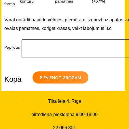
kontūru
pamatnes
(+67%)
forma
Varat norādīt papildu vēlmes, piemēram, izgriezt uz apaļas va
ovālas pamatnes, koriģēt krāsas, veikt labojumus u.c.
Papildus
PIEVIENOT GROZAM
Kopā
Tilta iela 4, Rīga
pirmdiena-piektdiena 9:00-18:00
22 066 801