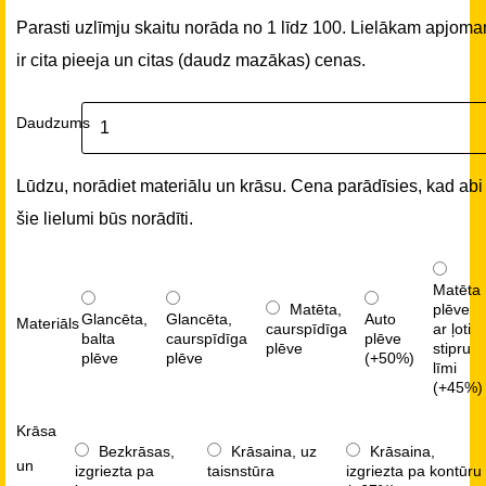
Parasti uzlīmju skaitu norāda no 1 līdz 100. Lielākam apjom
ir cita pieeja un citas (daudz mazākas) cenas.
Daudzums
Lūdzu, norādiet materiālu un krāsu. Cena parādīsies, kad abi
šie lielumi būs norādīti.
Matēta
Matēta,
plēve
Glancēta,
Glancēta,
Auto
Materiāls
caurspīdīga
ar ļoti
balta
caurspīdīga
plēve
plēve
stipru
plēve
plēve
(+50%)
līmi
(+45%)
Krāsa
Bezkrāsas,
Krāsaina, uz
Krāsaina,
un
izgriezta pa
taisnstūra
izgriezta pa kontūru