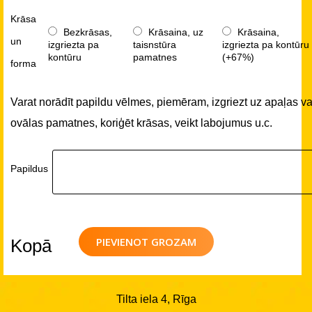
Krāsa
Bezkrāsas,
Krāsaina, uz
Krāsaina,
un
izgriezta pa
taisnstūra
izgriezta pa kontūru
kontūru
pamatnes
(+67%)
forma
Varat norādīt papildu vēlmes, piemēram, izgriezt uz apaļas va
ovālas pamatnes, koriģēt krāsas, veikt labojumus u.c.
Papildus
PIEVIENOT GROZAM
Kopā
Tilta iela 4, Rīga