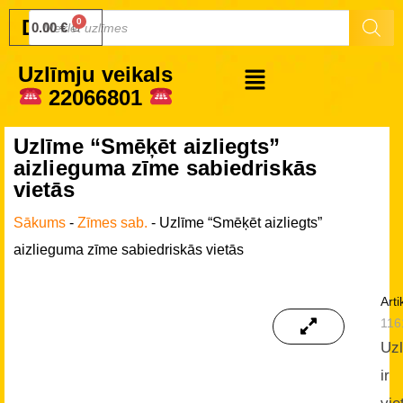
Druku.lv
0.00
€
Uzlīmju veikals
22066801
Uzlīme “Smēķēt aizliegts”
aizlieguma zīme sabiedriskās
vietās
Sākums
-
Zīmes sab.
-
Uzlīme “Smēķēt aizliegts”
aizlieguma zīme sabiedriskās vietās
Arti
116
Uz
ir