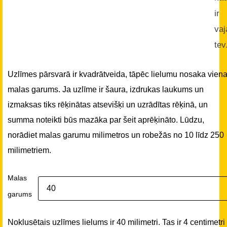
ir
vaj
tev
Uzlīmes pārsvarā ir kvadrātveida, tāpēc lielumu nosaka vien
malas garums. Ja uzlīme ir šaura, izdrukas laukums un
izmaksas tiks rēķinātas atsevišķi un uzrādītas rēķinā, un
summa noteikti būs mazāka par šeit aprēķināto. Lūdzu,
norādiet malas garumu milimetros un robežās no 10 līdz 250
milimetriem.
Malas
garums
Noklusētais uzlīmes lielums ir 40 milimetri. Tas ir 4 centimetri