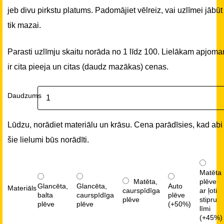
jeb divu pirkstu platums. Padomājiet vēlreiz, vai uzlīmei jābūt
tik mazai.
Parasti uzlīmju skaitu norāda no 1 līdz 100. Lielākam apjom
ir cita pieeja un citas (daudz mazākas) cenas.
Daudzums
Lūdzu, norādiet materiālu un krāsu. Cena parādīsies, kad abi
šie lielumi būs norādīti.
Matēta
Matēta,
plēve
Glancēta,
Glancēta,
Auto
Materiāls
caurspīdīga
ar ļoti
balta
caurspīdīga
plēve
plēve
stipru
plēve
plēve
(+50%)
līmi
(+45%)