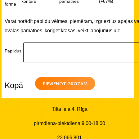
kontūru
pamatnes
(+67%)
forma
Varat norādīt papildu vēlmes, piemēram, izgriezt uz apaļas va
ovālas pamatnes, koriģēt krāsas, veikt labojumus u.c.
Papildus
PIEVIENOT GROZAM
Kopā
Tilta iela 4, Rīga
pirmdiena-piektdiena 9:00-18:00
22 066 801