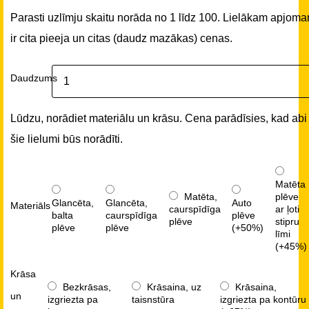
Parasti uzlīmju skaitu norāda no 1 līdz 100. Lielākam apjom
ir cita pieeja un citas (daudz mazākas) cenas.
Daudzums
Lūdzu, norādiet materiālu un krāsu. Cena parādīsies, kad abi
šie lielumi būs norādīti.
Matēta
Matēta,
plēve
Glancēta,
Glancēta,
Auto
Materiāls
caurspīdīga
ar ļoti
balta
caurspīdīga
plēve
plēve
stipru
plēve
plēve
(+50%)
līmi
(+45%)
Krāsa
Bezkrāsas,
Krāsaina, uz
Krāsaina,
un
izgriezta pa
taisnstūra
izgriezta pa kontūru