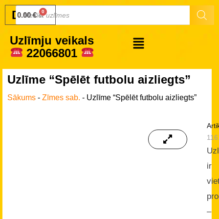
Druku.lv
0.00
€
Uzlīmju veikals
22066801
Uzlīme “Spēlēt futbolu aizliegts”
Sākums
-
Zīmes sab.
-
Uzlīme “Spēlēt futbolu aizliegts”
Arti
116
Uz
ir
vie
pro
–