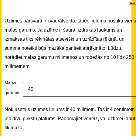
tev
Uzlīmes pārsvarā ir kvadrātveida, tāpēc lielumu nosaka vien
malas garums. Ja uzlīme ir šaura, izdrukas laukums un
izmaksas tiks rēķinātas atsevišķi un uzrādītas rēķinā, un
summa noteikti būs mazāka par šeit aprēķināto. Lūdzu,
norādiet malas garumu milimetros un robežās no 10 līdz 250
milimetriem.
Malas
garums
Noklusētais uzlīmes lielums ir 40 milimetri. Tas ir 4 centimetri
jeb divu pirkstu platums. Padomājiet vēlreiz, vai uzlīmei jābūt
tik mazai.