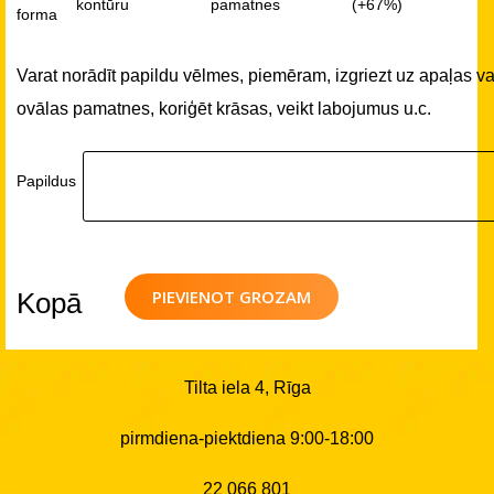
kontūru
pamatnes
(+67%)
forma
Varat norādīt papildu vēlmes, piemēram, izgriezt uz apaļas va
ovālas pamatnes, koriģēt krāsas, veikt labojumus u.c.
Papildus
PIEVIENOT GROZAM
Kopā
Tilta iela 4, Rīga
pirmdiena-piektdiena 9:00-18:00
22 066 801