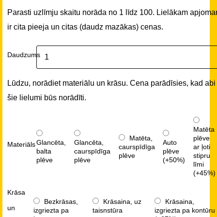
Parasti uzlīmju skaitu norāda no 1 līdz 100. Lielākam apjom
ir cita pieeja un citas (daudz mazākas) cenas.
Daudzums
Lūdzu, norādiet materiālu un krāsu. Cena parādīsies, kad abi
šie lielumi būs norādīti.
Matēta
Matēta,
plēve
Glancēta,
Glancēta,
Auto
Materiāls
caurspīdīga
ar ļoti
balta
caurspīdīga
plēve
plēve
stipru
plēve
plēve
(+50%)
līmi
(+45%)
Krāsa
Bezkrāsas,
Krāsaina, uz
Krāsaina,
un
izgriezta pa
taisnstūra
izgriezta pa kontūru