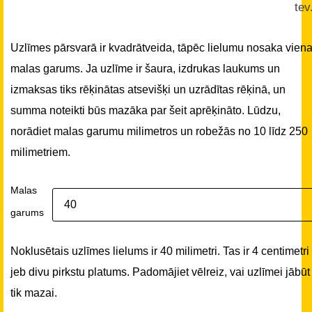
tev
Uzlīmes pārsvarā ir kvadrātveida, tāpēc lielumu nosaka vien
malas garums. Ja uzlīme ir šaura, izdrukas laukums un
izmaksas tiks rēķinātas atsevišķi un uzrādītas rēķinā, un
summa noteikti būs mazāka par šeit aprēķināto. Lūdzu,
norādiet malas garumu milimetros un robežās no 10 līdz 250
milimetriem.
Malas
garums
Noklusētais uzlīmes lielums ir 40 milimetri. Tas ir 4 centimetri
jeb divu pirkstu platums. Padomājiet vēlreiz, vai uzlīmei jābūt
tik mazai.