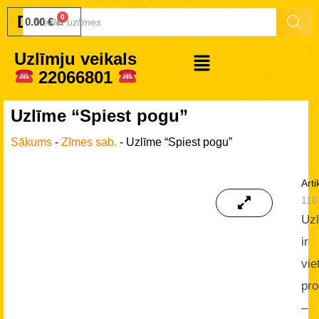
Druku.lv
0.00
€
Uzlīmju veikals
22066801
Uzlīme “Spiest pogu”
Sākums
-
Zīmes sab.
-
Uzlīme “Spiest pogu”
Arti
116
Uz
ir
vie
pro
–