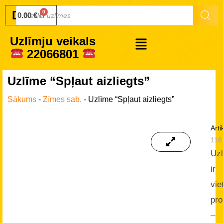
Druku.lv
0.00
€
Uzlīmju veikals
22066801
Uzlīme “Spļaut aizliegts”
Sākums
-
Zīmes sab.
-
Uzlīme “Spļaut aizliegts”
Arti
116
Uz
ir
vie
pro
–