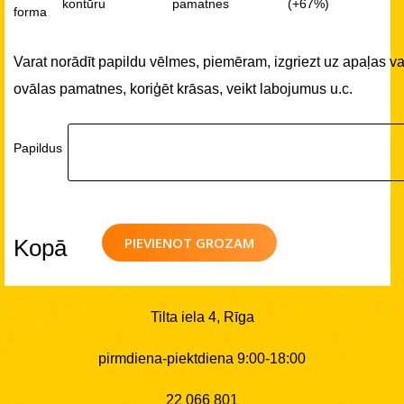
kontūru
pamatnes
(+67%)
forma
Varat norādīt papildu vēlmes, piemēram, izgriezt uz apaļas va
ovālas pamatnes, koriģēt krāsas, veikt labojumus u.c.
Papildus
PIEVIENOT GROZAM
Kopā
Tilta iela 4, Rīga
pirmdiena-piektdiena 9:00-18:00
22 066 801