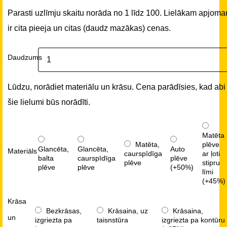
Parasti uzlīmju skaitu norāda no 1 līdz 100. Lielākam apjom
ir cita pieeja un citas (daudz mazākas) cenas.
Daudzums
Lūdzu, norādiet materiālu un krāsu. Cena parādīsies, kad abi
šie lielumi būs norādīti.
Matēta
Matēta,
plēve
Glancēta,
Glancēta,
Auto
Materiāls
caurspīdīga
ar ļoti
balta
caurspīdīga
plēve
plēve
stipru
plēve
plēve
(+50%)
līmi
(+45%)
Krāsa
Bezkrāsas,
Krāsaina, uz
Krāsaina,
un
izgriezta pa
taisnstūra
izgriezta pa kontūru