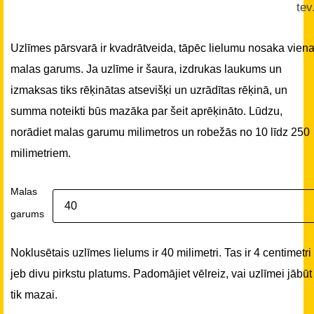
tev
Uzlīmes pārsvarā ir kvadrātveida, tāpēc lielumu nosaka vien
malas garums. Ja uzlīme ir šaura, izdrukas laukums un
izmaksas tiks rēķinātas atsevišķi un uzrādītas rēķinā, un
summa noteikti būs mazāka par šeit aprēķināto. Lūdzu,
norādiet malas garumu milimetros un robežās no 10 līdz 250
milimetriem.
Malas
garums
Noklusētais uzlīmes lielums ir 40 milimetri. Tas ir 4 centimetri
jeb divu pirkstu platums. Padomājiet vēlreiz, vai uzlīmei jābūt
tik mazai.