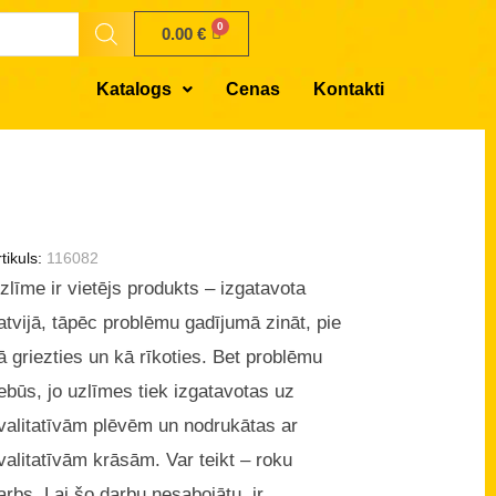
0.00
€
Katalogs
Cenas
Kontakti
tikuls:
116082
zlīme ir vietējs produkts – izgatavota
atvijā, tāpēc problēmu gadījumā zināt, pie
ā griezties un kā rīkoties. Bet problēmu
ebūs, jo uzlīmes tiek izgatavotas uz
valitatīvām plēvēm un nodrukātas ar
valitatīvām krāsām. Var teikt – roku
arbs. Lai šo darbu nesabojātu, ir