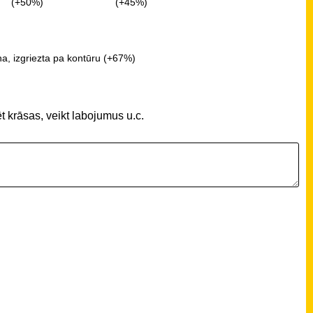
(+50%)
(+45%)
a, izgriezta pa kontūru (+67%)
t krāsas, veikt labojumus u.c.