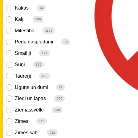
Kakas
14
Kaķi
306
Mīlestība
1174
Pēdu nospiedumi
79
Smailiji
191
Suņi
355
Taureņi
480
Uguns un dūmi
71
Ziedi un lapas
995
Ziemassvētki
388
Zīmes
115
Zīmes sab.
932