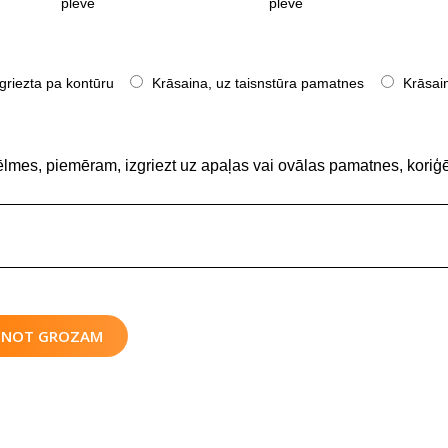
plēve
plēve
griezta pa kontūru
Krāsaina, uz taisnstūra pamatnes
Krāsain
ēlmes, piemēram, izgriezt uz apaļas vai ovālas pamatnes, koriģē
IENOT GROZAM