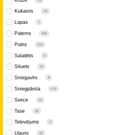
Krūze
21
Kukainis
20
Lapas
7
Paterns
456
Putns
214
Salatētis
9
Siluets
55
Sniegavīrs
8
Sniegpārsla
175
Svece
16
Tase
32
Tetovējums
2
Uguns
34