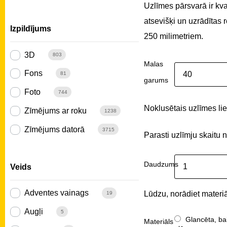
Uzlīmes pārsvarā ir kv
atsevišķi un uzrādītas
Izpildījums
250 milimetriem.
3D
803
Malas
Fons
81
garums
Foto
744
Noklusētais uzlīmes liel
Zīmējums ar roku
1238
Zīmējums datorā
3715
Parasti uzlīmju skaitu 
Daudzums
Veids
Adventes vainags
Lūdzu, norādiet materiā
19
Augļi
5
Glancēta, ba
Materiāls