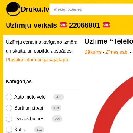
Druku.lv
Uzlīmju veikals
22066801
Uzlīme “Telefo
Uzlīmju cena ir atkarīga no izmēra
un skaita, un papildu apstrādes.
Sākums
-
Zīmes sab.
-
Plašāka informācija šajā lapā.
Kategorijas
Auto moto velo
303
Burti un cipari
109
Dzīvas būtnes
964
Kafija
112