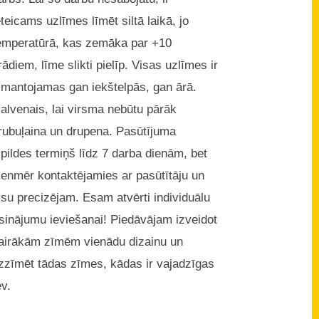
eteicams uzlīmes līmēt siltā laikā, jo
emperatūrā, kas zemāka par +10
rādiem, līme slikti pielīp. Visas uzlīmes ir
zmantojamas gan iekštelpās, gan ārā.
alvenais, lai virsma nebūtu pārāk
rubuļaina un drupena. Pasūtījuma
zpildes termiņš līdz 7 darba dienām, bet
ienmēr kontaktējamies ar pasūtītāju un
isu precizējam. Esam atvērti individuālu
isinājumu ieviešanai! Piedāvājam izveidot
airākām zīmēm vienādu dizainu un
zzīmēt tādas zīmes, kādas ir vajadzīgas
ev.