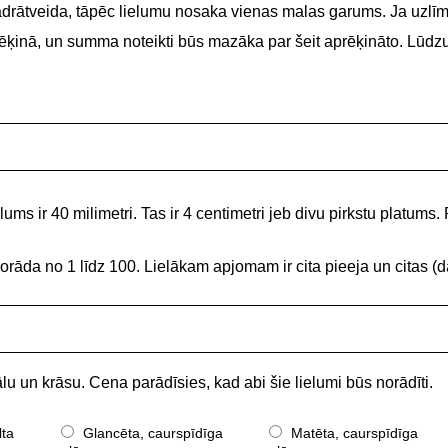
adrātveida, tāpēc lielumu nosaka vienas malas garums. Ja uzlīme
 rēķinā, un summa noteikti būs mazāka par šeit aprēķināto. Lūdz
ums ir 40 milimetri. Tas ir 4 centimetri jeb divu pirkstu platums. 
norāda no 1 līdz 100. Lielākam apjomam ir cita pieeja un citas
lu un krāsu. Cena parādīsies, kad abi šie lielumi būs norādīti.
lta
Glancēta, caurspīdīga
Matēta, caurspīdīga