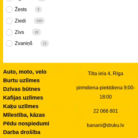
Žests
5
Ziedi
335
Zivs
26
Zvaniņš
11
Auto, moto, velo
Tilta iela 4, Rīga
Burtu uzlīmes
pirmdiena-piektdiena 9:00-
Dzīvas būtnes
18:00
Kafijas uzlīmes
Kaķu uzlīmes
22 066 801
Mīlestība, kāzas
Pēdu nospiedumi
banani@druku.lv
Darba drošība