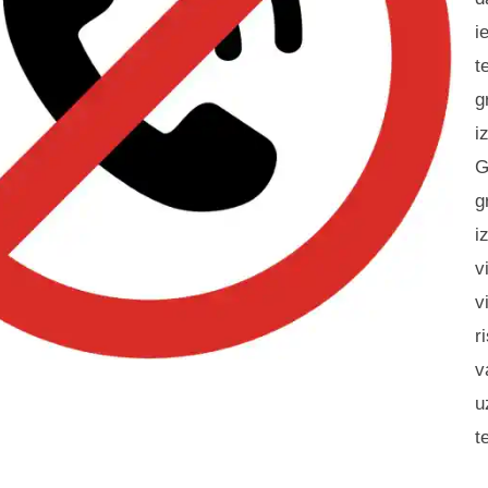
i
t
g
i
G
g
i
v
v
r
v
u
t