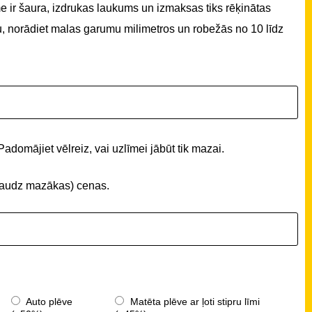
 ir šaura, izdrukas laukums un izmaksas tiks rēķinātas
u, norādiet malas garumu milimetros un robežās no 10 līdz
Padomājiet vēlreiz, vai uzlīmei jābūt tik mazai.
 (daudz mazākas) cenas.
Auto plēve
Matēta plēve ar ļoti stipru līmi