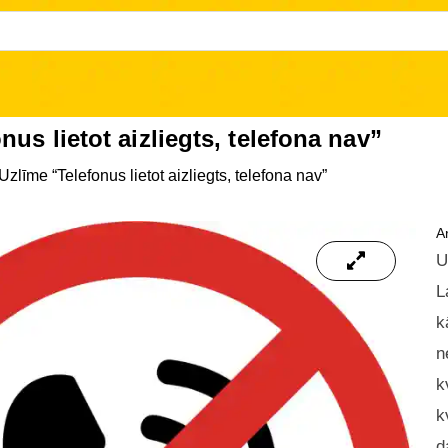
nus lietot aizliegts, telefona nav”
Uzlīme “Telefonus lietot aizliegts, telefona nav”
Ar
U
L
k
n
k
k
d