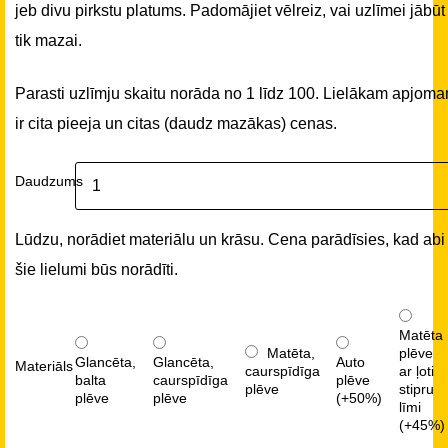
jeb divu pirkstu platums. Padomājiet vēlreiz, vai uzlīmei jābūt
tik mazai.
Parasti uzlīmju skaitu norāda no 1 līdz 100. Lielākam apjom
ir cita pieeja un citas (daudz mazākas) cenas.
Daudzums
Lūdzu, norādiet materiālu un krāsu. Cena parādīsies, kad abi
šie lielumi būs norādīti.
Matēta
Matēta,
plēve
Glancēta,
Glancēta,
Auto
Materiāls
caurspīdīga
ar ļoti
balta
caurspīdīga
plēve
plēve
stipru
plēve
plēve
(+50%)
līmi
(+45%)