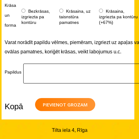
Krāsa
Bezkrāsas,
Krāsaina, uz
Krāsaina,
un
izgriezta pa
taisnstūra
izgriezta pa kontūru
kontūru
pamatnes
(+67%)
forma
Varat norādīt papildu vēlmes, piemēram, izgriezt uz apaļas va
ovālas pamatnes, koriģēt krāsas, veikt labojumus u.c.
Papildus
PIEVIENOT GROZAM
Kopā
Tilta iela 4, Rīga