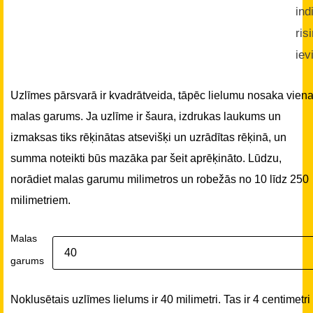
ind
ris
iev
Uzlīmes pārsvarā ir kvadrātveida, tāpēc lielumu nosaka vien
malas garums. Ja uzlīme ir šaura, izdrukas laukums un
izmaksas tiks rēķinātas atsevišķi un uzrādītas rēķinā, un
summa noteikti būs mazāka par šeit aprēķināto. Lūdzu,
norādiet malas garumu milimetros un robežās no 10 līdz 250
milimetriem.
Malas
garums
Noklusētais uzlīmes lielums ir 40 milimetri. Tas ir 4 centimetri