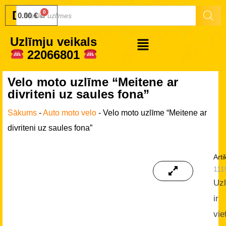
Druku.lv
0.00
€
Uzlīmju veikals
22066801
Velo moto uzlīme “Meitene ar
divriteni uz saules fona”
Sākums
-
Auto moto velo
-
Velo moto uzlīme “Meitene ar
divriteni uz saules fona”
Arti
111
Uz
ir
vie