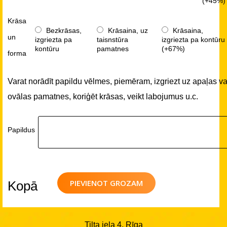
(+45%)
Krāsa
Bezkrāsas,
Krāsaina, uz
Krāsaina,
un
izgriezta pa
taisnstūra
izgriezta pa kontūru
kontūru
pamatnes
(+67%)
forma
Varat norādīt papildu vēlmes, piemēram, izgriezt uz apaļas va
ovālas pamatnes, koriģēt krāsas, veikt labojumus u.c.
Papildus
PIEVIENOT GROZAM
Kopā
Tilta iela 4, Rīga