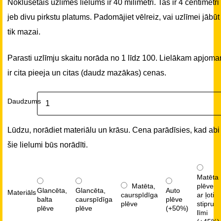
Noklusētais uzlīmes lielums ir 40 milimetri. Tas ir 4 centimetri
jeb divu pirkstu platums. Padomājiet vēlreiz, vai uzlīmei jābūt
tik mazai.
Parasti uzlīmju skaitu norāda no 1 līdz 100. Lielākam apjom
ir cita pieeja un citas (daudz mazākas) cenas.
Daudzums
Lūdzu, norādiet materiālu un krāsu. Cena parādīsies, kad abi
šie lielumi būs norādīti.
Matēta
Matēta,
plēve
Glancēta,
Glancēta,
Auto
Materiāls
caurspīdīga
ar ļoti
balta
caurspīdīga
plēve
plēve
stipru
plēve
plēve
(+50%)
līmi