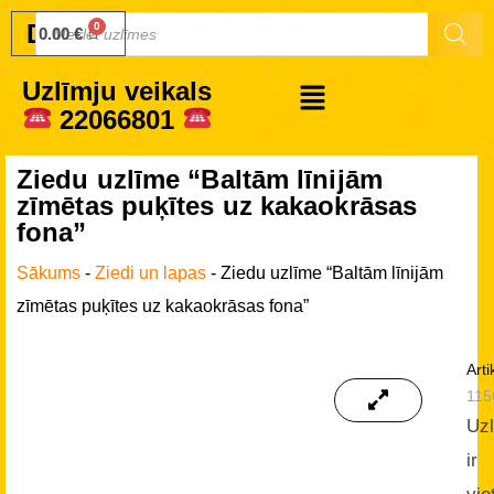
Druku.lv
0.00
€
Uzlīmju veikals
22066801
Ziedu uzlīme “Baltām līnijām
zīmētas puķītes uz kakaokrāsas
fona”
Sākums
-
Ziedi un lapas
-
Ziedu uzlīme “Baltām līnijām
zīmētas puķītes uz kakaokrāsas fona”
Arti
115
Uz
ir