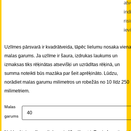
atv
ind
ris
iev
Uzlīmes pārsvarā ir kvadrātveida, tāpēc lielumu nosaka vien
malas garums. Ja uzlīme ir šaura, izdrukas laukums un
izmaksas tiks rēķinātas atsevišķi un uzrādītas rēķinā, un
summa noteikti būs mazāka par šeit aprēķināto. Lūdzu,
norādiet malas garumu milimetros un robežās no 10 līdz 250
milimetriem.
Malas
garums