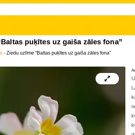
Baltas puķītes uz gaiša zāles fona”
as
-
Ziedu uzlīme “Baltas puķītes uz gaiša zāles fona”
Ar
U
L
k
n
k
k
d