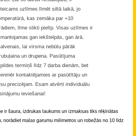
eteicams uzlīmes līmēt siltā laikā, jo
emperatūrā, kas zemāka par +10
rādiem, līme slikti pielīp. Visas uzlīmes ir
zmantojamas gan iekštelpās, gan ārā.
alvenais, lai virsma nebūtu pārāk
rubuļaina un drupena. Pasūtījuma
zpildes termiņš līdz 7 darba dienām, bet
ienmēr kontaktējamies ar pasūtītāju un
isu precizējam. Esam atvērti individuālu
isinājumu ieviešanai!
 ir šaura, izdrukas laukums un izmaksas tiks rēķinātas
u, norādiet malas garumu milimetros un robežās no 10 līdz