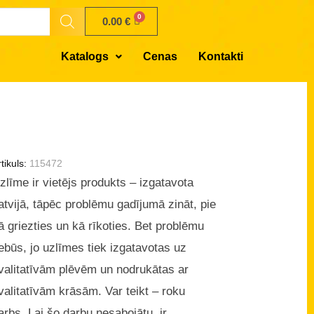
0.00
€
Katalogs
Cenas
Kontakti
tikuls:
115472
zlīme ir vietējs produkts – izgatavota
atvijā, tāpēc problēmu gadījumā zināt, pie
ā griezties un kā rīkoties. Bet problēmu
ebūs, jo uzlīmes tiek izgatavotas uz
valitatīvām plēvēm un nodrukātas ar
valitatīvām krāsām. Var teikt – roku
arbs. Lai šo darbu nesabojātu, ir