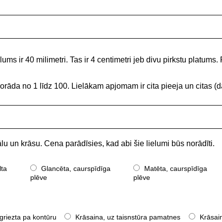
ums ir 40 milimetri. Tas ir 4 centimetri jeb divu pirkstu platums. 
norāda no 1 līdz 100. Lielākam apjomam ir cita pieeja un citas
lu un krāsu. Cena parādīsies, kad abi šie lielumi būs norādīti.
lta
Glancēta, caurspīdīga
Matēta, caurspīdīga
plēve
plēve
griezta pa kontūru
Krāsaina, uz taisnstūra pamatnes
Krāsain