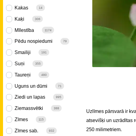
Kakas
14
Kaķi
306
Mīlestība
1174
Pēdu nospiedumi
79
Smailiji
191
Suņi
355
Taureņi
480
Uguns un dūmi
71
Ziedi un lapas
995
Ziemassvētki
388
Uzlīmes pārsvarā ir kv
Zīmes
atsevišķi un uzrādītas
115
250 milimetriem.
Zīmes sab.
932