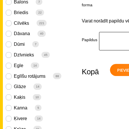
Balons
7
forma
Briedis
22
Varat norādīt papildu v
Cilvēks
221
Dāvana
40
Papildus
Dūmi
7
Dzīvnieks
45
Egle
14
PIEV
Kopā
Eglīšu rotājums
88
Glāze
14
Kaķis
10
Kanna
5
Ķivere
14