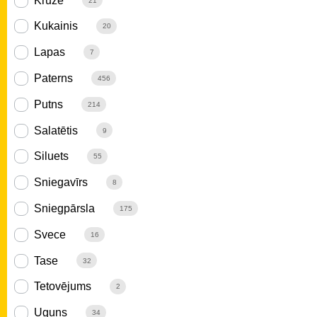
Krūze
21
Kukainis
20
Lapas
7
Paterns
456
Putns
214
Salatētis
9
Siluets
55
Sniegavīrs
8
Sniegpārsla
175
Svece
16
Tase
32
Tetovējums
2
Uguns
34