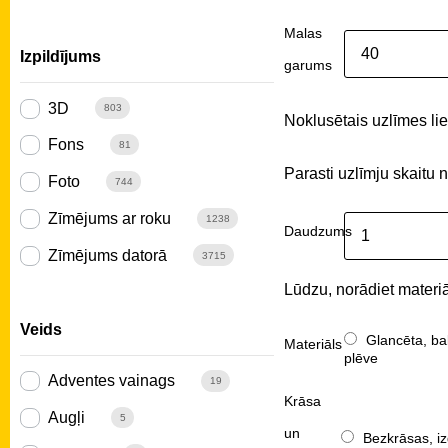
Malas
Izpildījums
garums
3D
803
Noklusētais uzlīmes liel
Fons
81
Parasti uzlīmju skaitu 
Foto
744
Zīmējums ar roku
1238
Daudzums
Zīmējums datorā
3715
Lūdzu, norādiet materiā
Veids
Glancēta, ba
Materiāls
plēve
Adventes vainags
19
Krāsa
Augļi
5
un
Bezkrāsas, iz