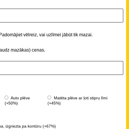
Padomājiet vēlreiz, vai uzlīmei jābūt tik mazai.
 (daudz mazākas) cenas.
Auto plēve
Matēta plēve ar ļoti stipru līmi
(+50%)
(+45%)
a, izgriezta pa kontūru (+67%)