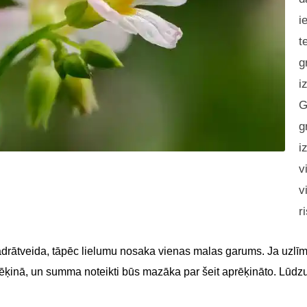
i
t
g
i
G
g
i
v
v
r
adrātveida, tāpēc lielumu nosaka vienas malas garums. Ja uzlīme
 rēķinā, un summa noteikti būs mazāka par šeit aprēķināto. Lūdz