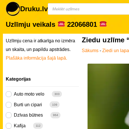
Druku.lv
Uzlīmju veikals
22066801
Ziedu uzlīme “
Uzlīmju cena ir atkarīga no izmēra
un skaita, un papildu apstrādes.
Sākums
-
Ziedi un lap
Plašāka informācija šajā lapā.
Kategorijas
Auto moto velo
303
Burti un cipari
109
Dzīvas būtnes
964
Kafija
112