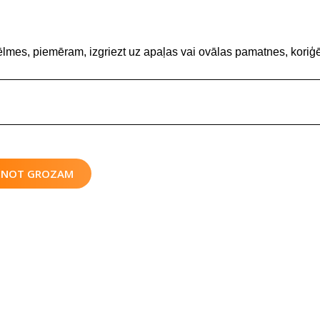
ēlmes, piemēram, izgriezt uz apaļas vai ovālas pamatnes, koriģē
IENOT GROZAM