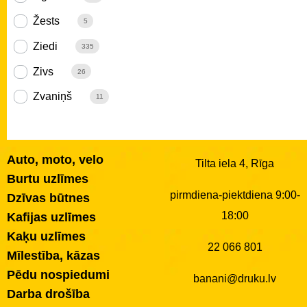
Žests
5
Ziedi
335
Zivs
26
Zvaniņš
11
Auto, moto, velo
Tilta iela 4, Rīga
Burtu uzlīmes
pirmdiena-piektdiena 9:00-
Dzīvas būtnes
18:00
Kafijas uzlīmes
Kaķu uzlīmes
22 066 801
Mīlestība, kāzas
Pēdu nospiedumi
banani@druku.lv
Darba drošība