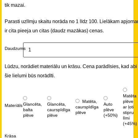
tik mazai.
Parasti uzlīmju skaitu norāda no 1 līdz 100. Lielākam apjom
ir cita pieeja un citas (daudz mazākas) cenas.
Daudzums
Lūdzu, norādiet materiālu un krāsu. Cena parādīsies, kad abi
šie lielumi būs norādīti.
Matēta
Matēta,
plēve
Glancēta,
Glancēta,
Auto
Materiāls
caurspīdīga
ar ļoti
balta
caurspīdīga
plēve
plēve
stipru
plēve
plēve
(+50%)
līmi
(+45%)
Krāsa