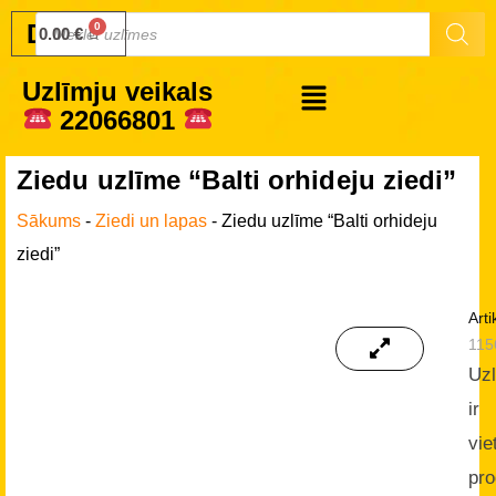
Druku.lv
0.00
€
Uzlīmju veikals
22066801
Ziedu uzlīme “Balti orhideju ziedi”
Sākums
-
Ziedi un lapas
-
Ziedu uzlīme “Balti orhideju
ziedi”
Arti
115
Uz
ir
vie
pro