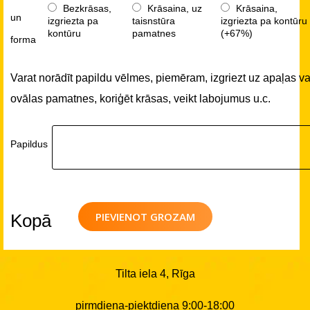
Bezkrāsas,
Krāsaina, uz
Krāsaina,
un
izgriezta pa
taisnstūra
izgriezta pa kontūru
kontūru
pamatnes
(+67%)
forma
Varat norādīt papildu vēlmes, piemēram, izgriezt uz apaļas va
ovālas pamatnes, koriģēt krāsas, veikt labojumus u.c.
Papildus
PIEVIENOT GROZAM
Kopā
Tilta iela 4, Rīga
pirmdiena-piektdiena 9:00-18:00