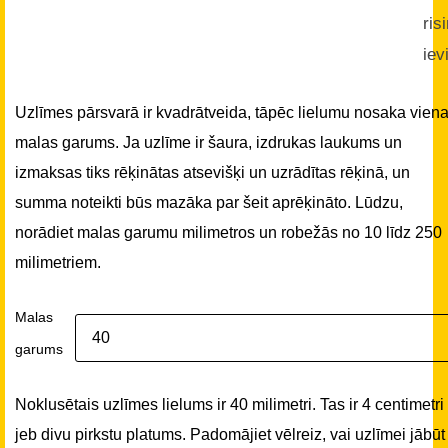
ris
iev
Uzlīmes pārsvarā ir kvadrātveida, tāpēc lielumu nosaka vien
malas garums. Ja uzlīme ir šaura, izdrukas laukums un
izmaksas tiks rēķinātas atsevišķi un uzrādītas rēķinā, un
summa noteikti būs mazāka par šeit aprēķināto. Lūdzu,
norādiet malas garumu milimetros un robežās no 10 līdz 250
milimetriem.
Malas
garums
Noklusētais uzlīmes lielums ir 40 milimetri. Tas ir 4 centimetri
jeb divu pirkstu platums. Padomājiet vēlreiz, vai uzlīmei jābūt