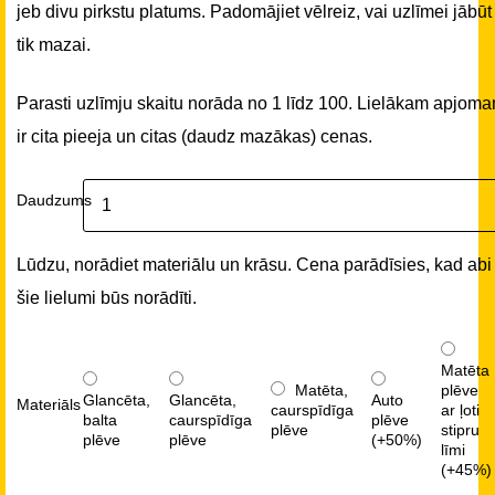
jeb divu pirkstu platums. Padomājiet vēlreiz, vai uzlīmei jābūt
tik mazai.
Parasti uzlīmju skaitu norāda no 1 līdz 100. Lielākam apjom
ir cita pieeja un citas (daudz mazākas) cenas.
Daudzums
Lūdzu, norādiet materiālu un krāsu. Cena parādīsies, kad abi
šie lielumi būs norādīti.
Matēta
Matēta,
plēve
Glancēta,
Glancēta,
Auto
Materiāls
caurspīdīga
ar ļoti
balta
caurspīdīga
plēve
plēve
stipru
plēve
plēve
(+50%)
līmi
(+45%)