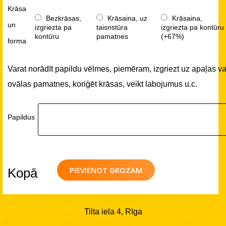
Krāsa
Bezkrāsas,
Krāsaina, uz
Krāsaina,
un
izgriezta pa
taisnstūra
izgriezta pa kontūru
kontūru
pamatnes
(+67%)
forma
Varat norādīt papildu vēlmes, piemēram, izgriezt uz apaļas va
ovālas pamatnes, koriģēt krāsas, veikt labojumus u.c.
Papildus
PIEVIENOT GROZAM
Kopā
Tilta iela 4, Rīga