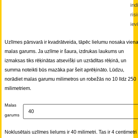
ind
ris
iev
Uzlīmes pārsvarā ir kvadrātveida, tāpēc lielumu nosaka vien
malas garums. Ja uzlīme ir šaura, izdrukas laukums un
izmaksas tiks rēķinātas atsevišķi un uzrādītas rēķinā, un
summa noteikti būs mazāka par šeit aprēķināto. Lūdzu,
norādiet malas garumu milimetros un robežās no 10 līdz 250
milimetriem.
Malas
garums
Noklusētais uzlīmes lielums ir 40 milimetri. Tas ir 4 centimetri