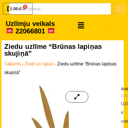
Druku.lv
0.00
€
Uzlīmju veikals
22066801
Ziedu uzlīme “Brūnas lapiņas
skujiņā”
Sākums
-
Ziedi un lapas
-
Ziedu uzlīme “Brūnas lapiņas
skujiņā”
Arti
114
Uz
ir
vie