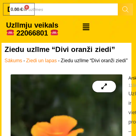
Druku.lv
0.00
€
Uzlīmju veikals
22066801
Ziedu uzlīme “Divi oranži ziedi”
Sākums
-
Ziedi un lapas
-
Ziedu uzlīme “Divi oranži ziedi”
Arti
115
Uz
ir
vie
pro
–