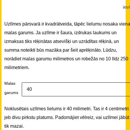
iev
Uzlīmes pārsvarā ir kvadrātveida, tāpēc lielumu nosaka vien
malas garums. Ja uzlīme ir šaura, izdrukas laukums un
izmaksas tiks rēķinātas atsevišķi un uzrādītas rēķinā, un
summa noteikti būs mazāka par šeit aprēķināto. Lūdzu,
norādiet malas garumu milimetros un robežās no 10 līdz 250
milimetriem.
Malas
garums
Noklusētais uzlīmes lielums ir 40 milimetri. Tas ir 4 centimetri
jeb divu pirkstu platums. Padomājiet vēlreiz, vai uzlīmei jābūt
tik mazai.