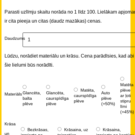
Parasti uzlīmju skaitu norāda no 1 līdz 100. Lielākam apjom
ir cita pieeja un citas (daudz mazākas) cenas.
Daudzums
Lūdzu, norādiet materiālu un krāsu. Cena parādīsies, kad abi
šie lielumi būs norādīti.
Matēta
Matēta,
plēve
Glancēta,
Glancēta,
Auto
Materiāls
caurspīdīga
ar ļoti
balta
caurspīdīga
plēve
plēve
stipru
plēve
plēve
(+50%)
līmi
(+45%)
Krāsa
Bezkrāsas,
Krāsaina, uz
Krāsaina,
un
izgriezta pa
taisnstūra
izgriezta pa kontūru