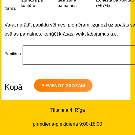
kontūru
pamatnes
(+67%)
forma
Varat norādīt papildu vēlmes, piemēram, izgriezt uz apaļas va
ovālas pamatnes, koriģēt krāsas, veikt labojumus u.c.
Papildus
PIEVIENOT GROZAM
Kopā
Tilta iela 4, Rīga
pirmdiena-piektdiena 9:00-18:00