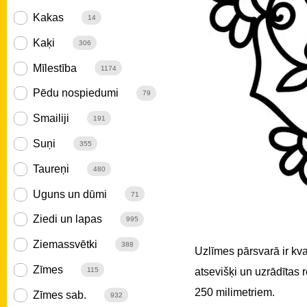
Kakas
14
Kaķi
306
Mīlestība
1174
Pēdu nospiedumi
79
Smailiji
191
Suņi
355
Taureņi
480
Uguns un dūmi
71
Ziedi un lapas
995
Ziemassvētki
388
Uzlīmes pārsvarā ir kv
Zīmes
atsevišķi un uzrādītas
115
250 milimetriem.
Zīmes sab.
932