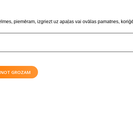
ēlmes, piemēram, izgriezt uz apaļas vai ovālas pamatnes, koriģē
IENOT GROZAM