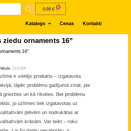
0.00
€
Katalogs
Cenas
Kontakti
ts ziedu ornaments 16”
 ornaments 16”
tikuls:
115259
zlīme ir vietējs produkts – izgatavota
atvijā, tāpēc problēmu gadījumā zināt, pie
ā griezties un kā rīkoties. Bet problēmu
ebūs, jo uzlīmes tiek izgatavotas uz
valitatīvām plēvēm un nodrukātas ar
valitatīvām krāsām. Var teikt – roku
arbs. Lai šo darbu nesabojātu, ir