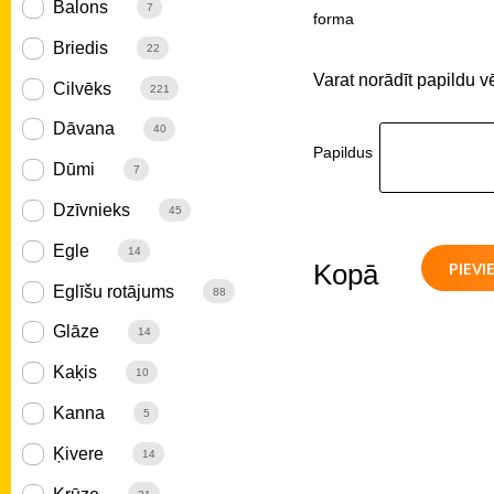
Balons
7
forma
Briedis
22
Varat norādīt papildu v
Cilvēks
221
Dāvana
40
Papildus
Dūmi
7
Dzīvnieks
45
Egle
14
PIEV
Kopā
Eglīšu rotājums
88
Glāze
14
Kaķis
10
Kanna
5
Ķivere
14