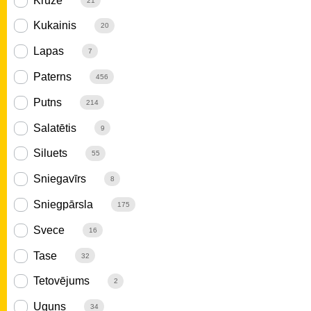
Krūze
21
Kukainis
20
Lapas
7
Paterns
456
Putns
214
Salatētis
9
Siluets
55
Sniegavīrs
8
Sniegpārsla
175
Svece
16
Tase
32
Tetovējums
2
Uguns
34