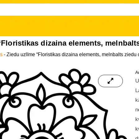
“Floristikas dizaina elements, melnbal
as
-
Ziedu uzlīme “Floristikas dizaina elements, melnbalts ziedu
Ar
U
L
k
n
k
k
d