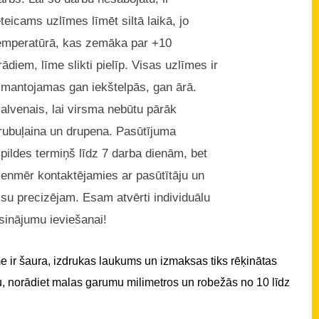
eteicams uzlīmes līmēt siltā laikā, jo
emperatūrā, kas zemāka par +10
rādiem, līme slikti pielīp. Visas uzlīmes ir
zmantojamas gan iekštelpās, gan ārā.
alvenais, lai virsma nebūtu pārāk
rubuļaina un drupena. Pasūtījuma
zpildes termiņš līdz 7 darba dienām, bet
ienmēr kontaktējamies ar pasūtītāju un
isu precizējam. Esam atvērti individuālu
isinājumu ieviešanai!
 ir šaura, izdrukas laukums un izmaksas tiks rēķinātas
u, norādiet malas garumu milimetros un robežās no 10 līdz