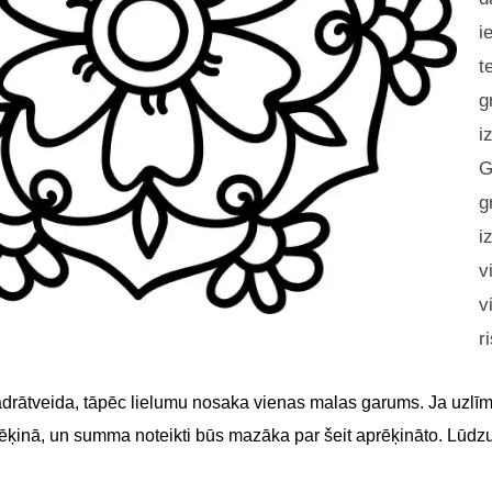
i
t
g
i
G
g
i
v
v
r
adrātveida, tāpēc lielumu nosaka vienas malas garums. Ja uzlīme
 rēķinā, un summa noteikti būs mazāka par šeit aprēķināto. Lūdz