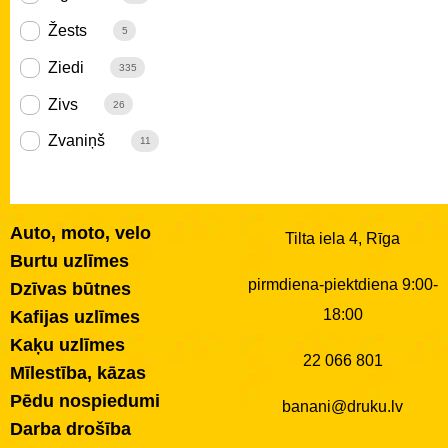
Žests
5
Ziedi
335
Zivs
26
Zvaniņš
11
Auto, moto, velo
Tilta iela 4, Rīga
Burtu uzlīmes
pirmdiena-piektdiena 9:00-
Dzīvas būtnes
18:00
Kafijas uzlīmes
Kaķu uzlīmes
22 066 801
Mīlestība, kāzas
Pēdu nospiedumi
banani@druku.lv
Darba drošība