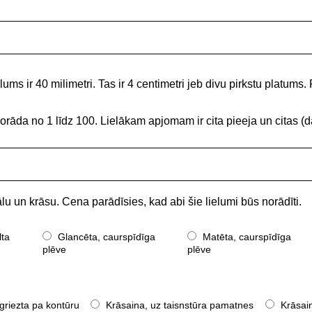
ums ir 40 milimetri. Tas ir 4 centimetri jeb divu pirkstu platums. 
norāda no 1 līdz 100. Lielākam apjomam ir cita pieeja un citas
lu un krāsu. Cena parādīsies, kad abi šie lielumi būs norādīti.
lta
Glancēta, caurspīdīga
Matēta, caurspīdīga
plēve
plēve
griezta pa kontūru
Krāsaina, uz taisnstūra pamatnes
Krāsain