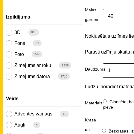
Malas
Izpildījums
garums
3D
803
Noklusētais uzlīmes liel
Fons
81
Parasti uzlīmju skaitu 
Foto
744
Zīmējums ar roku
1238
Daudzums
Zīmējums datorā
3715
Lūdzu, norādiet materiā
Veids
Glancēta, ba
Materiāls
plēve
Adventes vainags
19
Krāsa
Augļi
5
un
Bezkrāsas, iz