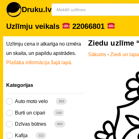
Druku.lv
Uzlīmju veikals
22066801
Ziedu uzlīme 
Uzlīmju cena ir atkarīga no izmēra
un skaita, un papildu apstrādes.
Sākums
-
Ziedi un lap
Plašāka informācija šajā lapā.
Kategorijas
Auto moto velo
303
Burti un cipari
109
Dzīvas būtnes
964
Kafija
112