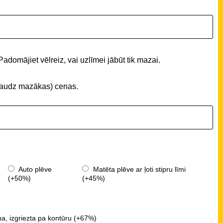
Padomājiet vēlreiz, vai uzlīmei jābūt tik mazai.
 (daudz mazākas) cenas.
Auto plēve
Matēta plēve ar ļoti stipru līmi
(+50%)
(+45%)
a, izgriezta pa kontūru (+67%)