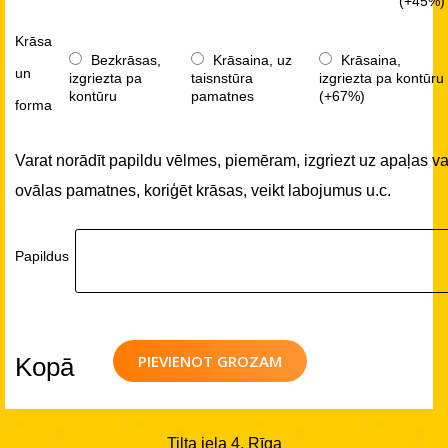
(+45%)
Krāsa
Bezkrāsas,
Krāsaina, uz
Krāsaina,
un
izgriezta pa
taisnstūra
izgriezta pa kontūru
kontūru
pamatnes
(+67%)
forma
Varat norādīt papildu vēlmes, piemēram, izgriezt uz apaļas va
ovālas pamatnes, koriģēt krāsas, veikt labojumus u.c.
Papildus
PIEVIENOT GROZAM
Kopā
Tilta iela 4, Rīga