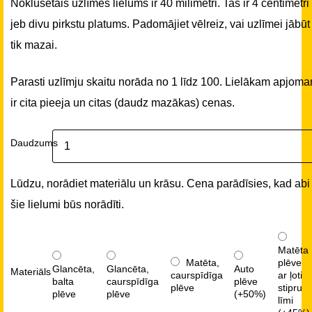
Noklusētais uzlīmes lielums ir 40 milimetri. Tas ir 4 centimetri
jeb divu pirkstu platums. Padomājiet vēlreiz, vai uzlīmei jābūt
tik mazai.
Parasti uzlīmju skaitu norāda no 1 līdz 100. Lielākam apjom
ir cita pieeja un citas (daudz mazākas) cenas.
Daudzums
Lūdzu, norādiet materiālu un krāsu. Cena parādīsies, kad abi
šie lielumi būs norādīti.
Matēta
Matēta,
plēve
Glancēta,
Glancēta,
Auto
Materiāls
caurspīdīga
ar ļoti
balta
caurspīdīga
plēve
plēve
stipru
plēve
plēve
(+50%)
līmi