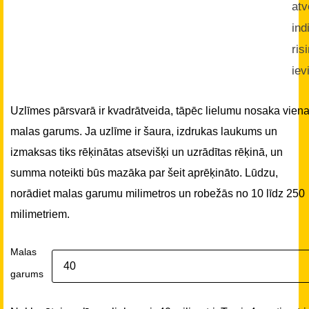
atv
ind
ris
iev
Uzlīmes pārsvarā ir kvadrātveida, tāpēc lielumu nosaka vien
malas garums. Ja uzlīme ir šaura, izdrukas laukums un
izmaksas tiks rēķinātas atsevišķi un uzrādītas rēķinā, un
summa noteikti būs mazāka par šeit aprēķināto. Lūdzu,
norādiet malas garumu milimetros un robežās no 10 līdz 250
milimetriem.
Malas
garums