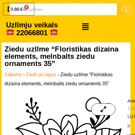
Druku.lv
0.00
€
Uzlīmju veikals
22066801
Ziedu uzlīme “Floristikas dizaina
elements, melnbalts ziedu
ornaments 35”
Sākums
-
Ziedi un lapas
-
Ziedu uzlīme “Floristikas
dizaina elements, melnbalts ziedu ornaments 35”
Arti
115
Uz
ir