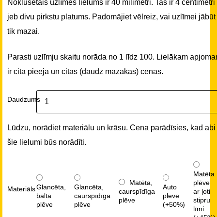
Noklusētais uzlīmes lielums ir 40 milimetri. Tas ir 4 centimetri
jeb divu pirkstu platums. Padomājiet vēlreiz, vai uzlīmei jābūt
tik mazai.
Parasti uzlīmju skaitu norāda no 1 līdz 100. Lielākam apjom
ir cita pieeja un citas (daudz mazākas) cenas.
Daudzums
Lūdzu, norādiet materiālu un krāsu. Cena parādīsies, kad abi
šie lielumi būs norādīti.
Matēta
Matēta,
plēve
Glancēta,
Glancēta,
Auto
Materiāls
caurspīdīga
ar ļoti
balta
caurspīdīga
plēve
plēve
stipru
plēve
plēve
(+50%)
līmi