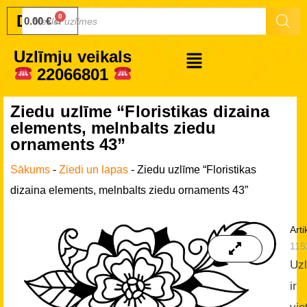
Druku.lv
0.00
€
Uzlīmju veikals
22066801
Ziedu uzlīme “Floristikas dizaina
elements, melnbalts ziedu
ornaments 43”
Sākums
-
Ziedi un lapas
-
Ziedu uzlīme “Floristikas
dizaina elements, melnbalts ziedu ornaments 43”
Arti
115
Uz
ir