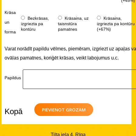
(+45%)
Krāsa
Bezkrāsas,
Krāsaina, uz
Krāsaina,
un
izgriezta pa
taisnstūra
izgriezta pa kontūru
kontūru
pamatnes
(+67%)
forma
Varat norādīt papildu vēlmes, piemēram, izgriezt uz apaļas va
ovālas pamatnes, koriģēt krāsas, veikt labojumus u.c.
Papildus
PIEVIENOT GROZAM
Kopā
Tilta iela 4, Rīga