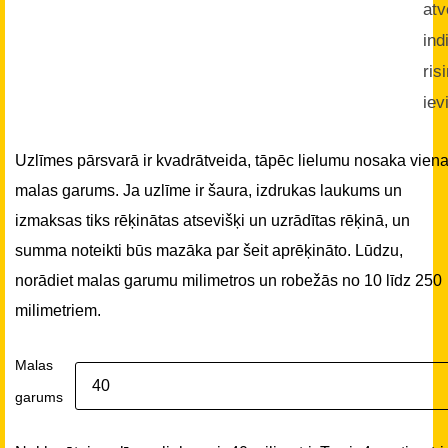
atv
ind
ris
iev
Uzlīmes pārsvarā ir kvadrātveida, tāpēc lielumu nosaka vien
malas garums. Ja uzlīme ir šaura, izdrukas laukums un
izmaksas tiks rēķinātas atsevišķi un uzrādītas rēķinā, un
summa noteikti būs mazāka par šeit aprēķināto. Lūdzu,
norādiet malas garumu milimetros un robežās no 10 līdz 250
milimetriem.
Malas
garums